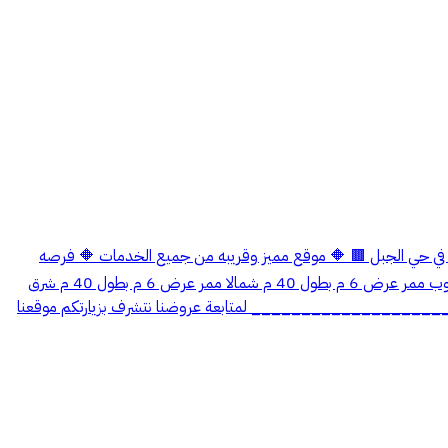
عرض 1816 📍عرض جديد 📍 ‏‎ 🟫 للبيع ارض تجاريه على اربع شوارع في حي الجبل 🟫 🔶 موقع مميز وقريبه من جميع الخدمات 🔶 فرصه
استثماريه ممتازه 🔶 بصكين مستقلات رقم المخطط 2127 رقم القطع 95 - 94 المساحه الاجماليه 1590 م2 شارع غربي عرض 50 م بطول 36 م جنوب ممر عرض 6 م بطول 40 م شمالا ممر عرض 6 م بطول 40 م شرق
تقر العقاري 0534041515 _____________________________________________ لمتابعة عروضنا نتشرف بزيارتكم موقعنا