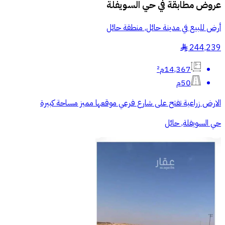
عروض مطابقة في
حي السويفلة
أرض للبيع في مدينة حائل, منطقة حائل
244,239
§
14,367م²
50م
الارض زراعية تفتح على شارع فرعي موقعها مميز مساحة كبيرة
حي السويفلة, حائل