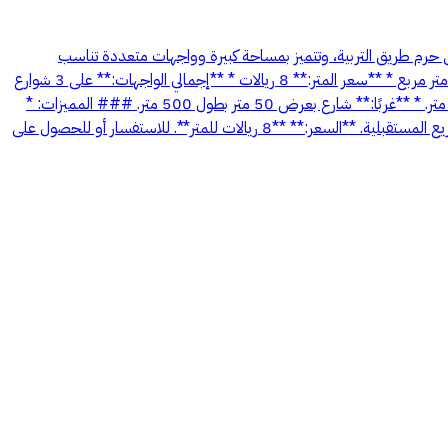
ى حرم طريق التربية، وتتميز بمساحة كبيرة وواجهات متعددة تناسب
المشاريع الزراعية والاستثمارية. ### تفاصيل العقار: * **نوع العقار:** أرض زراعية خام * **الموقع:** شمال حائل – التربية * **المساحة:** 500,000 متر مربع * **سعر المتر:** 8 ريالات * **إجمالي الواجهات:** على 3 شوارع
### حدود وواجهات الأرض: * **شمالًا:** شارع بعرض 100 متر (حرم طريق التربية) بطول 1,000 متر. * **شرقًا:** شارع بعرض 50 متر بطول 500 متر. * **غربًا:** شارع بعرض 50 متر بطول 500 متر. ### المميزات: *
موقع مميز على حرم طريق التربية. * واجهات واسعة على ثلاثة شوارع. * توفر خدمة الكهرباء. * يوجد بئر داخل الأرض. * مناسبة للاستثمار الزراعي والمشاريع المستقبلية. **السعر:** **8 ريالات للمتر**. للاستفسار أو للحصول على