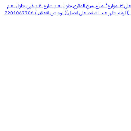
🚨*للبيع ارض تجاريه راس بلك .. على الدائري بحي صبابه*🚨 * موقع يخدم الفنادق * ⁠والشقق المخدومة * قطعه ٥٧ / ١ * *مساحه الارض ١٩٨٢ م⁠* * ⁠⁠*على ٣ شوارع* شارع شرقي الدائري بطول ٥٠ م شارع ٢٠ م غربي بطول ٥٠ م
شارع ٢٠ م شمالي بطول ٤٠,٨ م جنوب بطول ٣٨,٥ م 💵*السوم / ٣ مليون و ٥٠٠ الف*💵 مكتب الشاعر للعقارات ((الرقم يظهر عند الضغط على اتصال)) / ((الرقم يظهر عند الضغط على اتصال)) ترخيص الاعلان / 7201067706