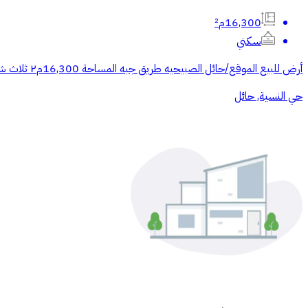
16,300م²
سكني
‏أرض للبيع الموقع/حائل الصبيحيه طريق جبه المساحة 16,300م٢ ثلاث شوارع جنوبي٢٠شرقي ٢٠ شمالي ٢٠ واصلها الكهرباء والماء جوال/ ((الرقم يظهر عند الضغط على اتصال))
حي النسية, حائل