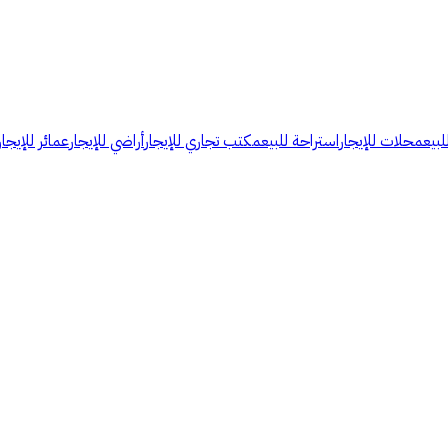
لبيع
محلات للإيجار
استراحة للبيع
مكتب تجاري للإيجار
أراضي للإيجار
عمائر للإيجار