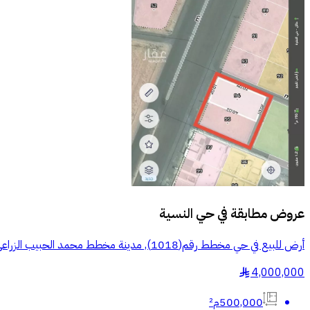
عروض مطابقة في
حي النسية
أرض للبيع في حي مخطط رقم(1018), مدينة مخطط محمد الحبيب الزراعي, منطقة حائل
4,000,000
§
500,000م²