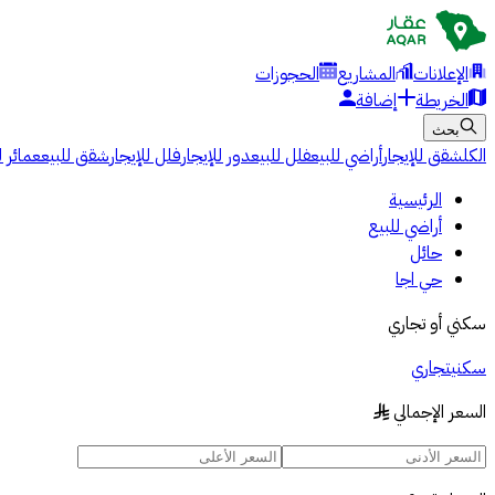
الإعلانات
المشاريع
الحجوزات
الخريطة
إضافة
بحث
الكل
شقق للإيجار
أراضي للبيع
فلل للبيع
دور للإيجار
فلل للإيجار
شقق للبيع
عمائر ل
الرئيسية
أراضي للبيع
حائل
حي اجا
سكني أو تجاري
سكني
تجاري
السعر الإجمالي
§