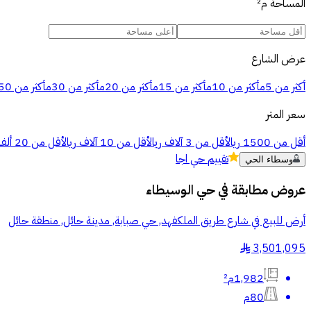
المساحة
م²
عرض الشارع
أكثر من 5م
أكثر من 10م
أكثر من 15م
أكثر من 20م
أكثر من 30م
أكثر من 50م
سعر المتر
أقل من 1500 ريال
أقل من 3 آلاف ريال
أقل من 10 آلاف ريال
أقل من 20 ألف ريال
تقييم
حي اجا
وسطاء الحي
عروض مطابقة في
حي الوسيطاء
أرض للبيع في شارع طريق الملكفهد, حي صبابة, مدينة حائل, منطقة حائل
3,501,095
§
1,982م²
80م