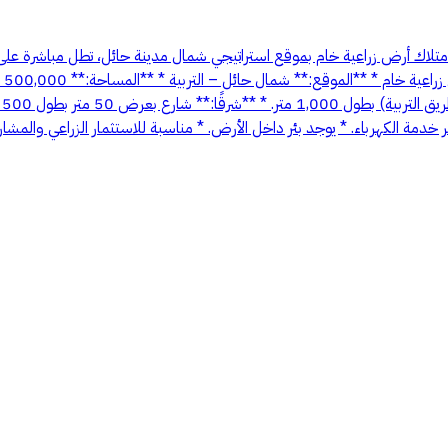
لامتلاك أرض زراعية خام بموقع استراتيجي شمال مدينة حائل، تطل مباشرة عل