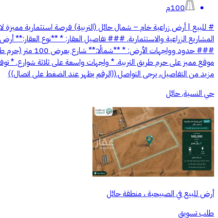
100م
# للبيع | أرض زراعية خام – شمال حائل (التربية) فرصة استثمارية مميزة 
مزيد من التفاصيل، يرجى التواصل.((الرقم يظهر عند الضغط على اتصال))
حي النسية, حائل
أرض للبيع في الصبيحية ، منطقة حائل
طلب تسويق