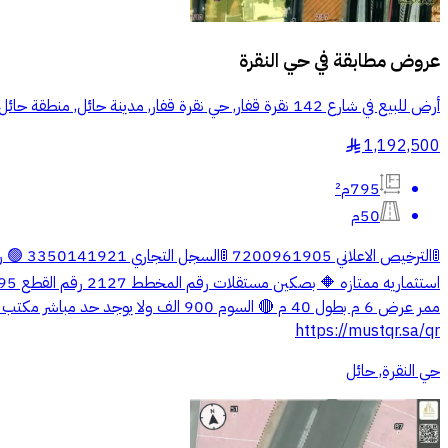
عروض مطابقة في
حي النقرة
أرض للبيع في شارع 142 نقرة قفار, حي نقرة قفار, مدينة حائل, منطقة حائل
1,192,500
§
795م²
50م
https://mustqr.sa/qr
حي النقرة, حائل