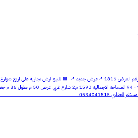
🚦الترخيص الاعلاني 7200961905 🚦السجل التجاري 3350141921 🟢 رقم ال
ممر عرض 6 م بطول 40 م 🔴 السوم 900 الف ولا يوجد حد مباشر مكتب مس