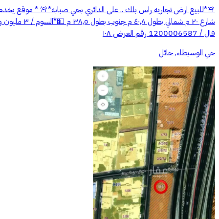
فال / 1200006587 رقم العرض ١٠٨
حي الوسيطاء, حائل