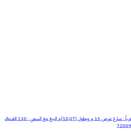
للبيع أرض مفروزة - زاوية بمخطط البركات بقفار الشرقي قطعة رقم : 2/125 مساحة : 243,28 متر جنوباً : شارع عرض 15 م وبطول (15,37+4,46)م غرباً : شارع عرض 15 م وبطول (10,07)م البيع مع السعي : 130 الف﷼