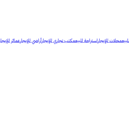
لبيع
محلات للإيجار
استراحة للبيع
مكتب تجاري للإيجار
أراضي للإيجار
عمائر للإيجار