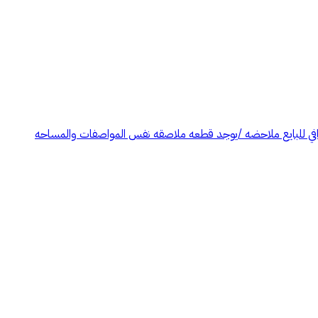
ه 502شارع غربي عرض الشارع 15 الاطوال على الشارع وجهه الشرق 15متر شمالا وجنوبا 33.5متر البيع سعر المتر 950ريال صافي للبايع ملاحضه /يوجد قطعه ملاصقه نفس المواصفات والمساحه