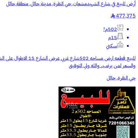
أرض للبيع في شارع الشهيدمشعان, حي النقرة, مدينة حائل, منطقة حائل
477,375
§
502م²
15م
سكني
والسعر لمن يرغب.. والله ولي التوفيق
حي النقرة, حائل