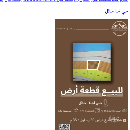
حي اجا, حائل