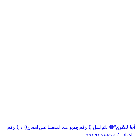
 852.62 م رقم القطعة : 471 رقم المخطط : 622 • شمالاً: شارع عرض 30م بطول : 35 م 🟤*مكتب تلال أجا العقاري*🟤 للتواصل ((الرقم يظهر عند الضغط على اتصال)) / ((الرقم