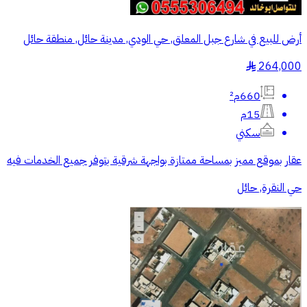
أرض للبيع في شارع جبل المعلق, حي الودي, مدينة حائل, منطقة حائل
264,000
§
660م²
15م
سكني
عقار بموقع مميز بمساحة ممتازة بواجهة شرقية بتوفر جميع الخدمات فيه
حي النقرة, حائل