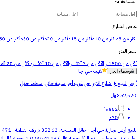
المساحة
م²
عرض الشارع
أكثر من 5م
أكثر من 10م
أكثر من 15م
أكثر من 20م
أكثر من 30م
أكثر من 50م
سعر المتر
أقل من 1500 ريال
أقل من 3 آلاف ريال
أقل من 10 آلاف ريال
أقل من 20 ألف ريال
تقييم
حي اجا
وسطاء الحي
أرض للبيع في شارع الاثير, حي غرب أجا, مدينة حائل, منطقة حائل
852,620
§
852م²
30م
يظهر عند الضغط على اتصال)) رخصة فال / 1200034148 رخصة فال إدارة أملاك / 2200004389 رخصة فال المزادات / 4200000992 الترخيص الاعلاني / 7201026834