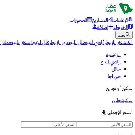
الإعلانات
المشاريع
الحجوزات
الخريطة
إضافة
بحث
الكل
شقق للإيجار
أراضي للبيع
فلل للبيع
دور للإيجار
فلل للإيجار
شقق للبيع
عمائر ل
الرئيسية
أراضي للبيع
حائل
حي اجا
سكني أو تجاري
سكني
تجاري
السعر الإجمالي
§