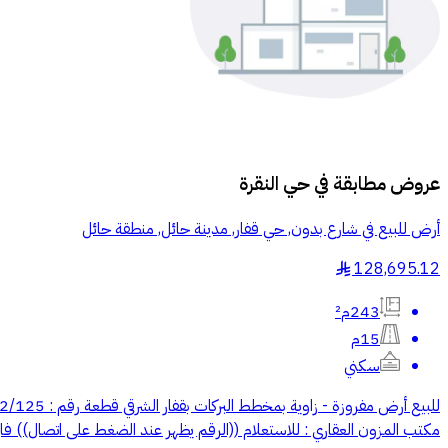
عروض مطابقة في
حي النقرة
أرض للبيع في شارع بدون, حي قفار, مدينة حائل, منطقة حائل
128,695.12
§
243م²
15م
سكني
مكتب المزون العقاري : للاستعلام ((الرقم يظهر عند الضغط على اتصال)) فال | 1200007518 رخصة فال | 1200007518 ترخيص الإعلان 6498