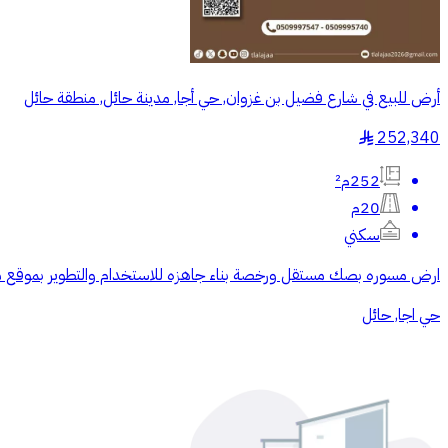
أرض للبيع في شارع فضيل بن غزوان, حي أجا, مدينة حائل, منطقة حائل
252,340
§
252م²
20م
سكني
ارض مسوره بصك مستقل ورخصة بناء جاهزه للاستخدام والتطوير بموقع مت
حي اجا, حائل