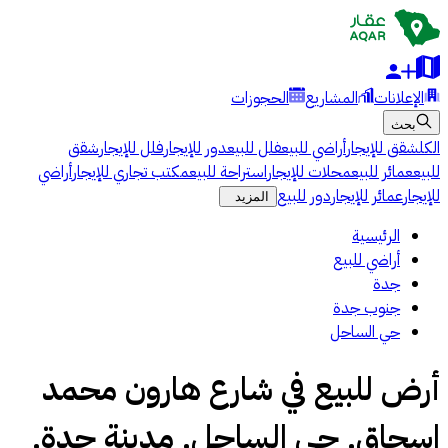
الإعلانات
المشاريع
الحجوزات
بحث
الكل
شقق للإيجار
أراضي للبيع
فلل للبيع
دور للإيجار
فلل للإيجار
شقق
للبيع
عمائر للبيع
محلات للإيجار
استراحة للبيع
مكتب تجاري للإيجار
أراضي
للإيجار
عمائر للإيجار
دور للبيع
المزيد
الرئيسية
أراضي للبيع
جدة
جنوب جدة
حي الساحل
أرض للبيع في شارع هارون محمد
اسحاق, حي الساحل, مدينة جدة,