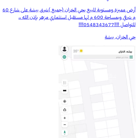
أرض مميزة ومستوية للبيع بحي الخزان (جميع )شرق بيشة على شارع 60
م شرقي وبمساحة 600 م لها مستقبل استثماري مزهر بإذن الله ،،
للتواصل ‼️‼️0548343677‼️‼️
حي الخزان, بيشة