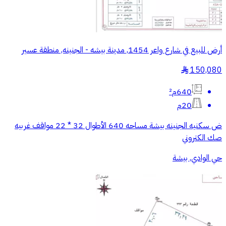
أرض للبيع في شارع واعر 1454, مدينة بيشه - الجنينه, منطقة عسير
150,080
§
640م²
20م
ض سكنيه الجنينه بيشة مساحه 640 الأطوال 32 * 22 مواقف غربيه
صك الكتروني
حي الوادي, بيشة