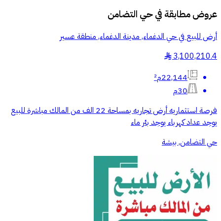
عروض مطابقة في
حي التضامن
أرض للبيع في حي الدغماء, مدينة الدغماء, منطقة عسير
3,100,210.4
§
22,144م²
30م
فرصة استثماريه أرض تجاريه بمساحة 22 الف من المالك مباشرة للبيع
يوجد عداد كهرباء يوجد بئر ماء
حي التضامن, بيشة