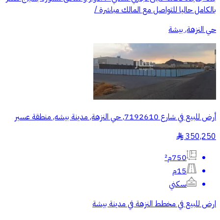
بالكامل حاليا للتواصل مع المالك مباشرة /
حي النزهة, بيشة
أرض للبيع في شارع 7192610, حي النزهة, مدينة بيشه, منطقة عسير
350,250
§
750م²
15م
سكني
ارض للبيع في مخطط النزهة في مدينة بيشة