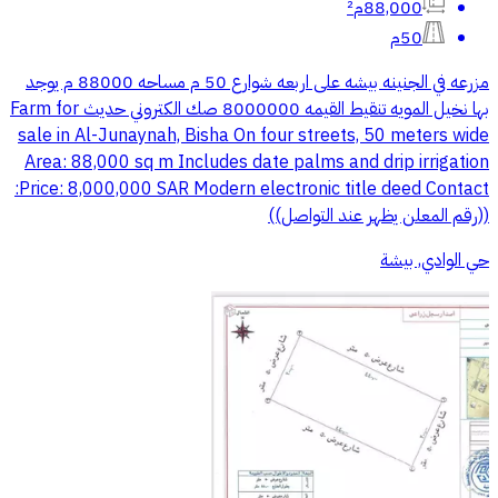
88,000م²
50م
مزرعه في الجنينه بيشه على اربعه شوارع 50 م مساحه 88000 م يوجد
بها نخيل المويه تنقيط القيمه 8000000 صك الكتروني حديث Farm for
sale in Al-Junaynah, Bisha On four streets, 50 meters wide
Area: 88,000 sq m Includes date palms and drip irrigation
Price: 8,000,000 SAR Modern electronic title deed Contact:
((رقم المعلن يظهر عند التواصل))
حي الوادي, بيشة