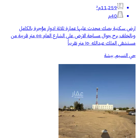
11,259م²
40م
ارض سكنية بصك محدث عليها عمارة ثلاثة ادوار مؤجرة بالكامل
وبالخلف برج جوال مساحة الارض على الشارع العام ٥٥ متر قريبة من
مستشفى الملك عبدالله ١٥٠ متر تقريباً
حي النسيم, بيشة