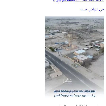
حي البوادي, بيشة