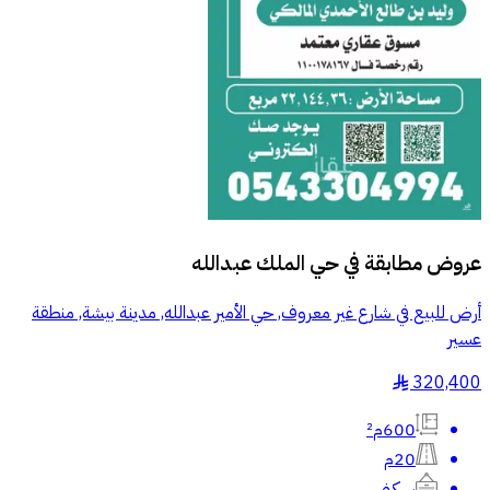
عروض مطابقة في
حي الملك عبدالله
أرض للبيع في شارع غير معروف, حي الأمير عبدالله, مدينة بيشة, منطقة
عسير
320,400
§
600م²
20م
سكني