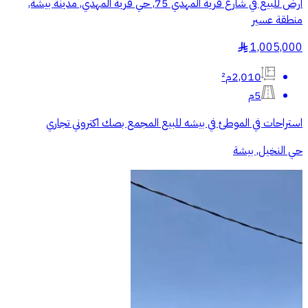
أرض للبيع في شارع قرية المهدي 75, حي قرية المهدي, مدينة بيشة,
منطقة عسير
1,005,000
§
2,010م²
5م
استراحات في الموطئ في بيشه للبيع المجمع بصك اكتروني تجاري
حي النخيل, بيشة