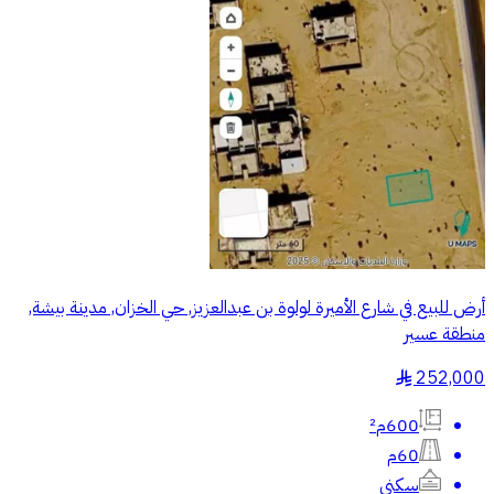
أرض للبيع في شارع الأميرة لولوة بن عبدالعزيز, حي الخزان, مدينة بيشة,
منطقة عسير
252,000
§
600م²
60م
سكني