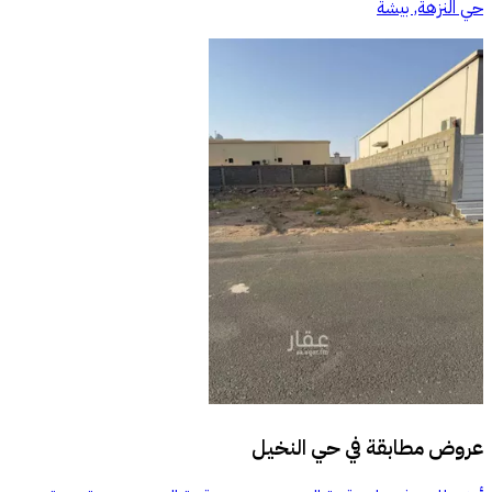
حي النزهة, بيشة
عروض مطابقة في
حي النخيل