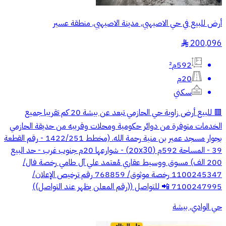
أرض للبيع في حي الاصيهبي, مدينة الاصيهبي, منطقة عسير
200,096
§
592م²
20م
سكني
🟥 للبيع أرض زاوية حي الحازمي تبعد عن بيشة 20 كم تقريبا جميع
الخدمات متوفرة من دوائر حكومية ومحلات وقريبه من حديقة الحازمي
بجوار مسجد عمير بن منية رحمة الله. (مخطط 1422/251 - رقم القطعة
39 - المساحة 592م (20x30) - شوارعها 20م جنوب غرب - حد البيع
200 الف) مسوق ووسيط عقاري مُعتمد علي آل طامي رخصة فال/
1100245347 رخصة موثوق/ 768859 رقم ترخيص الإعلان/
7100247995 📲 للتواصل ((رقم المعلن يظهر عند التواصل))
حي الوادي, بيشة