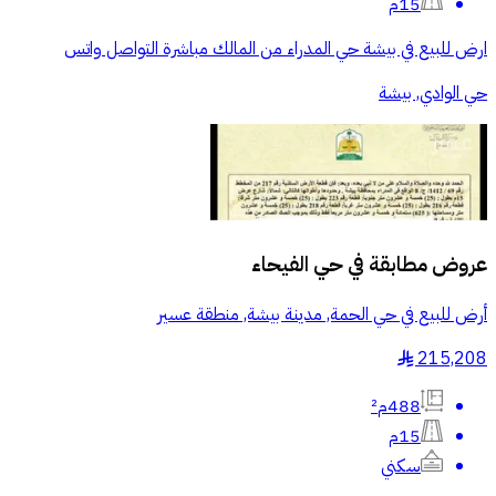
15م
ارض للبيع في بيشة حي المدراء من المالك مباشرة التواصل واتس
حي الوادي, بيشة
عروض مطابقة في
حي الفيحاء
أرض للبيع في حي الحمة, مدينة بيشة, منطقة عسير
215,208
§
488م²
15م
سكني