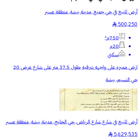
أرض للبيع في حي جميع, مدينة بيشة, منطقة عسير
500,250
§
750م²
20م
سكني
ارض مميزه على واجهه شرقيه بطول 37.5 متر على شارع عرض 20
حي النسيم, بيشة
أرض للبيع في شارع شارع الرياض, حي الخليج, مدينة بيشة, منطقة عسير
5,629,535
§