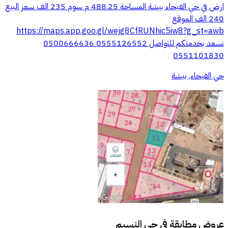
ارض في حي الفيحاء بيشة المساحة 488.25 م سوم 235 الف سعر البيع
240 الف الموقع
https://maps.app.goo.gl/wejg8CfRUNhic5iw8?g_st=awb
نسعد بخدمتكم للتواصل 0555126552 0500666636
0551101830
حي الفيحاء, بيشة
عروض مطابقة في
حي النسيم