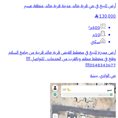
أرض للبيع في حي قرية خالد, مدينة قرية خالد, منطقة عسير
130,000
§
400م²
10م
سكني
أرض مميزة للبيع في مخطط الفيض قرية خالد قريبة من جامع السلام
وتقع في مخطط منظم وبالقرب من الخدمات . للتواصل ‼️‼️
0548343677‼️‼️
حي الوادي, بيشة