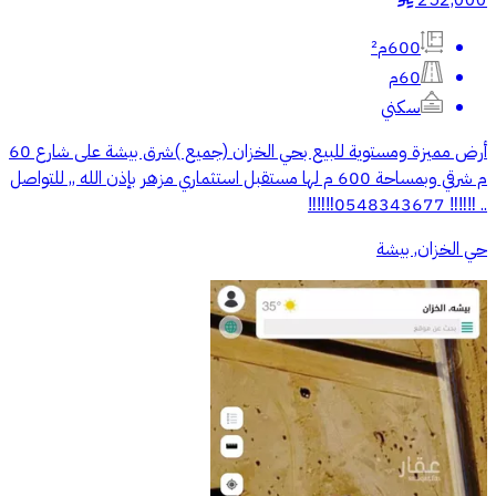
600م²
60م
سكني
أرض مميزة ومستوية للبيع بحي الخزان (جميع )شرق بيشة على شارع 60
م شرقي وبمساحة 600 م لها مستقبل استثماري مزهر بإذن الله ,, للتواصل
.. ‼️‼️‼️ 0548343677‼️‼️‼️
حي الخزان, بيشة