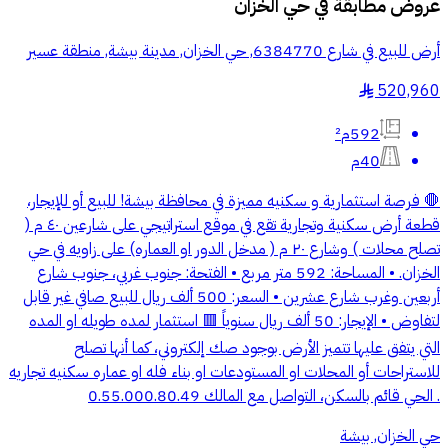
عروض مطابقة في
حي الخزان
أرض للبيع في شارع 6384770, حي الخزان, مدينة بيشة, منطقة عسير
520,960
§
592م²
40م
🛑 فرصة استثمارية و سكنيه مميزة في محافظة بيشة! للبيع أو للإيجار،
قطعة أرض سكنية وتجارية تقع في موقع استراتيجي على شارعين ٤٠ م (
تصلح محلات ) وشارع ٢٠ م ( مدخل الدور او العماره) على زاويه في حي
الخزان. • المساحة: 592 متر مربع • الفتحة: جنوب غربي، جنوب شارع
أربعين وغرب شارع عشرين • السعر: 500 ألف ريال للبيع صافي غير قابل
لتفاوض • الإيجار: 50 ألف ريال سنوياً 🟥 استثمار لمده طويله او المده
التي يتفق عليها تتميز الأرض بوجود صك إلكتروني، كما أنها تصلح
للاستراحات أو المحلات او المستودعات او بناء فله او عماره سكنيه تجاريه
. الحي قائم بالسكن، التواصل مع المالك 0.55.000.80.49
حي الخزان, بيشة