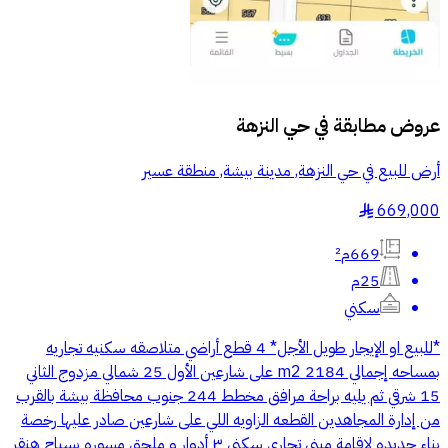
عروض مطابقة في
حي النزهة
أرض للبيع في حي النزهة, مدينة بيشة, منطقة عسير
669,000
§
669م²
25م
سكني
*للبيع او الإيجار طويل الأجل* 4 قطع أراضي متلاصقه سكنيه تجاريه
بمساحه إجمالي 2184 m2 على شارعين الأول 25 شمالي مزدوج الثاني
15 شرقي ثم يليه براحة مرافق مخطط 244 جنوب محافظة بيشة بالقرب
من إدارة المجاهدين القطعه الزاويه اللي على شارعين صادر عليها رخصة
بناء جديده لاقامة مبنى تجاري سكني ٣ أدوار و ملحق مسوره بسياج هنقر