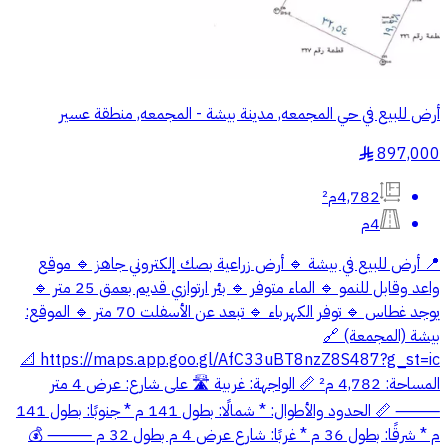
أرض للبيع في حي المجمعه, مدينة بيشة - المجمعه, منطقة عسير
897,000
§
4,782م²
4م
📍 أرض للبيع في بيشة 🔹 أرض زراعية بصك إلكتروني جاهز 🔹 موقع
واعد وقابل للنمو 🔹 الماء متوفر 🔹 بئر ارتوازي قديم بعمق 25 متر 🔹
يوجد غطاس 🔹 توفر الكهرباء 🔹 تبعد عن الأسفلت 70 متر 🔹 الموقع:
بيشة (المجمعة) 🔗
https://maps.app.goo.gl/AfC33uBT8nzZ8S487?g_st=ic 📐
المساحة: 4,782 م² 📏 الواجهة: غربية 🛣 على شارع: عرض 4 متر
⸻ 📏 الحدود والأطوال: * شمالًا: بطول 141 م * جنوبًا: بطول 141
م * شرقًا: بطول 36 م * غربًا: شارع عرض 4 م بطول 32 م ⸻ 💰