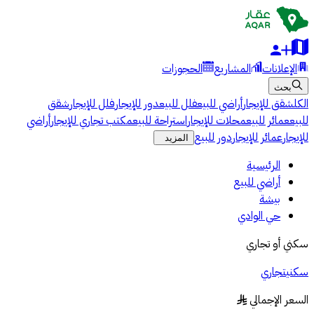
الإعلانات
المشاريع
الحجوزات
بحث
الكل
شقق للإيجار
أراضي للبيع
فلل للبيع
دور للإيجار
فلل للإيجار
شقق
للبيع
عمائر للبيع
محلات للإيجار
استراحة للبيع
مكتب تجاري للإيجار
أراضي
للإيجار
عمائر للإيجار
دور للبيع
المزيد
الرئيسية
أراضي للبيع
بيشة
حي الوادي
سكني أو تجاري
سكني
تجاري
السعر الإجمالي
§