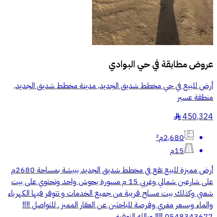
عروض مطابقة في
حي البوادي
أرض للبيع في حي مخطط شديق الجديد, مدينة مخطط شديق الجديد,
منطقة عسير
450,324
§
2,680م²
15م
أرض مميزة للبيع تقع في مخطط شديق الجديد ببيشة بمساحة 2680م
على شارعين شمالي وغربي 15 م مسورة بحوش واحد وتحتوي على بيت
شعبي وكذلك بيت مسلح قريبة من جميع الخدمات و تتوفر فيها الكهرباء
والماء وبسعر مغري وفرصة للباحثين عن العقار المميز . للتواصل ‼️‼️
0548343677 ‼️‼️ وبالله التوفيق ..