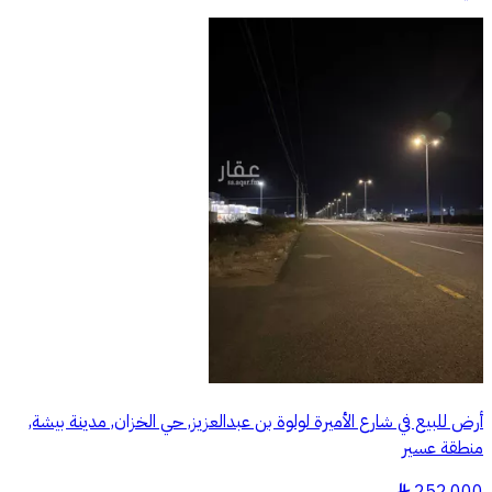
أرض للبيع في شارع الأميرة لولوة بن عبدالعزيز, حي الخزان, مدينة بيشة,
منطقة عسير
252,000
§