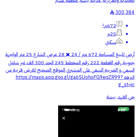
الخالدية والعزيزية, مدينة بيشة, منطقة عسير
300,384
§
672م²
25م
سكني
أرض للبيع المساحة 672 متر / 24 ✖️ 28 عرض الشارع 25 متر الواجهة
جنوبية رقم القطعة 222 رقم المخطط 245 الحد 300 الف غير شامل
السعي و الضريبه السعي على المشتري الموقع الصحيح للارض قريبة من
النزهه https://maps.app.goo.gl/ga6SUohoFG9eqZR99?
g_st=ic
حي الفهد, بيشة