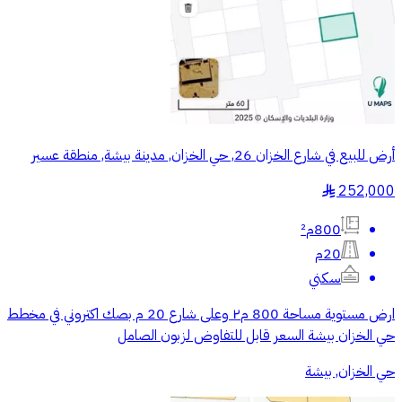
أرض للبيع في شارع الخزان 26, حي الخزان, مدينة بيشة, منطقة عسير
252,000
§
800م²
20م
سكني
ارض مستوية مساحة 800 م٢ وعلى شارع 20 م بصك اكتروني في مخطط
حي الخزان بيشة السعر قابل للتفاوض لزبون الصامل
حي الخزان, بيشة