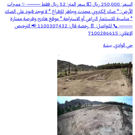
السعر: 250,000 ريال 💵 سعر المتر: 52 ريال فقط ⸻ ✨ مميزات
الأرض: * صك إلكتروني محدث وجاهز للإفراغ * لا توجد قيود على الصك
* مناسبة للاستثمار الزراعي أو الاستراحة * موقع هادئ وفرصة ممتازة
⸻ 📞 للتواصل: 📄 رخصة فال: 1100307432 📢 الترخيص
الإعلاني: 7100286615
حي الوادي, بيشة