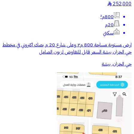
252,000
§
800م²
20م
سكني
ارض مستوية مساحة 800 م٢ وعلى شارع 20 م بصك اكتروني في مخطط
حي الخزان بيشة السعر قابل للتفاوض لزبون الصامل
حي الخزان, بيشة