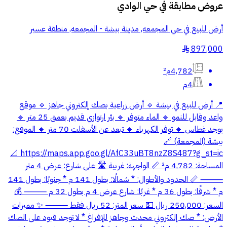
عروض مطابقة في
حي الوادي
أرض للبيع في حي المجمعه, مدينة بيشة - المجمعه, منطقة عسير
897,000
§
4,782م²
4م
📍 أرض للبيع في بيشة 🔹 أرض زراعية بصك إلكتروني جاهز 🔹 موقع
واعد وقابل للنمو 🔹 الماء متوفر 🔹 بئر ارتوازي قديم بعمق 25 متر 🔹
يوجد غطاس 🔹 توفر الكهرباء 🔹 تبعد عن الأسفلت 70 متر 🔹 الموقع:
بيشة (المجمعة) 🔗
https://maps.app.goo.gl/AfC33uBT8nzZ8S487?g_st=ic 📐
المساحة: 4,782 م² 📏 الواجهة: غربية 🛣 على شارع: عرض 4 متر
⸻ 📏 الحدود والأطوال: * شمالًا: بطول 141 م * جنوبًا: بطول 141
م * شرقًا: بطول 36 م * غربًا: شارع عرض 4 م بطول 32 م ⸻ 💰
السعر: 250,000 ريال 💵 سعر المتر: 52 ريال فقط ⸻ ✨ مميزات
الأرض: * صك إلكتروني محدث وجاهز للإفراغ * لا توجد قيود على الصك