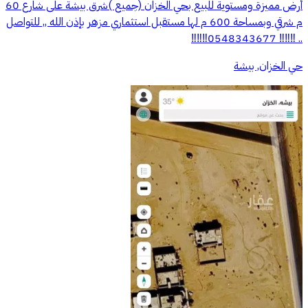
أرض مميزة ومستوية للبيع بحي الخزان (جميع )شرق بيشة على شارع 60
م شرقي وبمساحة 600 م لها مستقبل استثماري مزهر بإذن الله ,, للتواصل
.. ‼️‼️‼️ 0548343677‼️‼️‼️
حي الخزان, بيشة