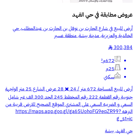
عروض مطابقة في
حي الفهد
أرض للبيع في شارع الحارث بن نوفل بن الحارث بن عبدالمطلب, حي
الخالدية والعزيزية, مدينة بيشة, منطقة عسير
300,384
§
672م²
25م
سكني
أرض للبيع المساحة 672 متر / 24 ✖️ 28 عرض الشارع 25 متر الواجهة
جنوبية رقم القطعة 222 رقم المخطط 245 الحد 300 الف غير شامل
السعي و الضريبه السعي على المشتري الموقع الصحيح للارض قريبة من
النزهه https://maps.app.goo.gl/ga6SUohoFG9eqZR99?
g_st=ic
حي الفهد, بيشة