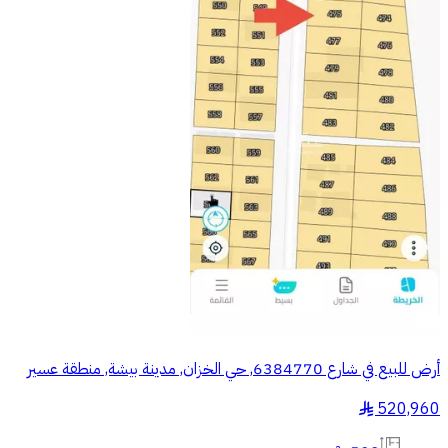
أرض للبيع في شارع 6384770, حي الخزان, مدينة بيشة, منطقة عسير
520,960
§