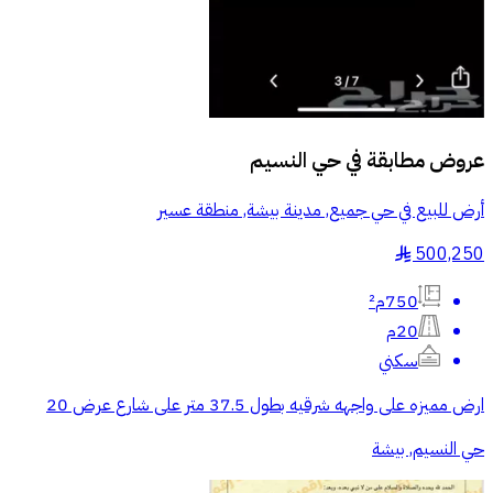
عروض مطابقة في
حي النسيم
أرض للبيع في حي جميع, مدينة بيشة, منطقة عسير
500,250
§
750م²
20م
سكني
ارض مميزه على واجهه شرقيه بطول 37.5 متر على شارع عرض 20
حي النسيم, بيشة