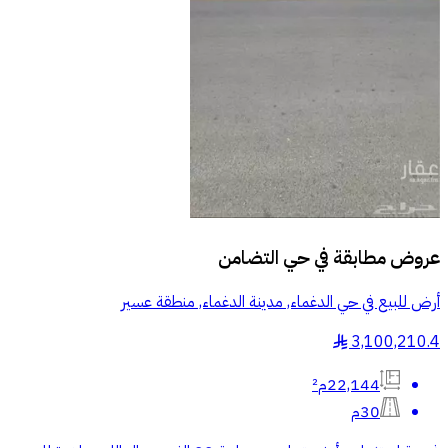
عروض مطابقة في
حي التضامن
أرض للبيع في حي الدغماء, مدينة الدغماء, منطقة عسير
3,100,210.4
§
22,144م²
30م