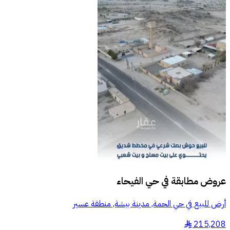
عروض مطابقة في
حي الفيحاء
أرض للبيع في حي الحمة, مدينة بيشة, منطقة عسير
215,208
§