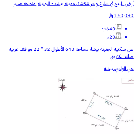
أرض للبيع في شارع واعر 1454, مدينة بيشه - الجنينه, منطقة عسير
150,080
§
640م²
20م
ض سكنيه الجنينه بيشة مساحه 640 الأطوال 32 * 22 مواقف غربيه
صك الكتروني
حي الوادي, بيشة