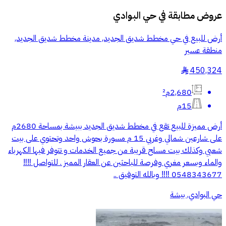
عروض مطابقة في
حي البوادي
أرض للبيع في حي مخطط شديق الجديد, مدينة مخطط شديق الجديد,
منطقة عسير
450,324
§
2,680م²
15م
أرض مميزة للبيع تقع في مخطط شديق الجديد ببيشة بمساحة 2680م
على شارعين شمالي وغربي 15 م مسورة بحوش واحد وتحتوي على بيت
شعبي وكذلك بيت مسلح قريبة من جميع الخدمات و تتوفر فيها الكهرباء
والماء وبسعر مغري وفرصة للباحثين عن العقار المميز . للتواصل ‼️‼️
0548343677 ‼️‼️ وبالله التوفيق ..
حي البوادي, بيشة