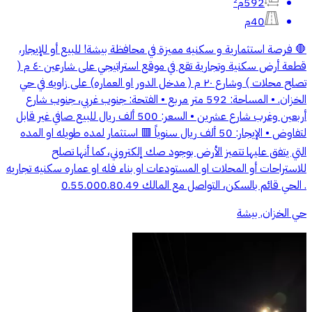
592م²
40م
🛑 فرصة استثمارية و سكنيه مميزة في محافظة بيشة! للبيع أو للإيجار،
قطعة أرض سكنية وتجارية تقع في موقع استراتيجي على شارعين ٤٠ م (
تصلح محلات ) وشارع ٢٠ م ( مدخل الدور او العماره) على زاويه في حي
الخزان. • المساحة: 592 متر مربع • الفتحة: جنوب غربي، جنوب شارع
أربعين وغرب شارع عشرين • السعر: 500 ألف ريال للبيع صافي غير قابل
لتفاوض • الإيجار: 50 ألف ريال سنوياً 🟥 استثمار لمده طويله او المده
التي يتفق عليها تتميز الأرض بوجود صك إلكتروني، كما أنها تصلح
للاستراحات أو المحلات او المستودعات او بناء فله او عماره سكنيه تجاريه
. الحي قائم بالسكن، التواصل مع المالك 0.55.000.80.49
حي الخزان, بيشة