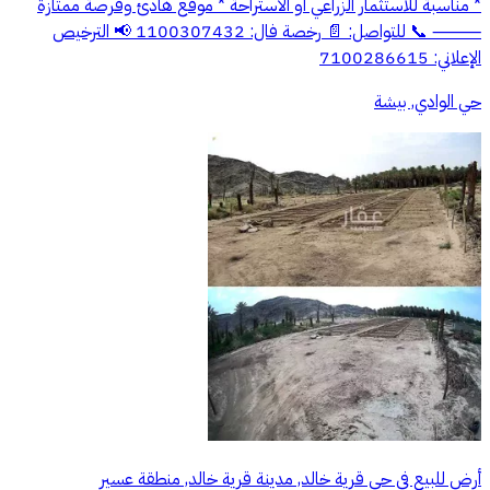
* مناسبة للاستثمار الزراعي أو الاستراحة * موقع هادئ وفرصة ممتازة
⸻ 📞 للتواصل: 📄 رخصة فال: 1100307432 📢 الترخيص
الإعلاني: 7100286615
حي الوادي, بيشة
أرض للبيع في حي قرية خالد, مدينة قرية خالد, منطقة عسير