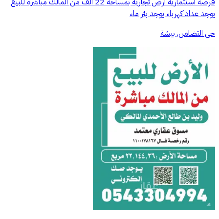
فرصة استثماريه أرض تجاريه بمساحة 22 الف من المالك مباشرة للبيع
يوجد عداد كهرباء يوجد بئر ماء
حي التضامن, بيشة