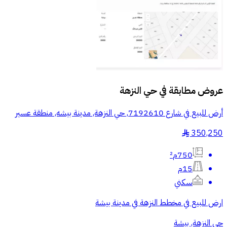
عروض مطابقة في
حي النزهة
أرض للبيع في شارع 7192610, حي النزهة, مدينة بيشه, منطقة عسير
350,250
§
750م²
15م
سكني
ارض للبيع في مخطط النزهة في مدينة بيشة
حي النزهة, بيشة