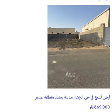
أرض للبيع في حي النزهة, مدينة بيشة, منطقة عسير
669,000
§