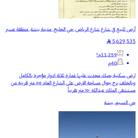
أرض للبيع في شارع شارع الرياض, حي الخليج, مدينة بيشة, منطقة عسير
5,629,535
§
11,259م²
40م
ارض سكنية بصك محدث عليها عمارة ثلاثة ادوار مؤجرة بالكامل
وبالخلف برج جوال مساحة الارض على الشارع العام ٥٥ متر قريبة من
مستشفى الملك عبدالله ١٥٠ متر تقريباً
حي النسيم, بيشة