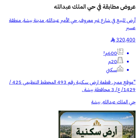
عروض مطابقة في
حي الملك عبدالله
أرض للبيع في شارع غير معروف, حي الأمير عبدالله, مدينة بيشة, منطقة
عسير
320,400
§
600م²
20م
سكني
"موقع مميز.. قطعة ارض سكنية رقم 493 المخطط التنظيمى 425 /
1429/ ع/ 3 محافظة بيشة .
حي الملك عبدالله, بيشة