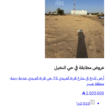
عروض مطابقة في
حي النخيل
أرض للبيع في شارع قرية المهدي 75, حي قرية المهدي, مدينة بيشة,
منطقة عسير
1,005,000
§
2,010م²