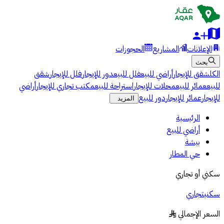
الإعلانات
المشاريع
الحجوزات
بحث
الكل
شقق للإيجار
أراضي للبيع
فلل للبيع
دور للإيجار
فلل للإيجار
شقق
للبيع
عمائر للبيع
محلات للإيجار
استراحة للبيع
مكتب تجاري للإيجار
أراضي
للإيجار
عمائر للإيجار
دور للبيع
المزيد
الرئيسية
أراضي للبيع
بيشة
حي المطار
سكني أو تجاري
سكني
تجاري
السعر الإجمالي
§