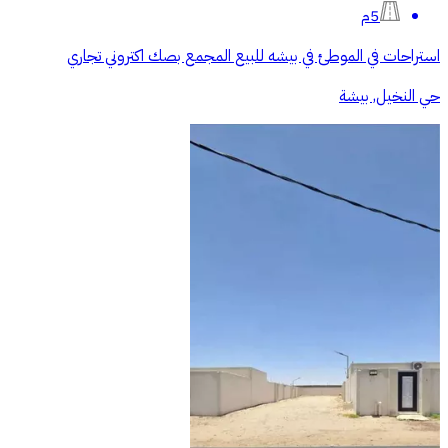
5م
استراحات في الموطئ في بيشه للبيع المجمع بصك اكتروني تجاري
حي النخيل, بيشة