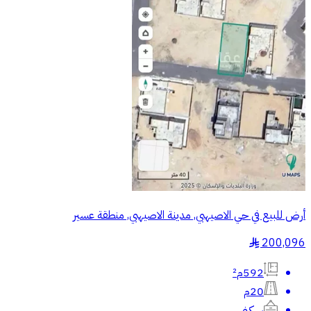
أرض للبيع في حي الاصيهبي, مدينة الاصيهبي, منطقة عسير
200,096
§
592م²
20م
سكني