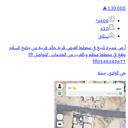
130,000
§
400م²
10م
سكني
أرض مميزة للبيع في مخطط الفيض قرية خالد قريبة من جامع السلام
وتقع في مخطط منظم وبالقرب من الخدمات . للتواصل ‼️‼️
0548343677‼️‼️
حي الوادي, بيشة