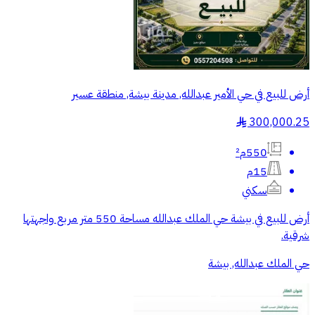
أرض للبيع في حي الأمير عبدالله, مدينة بيشة, منطقة عسير
300,000.25
§
550م²
15م
سكني
أرض للبيع في بيشة حي الملك عبدالله مساحة 550 متر مربع واجهتها
شرقية.
حي الملك عبدالله, بيشة