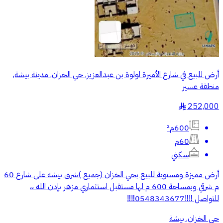
أرض للبيع في شارع الأميرة لولوة بن عبدالعزيز, حي الخزان, مدينة بيشة,
منطقة عسير
252,000
§
600م²
60م
سكني
أرض مميزة ومستوية للبيع بحي الخزان (جميع )شرق بيشة على شارع 60
م شرقي وبمساحة 600 م لها مستقبل استثماري مزهر بإذن الله ،،
للتواصل ‼️‼️0548343677‼️‼️
حي الخزان, بيشة