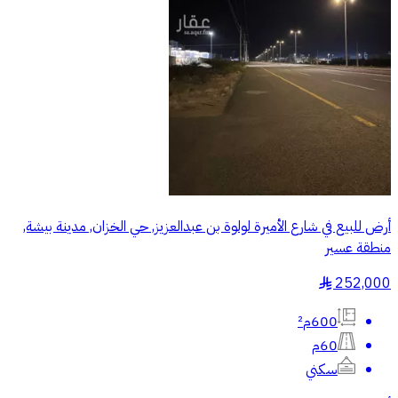
أرض للبيع في شارع الأميرة لولوة بن عبدالعزيز, حي الخزان, مدينة بيشة,
منطقة عسير
252,000
§
600م²
60م
سكني