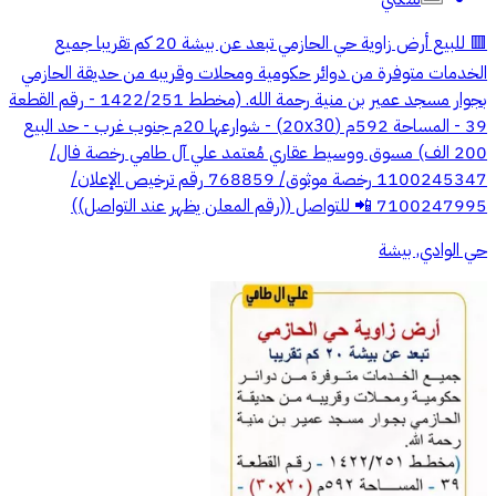
🟥 للبيع أرض زاوية حي الحازمي تبعد عن بيشة 20 كم تقريبا جميع
الخدمات متوفرة من دوائر حكومية ومحلات وقريبه من حديقة الحازمي
بجوار مسجد عمير بن منية رحمة الله. (مخطط 1422/251 - رقم القطعة
39 - المساحة 592م (20x30) - شوارعها 20م جنوب غرب - حد البيع
200 الف) مسوق ووسيط عقاري مُعتمد علي آل طامي رخصة فال/
1100245347 رخصة موثوق/ 768859 رقم ترخيص الإعلان/
7100247995 📲 للتواصل ((رقم المعلن يظهر عند التواصل))
حي الوادي, بيشة