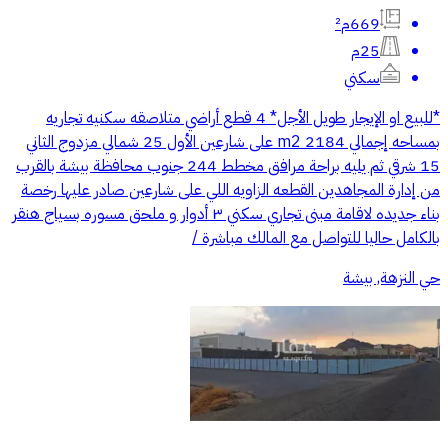
669م²
25م
سكني
*للبيع او الإيجار طويل الأجل* 4 قطع أراضي متلاصقه سكنيه تجاريه
بمساحه إجمالي 2184 m2 على شارعين الأول 25 شمالي مزدوج الثاني
15 شرقي ثم يليه براحة مرافق مخطط 244 جنوب محافظة بيشة بالقرب
من إدارة المجاهدين القطعه الزاويه اللي على شارعين صادر عليها رخصة
بناء جديده لاقامة مبنى تجاري سكني ٣ أدوار و ملحق مسوره بسياج هنقر
بالكامل حاليا للتواصل مع المالك مباشرة /
حي النزهة, بيشة