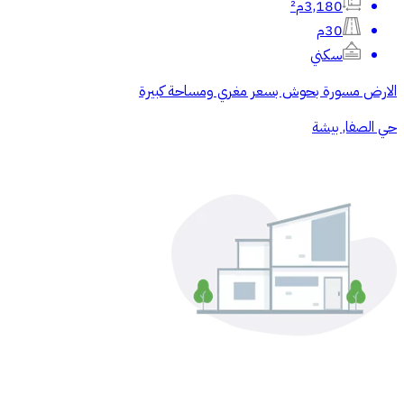
3,180م²
30م
سكني
الارض مسورة بحوش بسعر مغري ومساحة كبيرة
حي الصفا, بيشة