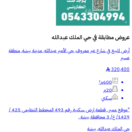
عروض مطابقة في
حي الملك عبدالله
أرض للبيع في شارع غير معروف, حي الأمير عبدالله, مدينة بيشة, منطقة
عسير
320,400
§
600م²
20م
سكني
"موقع مميز.. قطعة ارض سكنية رقم 493 المخطط التنظيمى 425 /
1429/ ع/ 3 محافظة بيشة .
حي الملك عبدالله, بيشة