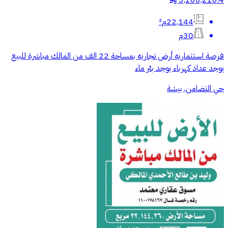
3,100,210.4
22,144م²
30م
فرصة استثماريه أرض تجاريه بمساحة 22 الف من المالك مباشرة للبيع
يوجد عداد كهرباء يوجد بئر ماء
حي التضامن, بيشة