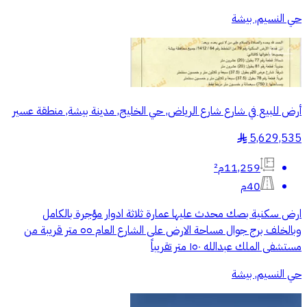
حي النسيم, بيشة
أرض للبيع في شارع شارع الرياض, حي الخليج, مدينة بيشة, منطقة عسير
5,629,535
§
11,259م²
40م
ارض سكنية بصك محدث عليها عمارة ثلاثة ادوار مؤجرة بالكامل
وبالخلف برج جوال مساحة الارض على الشارع العام ٥٥ متر قريبة من
مستشفى الملك عبدالله ١٥٠ متر تقريباً
حي النسيم, بيشة