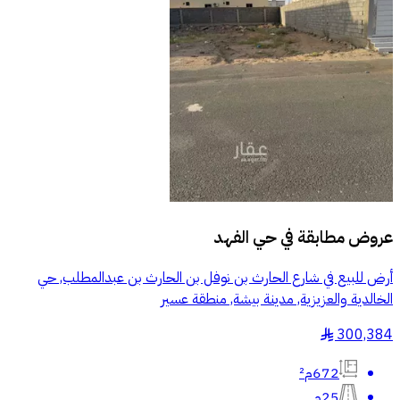
عروض مطابقة في
حي الفهد
أرض للبيع في شارع الحارث بن نوفل بن الحارث بن عبدالمطلب, حي
الخالدية والعزيزية, مدينة بيشة, منطقة عسير
300,384
§
672م²
25م