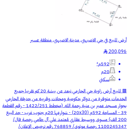
أرض للبيع في حي الاصيهبي, مدينة الاصيهبي, منطقة عسير
200,096
§
592م²
20م
سكني
🟥 للبيع أرض زاوية حي الحازمي تبعد عن بيشة 20 كم تقريبا جميع
الخدمات متوفرة من دوائر حكومية ومحلات وقريبه من حديقة الحازمي
بجوار مسجد عمير بن منية رحمة الله. (مخطط 1422/251 - رقم القطعة
39 - المساحة 592م (20x30) - شوارعها 20م جنوب غرب - حد البيع
200 الف) مسوق ووسيط عقاري مُعتمد علي آل طامي رخصة فال/
1100245347 رخصة موثوق/ 768859 رقم ترخيص الإعلان/