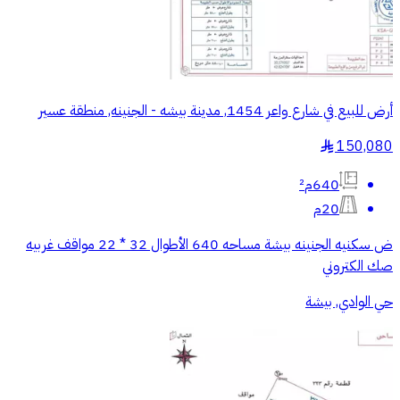
أرض للبيع في شارع واعر 1454, مدينة بيشه - الجنينه, منطقة عسير
150,080
§
640م²
20م
ض سكنيه الجنينه بيشة مساحه 640 الأطوال 32 * 22 مواقف غربيه
صك الكتروني
حي الوادي, بيشة