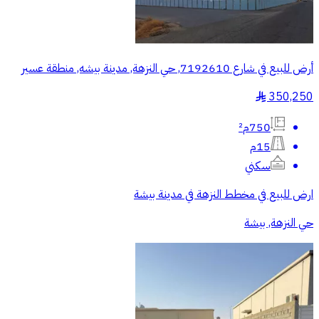
أرض للبيع في شارع 7192610, حي النزهة, مدينة بيشه, منطقة عسير
350,250
§
750م²
15م
سكني
ارض للبيع في مخطط النزهة في مدينة بيشة
حي النزهة, بيشة