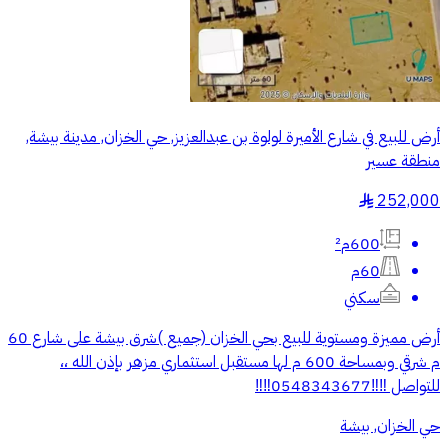
أرض للبيع في شارع الأميرة لولوة بن عبدالعزيز, حي الخزان, مدينة بيشة,
منطقة عسير
252,000
§
600م²
60م
سكني
أرض مميزة ومستوية للبيع بحي الخزان (جميع )شرق بيشة على شارع 60
م شرقي وبمساحة 600 م لها مستقبل استثماري مزهر بإذن الله ،،
للتواصل ‼️‼️0548343677‼️‼️
حي الخزان, بيشة