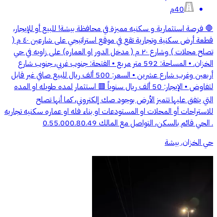
40م
🛑 فرصة استثمارية و سكنيه مميزة في محافظة بيشة! للبيع أو للإيجار،
قطعة أرض سكنية وتجارية تقع في موقع استراتيجي على شارعين ٤٠ م (
تصلح محلات ) وشارع ٢٠ م ( مدخل الدور او العماره) على زاويه في حي
الخزان. • المساحة: 592 متر مربع • الفتحة: جنوب غربي، جنوب شارع
أربعين وغرب شارع عشرين • السعر: 500 ألف ريال للبيع صافي غير قابل
لتفاوض • الإيجار: 50 ألف ريال سنوياً 🟥 استثمار لمده طويله او المده
التي يتفق عليها تتميز الأرض بوجود صك إلكتروني، كما أنها تصلح
للاستراحات أو المحلات او المستودعات او بناء فله او عماره سكنيه تجاريه
. الحي قائم بالسكن، التواصل مع المالك 0.55.000.80.49
حي الخزان, بيشة