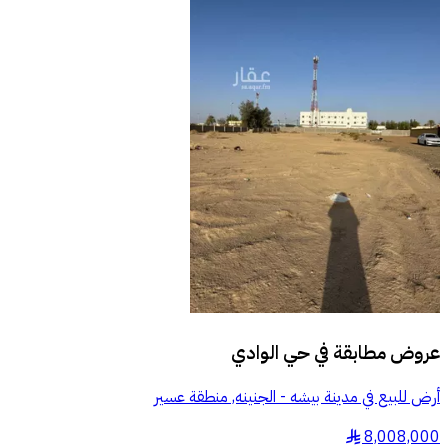
عروض مطابقة في
حي الوادي
أرض للبيع في مدينة بيشه - الجنينه, منطقة عسير
8,008,000
§