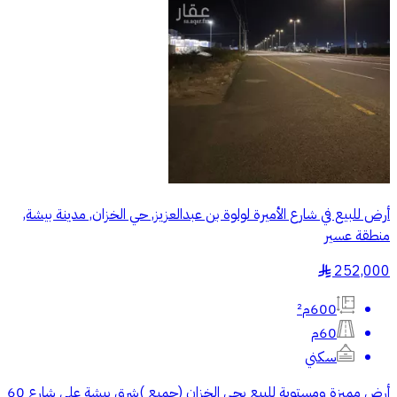
أرض للبيع في شارع الأميرة لولوة بن عبدالعزيز, حي الخزان, مدينة بيشة,
منطقة عسير
252,000
§
600م²
60م
سكني
أرض مميزة ومستوية للبيع بحي الخزان (جميع )شرق بيشة على شارع 60