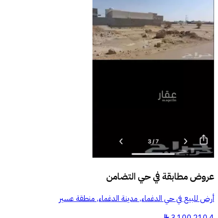
عروض مطابقة في
حي التضامن
أرض للبيع في حي الدغماء, مدينة الدغماء, منطقة عسير
§