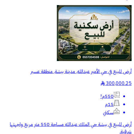
أرض للبيع في حي الأمير عبدالله, مدينة بيشة, منطقة عسير
300,000.25
§
550م²
15م
سكني
أرض للبيع في بيشة حي الملك عبدالله مساحة 550 متر مربع واجهتها
شرقية.