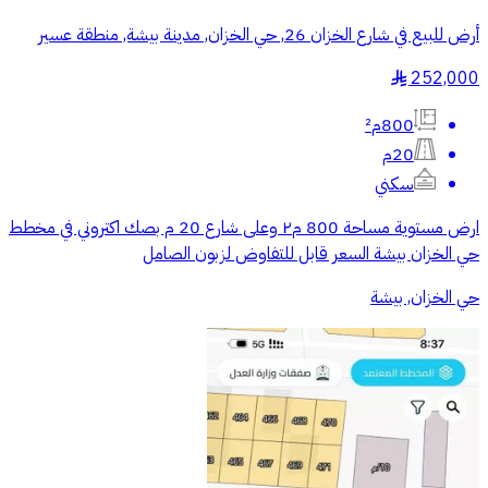
أرض للبيع في شارع الخزان 26, حي الخزان, مدينة بيشة, منطقة عسير
252,000
§
800م²
20م
سكني
ارض مستوية مساحة 800 م٢ وعلى شارع 20 م بصك اكتروني في مخطط
حي الخزان بيشة السعر قابل للتفاوض لزبون الصامل
حي الخزان, بيشة