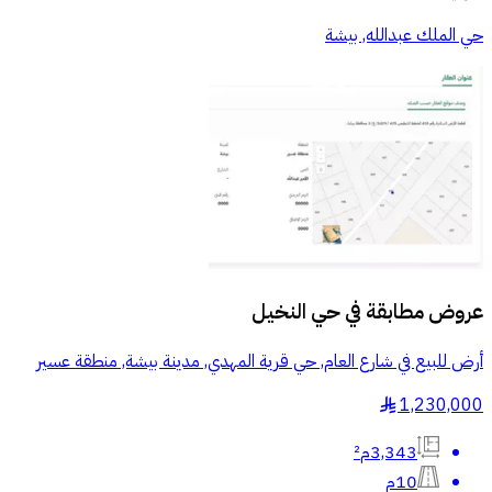
حي الملك عبدالله, بيشة
عروض مطابقة في
حي النخيل
أرض للبيع في شارع العام, حي قرية المهدي, مدينة بيشة, منطقة عسير
1,230,000
§
3,343م²
10م