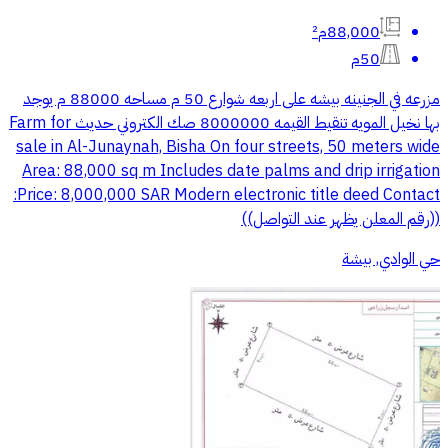
88,000م²
50م
مزرعه في الجنينه بيشه على اربعه شوارع 50 م مساحه 88000 م يوجد
بها نخيل المويه تنقيط القيمه 8000000 صك الكتروني حديث Farm for
sale in Al-Junaynah, Bisha On four streets, 50 meters wide
Area: 88,000 sq m Includes date palms and drip irrigation
Price: 8,000,000 SAR Modern electronic title deed Contact:
((رقم المعلن يظهر عند التواصل))
حي الوادي, بيشة