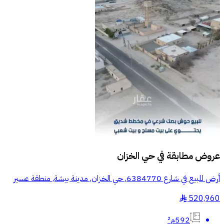
عروض مطابقة في
حي الخزان
أرض للبيع في شارع 6384770, حي الخزان, مدينة بيشة, منطقة عسير
520,960
§
592م²