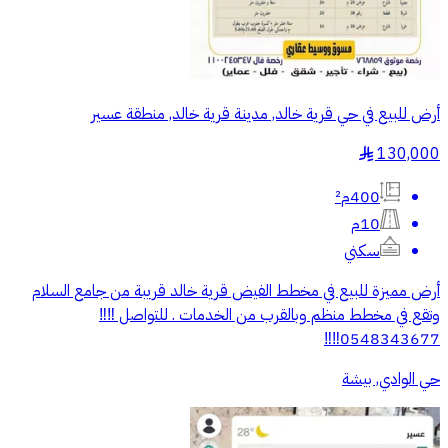
أرض للبيع في حي قرية خالد, مدينة قرية خالد, منطقة عسير
130,000
§
400م²
10م
سكني
أرض مميزة للبيع في مخطط الفيض قرية خالد قريبة من جامع السلام
وتقع في مخطط منظم وبالقرب من الخدمات . للتواصل ‼️‼️
0548343677‼️‼️
حي الوادي, بيشة