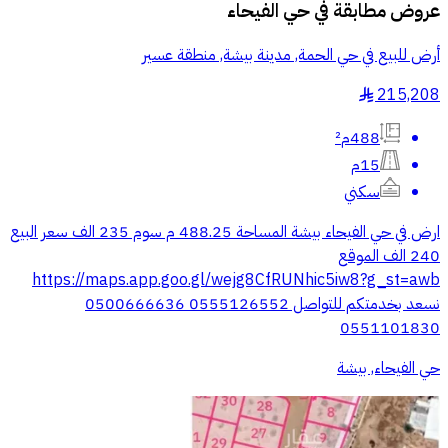
عروض مطابقة في
حي الفيحاء
أرض للبيع في حي الحمة, مدينة بيشة, منطقة عسير
215,208
§
488م²
15م
سكني
ارض في حي الفيحاء بيشة المساحة 488.25 م سوم 235 الف سعر البيع
240 الف الموقع
https://maps.app.goo.gl/wejg8CfRUNhic5iw8?g_st=awb
نسعد بخدمتكم للتواصل 0555126552 0500666636
0551101830
حي الفيحاء, بيشة