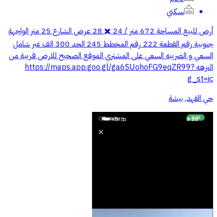
سكني
أرض للبيع المساحة 672 متر / 24 ✖️ 28 عرض الشارع 25 متر الواجهة
جنوبية رقم القطعة 222 رقم المخطط 245 الحد 300 الف غير شامل
السعي و الضريبه السعي على المشتري الموقع الصحيح للارض قريبة من
النزهه https://maps.app.goo.gl/ga6SUohoFG9eqZR99?
g_st=ic
حي الفهد, بيشة