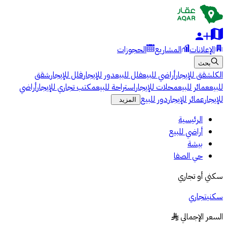
الإعلانات
المشاريع
الحجوزات
بحث
الكل
شقق للإيجار
أراضي للبيع
فلل للبيع
دور للإيجار
فلل للإيجار
شقق
للبيع
عمائر للبيع
محلات للإيجار
استراحة للبيع
مكتب تجاري للإيجار
أراضي
للإيجار
عمائر للإيجار
دور للبيع
المزيد
الرئيسية
أراضي للبيع
بيشة
حي الصفا
سكني أو تجاري
سكني
تجاري
السعر الإجمالي
§