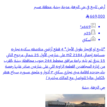
أرض للبيع في حي النزهة, مدينة بيشة, منطقة عسير
669,000
§
669م²
25م
سكني
*للبيع او الإيجار طويل الأجل* 4 قطع أراضي متلاصقه سكنيه تجاريه
بمساحه إجمالي 2184 m2 على شارعين الأول 25 شمالي مزدوج الثاني
15 شرقي ثم يليه براحة مرافق مخطط 244 جنوب محافظة بيشة بالقرب
من إدارة المجاهدين القطعه الزاويه اللي على شارعين صادر عليها رخصة
بناء جديده لاقامة مبنى تجاري سكني ٣ أدوار و ملحق مسوره بسياج هنقر
بالكامل حاليا للتواصل مع المالك مباشرة /
حي النزهة, بيشة