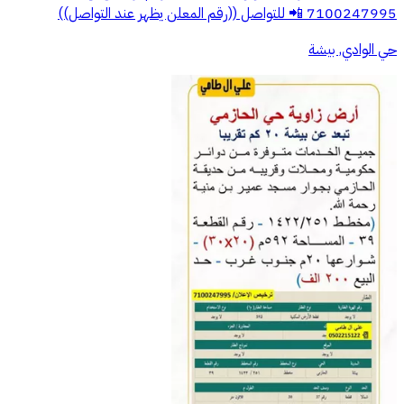
7100247995 📲 للتواصل ((رقم المعلن يظهر عند التواصل))
حي الوادي, بيشة