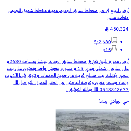
أرض للبيع في حي مخطط شديق الجديد, مدينة مخطط شديق الجديد,
منطقة عسير
450,324
§
2,680م²
15م
أرض مميزة للبيع تقع في مخطط شديق الجديد ببيشة بمساحة 2680م
على شارعين شمالي وغربي 15 م مسورة بحوش واحد وتحتوي على بيت
شعبي وكذلك بيت مسلح قريبة من جميع الخدمات و تتوفر فيها الكهرباء
والماء وبسعر مغري وفرصة للباحثين عن العقار المميز . للتواصل ‼️‼️
0548343677 ‼️‼️ وبالله التوفيق ..
حي البوادي, بيشة