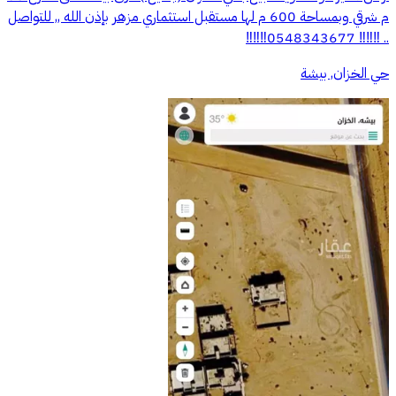
م شرقي وبمساحة 600 م لها مستقبل استثماري مزهر بإذن الله ,, للتواصل
.. ‼️‼️‼️ 0548343677‼️‼️‼️
حي الخزان, بيشة