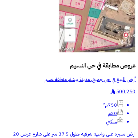
عروض مطابقة في
حي النسيم
أرض للبيع في حي جميع, مدينة بيشة, منطقة عسير
500,250
§
750م²
20م
سكني
ارض مميزه على واجهه شرقيه بطول 37.5 متر على شارع عرض 20