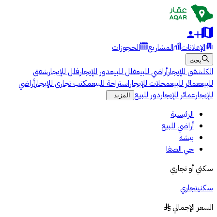
الإعلانات
المشاريع
الحجوزات
بحث
الكل
شقق للإيجار
أراضي للبيع
فلل للبيع
دور للإيجار
فلل للإيجار
شقق
للبيع
عمائر للبيع
محلات للإيجار
استراحة للبيع
مكتب تجاري للإيجار
أراضي
للإيجار
عمائر للإيجار
دور للبيع
المزيد
الرئيسية
أراضي للبيع
بيشة
حي الصفا
سكني أو تجاري
سكني
تجاري
السعر الإجمالي
§