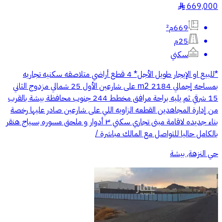
669,000
§
669م²
25م
سكني
*للبيع او الإيجار طويل الأجل* 4 قطع أراضي متلاصقه سكنيه تجاريه
بمساحه إجمالي 2184 m2 على شارعين الأول 25 شمالي مزدوج الثاني
15 شرقي ثم يليه براحة مرافق مخطط 244 جنوب محافظة بيشة بالقرب
من إدارة المجاهدين القطعه الزاويه اللي على شارعين صادر عليها رخصة
بناء جديده لاقامة مبنى تجاري سكني ٣ أدوار و ملحق مسوره بسياج هنقر
بالكامل حاليا للتواصل مع المالك مباشرة /
حي النزهة, بيشة