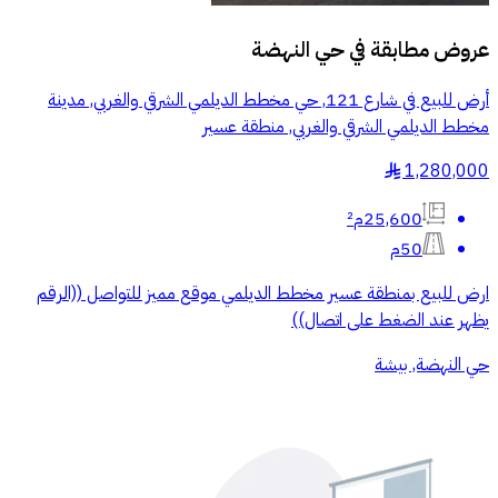
عروض مطابقة في
حي النهضة
أرض للبيع في شارع 121, حي مخطط الديلمي الشرقي والغربي, مدينة
مخطط الديلمي الشرقي والغربي, منطقة عسير
1,280,000
§
25,600م²
50م
ارض للبيع بمنطقة عسير مخطط الديلمي موقع مميز للتواصل ((الرقم
يظهر عند الضغط على اتصال))
حي النهضة, بيشة