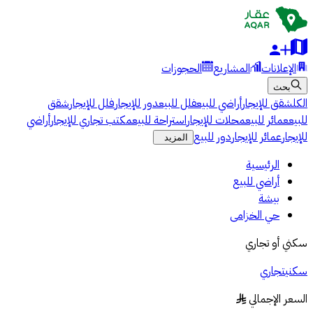
الإعلانات
المشاريع
الحجوزات
بحث
الكل
شقق للإيجار
أراضي للبيع
فلل للبيع
دور للإيجار
فلل للإيجار
شقق
للبيع
عمائر للبيع
محلات للإيجار
استراحة للبيع
مكتب تجاري للإيجار
أراضي
للإيجار
عمائر للإيجار
دور للبيع
المزيد
الرئيسية
أراضي للبيع
بيشة
حي الخزامى
سكني أو تجاري
سكني
تجاري
السعر الإجمالي
§