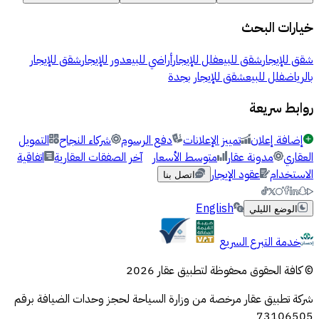
خيارات البحث
شقق للإيجار
شقق للبيع
فلل للإيجار
أراضي للبيع
دور للإيجار
شقق للإيجار
بالرياض
فلل للبيع
شقق للإيجار بجدة
روابط سريعة
إضافة إعلان
تمييز الإعلانات
دفع الرسوم
شركاء النجاح
التمويل
العقاري
مدونة عقار
متوسط الأسعار
آخر الصفقات العقارية
اتفاقية
الاستخدام
عقود الإيجار
اتصل بنا
English
الوضع الليلي
خدمة التبرع السريع
© كافة الحقوق محفوظة لتطبيق عقار 2026
شركة تطبيق عقار مرخصة من وزارة السياحة لحجز وحدات الضيافة برقم
73106505