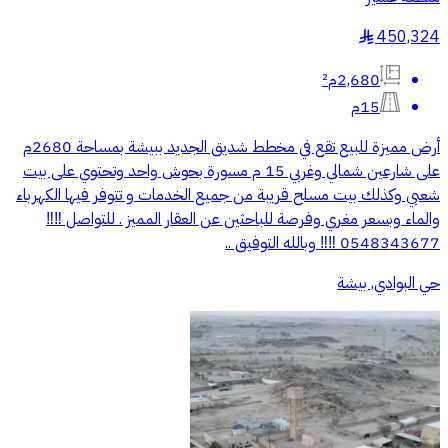
450,324
§
2,680م²
15م
أرض مميزة للبيع تقع في مخطط شديق الجديد ببيشة بمساحة 2680م
على شارعين شمالي وغربي 15 م مسورة بحوش واحد وتحتوي على بيت
شعبي وكذلك بيت مسلح قريبة من جميع الخدمات و تتوفر فيها الكهرباء
والماء وبسعر مغري وفرصة للباحثين عن العقار المميز . للتواصل ‼️‼️
0548343677 ‼️‼️ وبالله التوفيق ..
حي البوادي, بيشة