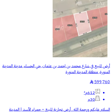
أرض للبيع في شارع محمد بن احمد بن عثمان, حي الحساء, مدينة المدينة
المنورة, منطقة المدينة المنورة
599,760
§
612م²
30م
السلام عليكم ورحمة الله . أرض تجارية للبيع – حمراء الأسد | المدينة