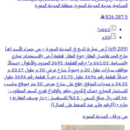
الصناعية, مدينة المدينة المنورة, منطقة المدينة المنورة
826,287.5
§
661م²
30م
(off-209) أرض تجارية للبيع في المدينة المنورة – حي حمراء الأسد (هـ)
خارج الحد تفاصيل العقار: •نوع العقار: قطعة أرض •الاستخدام: تجاري
•المساحة: 661.03 م² •رقم القطعة: 3695 الحدود والأطوال: •شمالاً:
مواقف سيارات بطول 20 م •جنوباً: شارع عرض 30 م بطول 20.17 م
•شرقاً: قطعة رقم 3696 بطول 31.75 م •غرباً: قطعة رقم 3694 بطول
34.35 م مميزات الموقع: •تقع على شارع بعرض 30 متر •موقع مناسب
للاستثمار التجاري •صك إلكتروني جاهز والإفراغ فوري السعر المطلوب :
٨٥٠ الف ريال صافي السعي : 2.5% للاستفسار : • دار يوسف العقارية •
حازم • ((الرقم يظهر عند الضغط على اتصال))
حي ورقان, المدينة المنورة