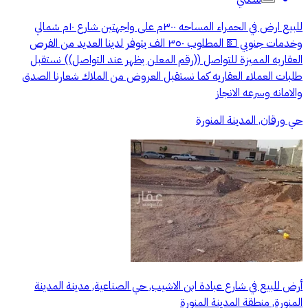
للبيع ارض في الحمراء المساحه ٣٠٠م على واجهتين شارع ١٠م شمالي
وخدمات جنوبي 💵 المطلوب ٣٥٠ الف يتوفر لدينا العديد من الفرص
العقاريه المميزة للتواصل ((رقم المعلن يظهر عند التواصل)) نستقبل
طلبات العملاء العقاريه كما نستقبل العروض من الملاك شعارنا الصدق
والامانه وسرعه الانجاز
حي ورقان, المدينة المنورة
أرض للبيع في شارع عبادة ابن الاشيب, حي الصناعية, مدينة المدينة
المنورة, منطقة المدينة المنورة