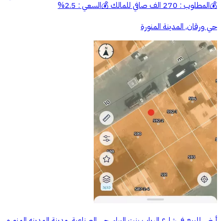
💰المطلوب : 270 الف صافي للمالك 💰السعي : 2.5%
حي ورقان, المدينة المنورة
أرض للبيع في شارع الرياب بنت البراء, حي الصناعية, مدينة المدينه المنوره,