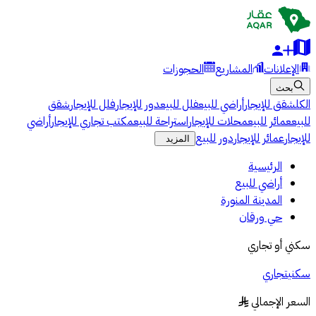
الإعلانات
المشاريع
الحجوزات
بحث
الكل
شقق للإيجار
أراضي للبيع
فلل للبيع
دور للإيجار
فلل للإيجار
شقق
للبيع
عمائر للبيع
محلات للإيجار
استراحة للبيع
مكتب تجاري للإيجار
أراضي
للإيجار
عمائر للإيجار
دور للبيع
المزيد
الرئيسية
أراضي للبيع
المدينة المنورة
حي ورقان
سكني أو تجاري
سكني
تجاري
السعر الإجمالي
§