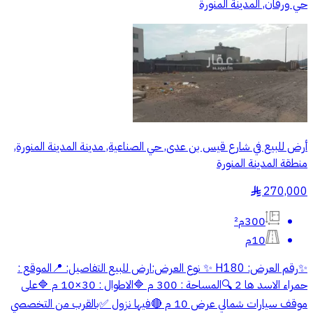
حي ورقان, المدينة المنورة
أرض للبيع في شارع قيس بن عدى, حي الصناعية, مدينة المدينة المنورة,
منطقة المدينة المنورة
270,000
§
300م²
10م
✨رقم العرض: H180 ✨ نوع العرض:ارض للبيع التفاصيل: 📍الموقع :
حمراء الاسد ها 2 🔍المساحة : 300 م 🔷️الاطوال : 30×10 م 🔷️على
موقف سيارات شمالي عرض 10 م 🔴فيها نزول ✅️بالقرب من التخصصي