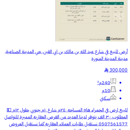
أرض للبيع في شارع عبد الله بن مالك بن ابي القين, حي المدينة الصناعية,
مدينة المدينة المنورة
300,000
§
240م²
10م
سكني
للبيع ارض في الحمراء ها٥ المساحه ٢٤٠م شارع ١٠م جنوبي بطول ١٢م 💵
المطلوب ٣٠٠ الف يتوفر لدينا العديد من الفرص العقاريه المميزة للتواصل
0507561577 نستقبل طلبات العملاء العقاريه كما نستقبل العروض