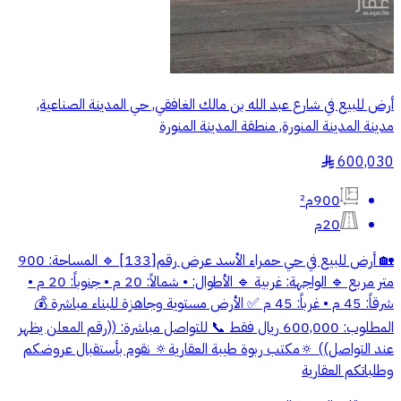
أرض للبيع في شارع عبد الله بن مالك الغافقي, حي المدينة الصناعية,
مدينة المدينة المنورة, منطقة المدينة المنورة
600,030
§
900م²
20م
🏡 أرض للبيع في حي حمراء الأسد عرض رقم[133] 🔹 المساحة: 900
متر مربع 🔹 الواجهة: غربية 🔹 الأطوال: • شمالاً: 20 م • جنوباً: 20 م •
شرقاً: 45 م • غرباً: 45 م ✅ الأرض مستوية وجاهزة للبناء مباشرة 💰
المطلوب: 600,000 ريال فقط 📞 للتواصل مباشرة: ((رقم المعلن يظهر
عند التواصل)) 🔅مكتب ربوة طيبة العقارية🔅 نقوم بأستقبال عروضكم
وطلباتكم العقارية