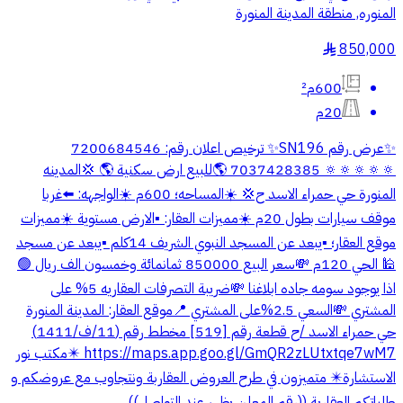
المنوره, منطقة المدينة المنورة
850,000
§
600م²
20م
✨️عرض رقم SN196✨️ ترخيص اعلان رقم: 7200684546
🔅🔅🔅🔅🔅 7037428385 🌎للبيع ارض سكنية 🌎 💢المدينه
المنورة حي حمراء الاسد ح💢 ☀️المساحه؛ 600م ☀️الواجهه: ⬅️غربا
موقف سيارات بطول 20م ☀️مميزات العقار: ▪️الارض مستوية ☀️مميزات
موقع العقار؛ ▪️يبعد عن المسجد النبوي الشريف 14كلم ▪️يبعد عن مسجد
🕌 الحي 120م 💸سعر البيع 850000 ثمانمائة وخمسون الف ريال 🟢
اذا يوجود سومه جاده ابلاغنا 💸ضريبة التصرفات العقاريه 5% على
المشتري 💸السعي 2.5%على المشتري 📍موقع العقار: المدينة المنورة
حي حمراء الاسد /ح قطعة رقم [519] مخطط رقم (11/ف/1411)
https://maps.app.goo.gl/GmQR2zLUtxtqe7wM7 ✴️مكتب نور
الاستشارة✴️ متميزون في طرح العروض العقاربة ونتجاوب مع عروضكم و
طلباتكم العقارية ((رقم المعلن يظهر عند التواصل))