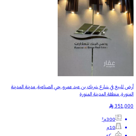
أرض للبيع في شارع شريك بن عبد عمرو, حي الصناعية, مدينة المدينة
المنورة, منطقة المدينة المنورة
351,000
§
300م²
10م
سكني