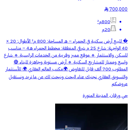
700,000
§
800م²
20م
� للبيع أرض سكنية في الحمراء – هـ المساحة: 800 م² الأطوال: 20 ×
40 الواجهة: شارع 25 م شرقي المنطقة: مخطط الحمراء هـ4 – مناسب
للسكن والاستثمار 🔹 موقع مميز وقريبة من الخدمات الرئيسية 🔹 شارع
واسع وممتاز للمشاريع السكنية 🔹 أرض مستوية وجاهزة للبناء 🔴
المطلوب 700 ألف قابل للتفاوض 🌍مكنب العالم العقاري 🌍 للأستثمار
والتسويق العقاري نجنبك عناء البحث ونبحث لك عن ما تريد ونستقبل
عروضكم
حي ورقان, المدينة المنورة