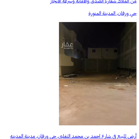
من الملاك شعارنا الصدق والامانه وسرعه الانجاز
حي ورقان, المدينة المنورة
أرض للبيع في شارع احمد بن محمد التغلبي, حي ورقان, مدينة المدينه