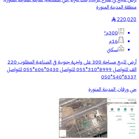
منطقة المدينة المنورة
220,020
§
300م²
16م
سكني
أرض للبيع مساحة 300 على واجهة جنوبية في الصناعية المطلوب 220
الف للتواصل 8999*310*055 للتواصل 0430*606*055 للتواصل
8337*540*050
حي ورقان, المدينة المنورة