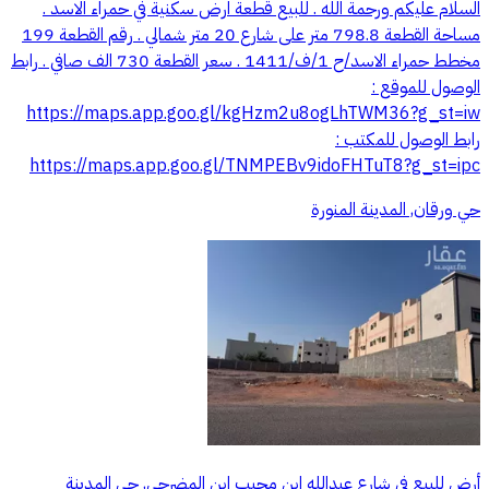
السلام عليكم ورحمة الله . للبيع قطعة ارض سكنية في حمراء الاسد .
مساحة القطعة 798.8 متر على شارع 20 متر شمالي . رقم القطعة 199
مخطط حمراء الاسد/ح 1/ف/1411 . سعر القطعة 730 الف صافي . رابط
الوصول للموقع :
https://maps.app.goo.gl/kgHzm2u8ogLhTWM36?g_st=iw
رابط الوصول للمكتب :
https://maps.app.goo.gl/TNMPEBv9idoFHTuT8?g_st=ipc
حي ورقان, المدينة المنورة
أرض للبيع في شارع عبدالله ابن مجيب ابن المضرحي, حي المدينة