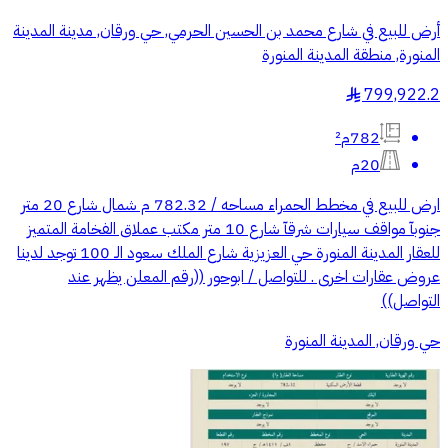
أرض للبيع في شارع محمد بن الحسين الحرمي, حي ورقان, مدينة المدينة
المنورة, منطقة المدينة المنورة
799,922.2
§
782م²
20م
ارض للبيع في مخطط الحمراء مساحه / 782.32 م شمال شارع 20 متر
جنوبآ مواقف سيارات شرقآ شارع 10 متر مكتب عملاق الفخامة المتميز
للعقار المدينة المنورة حي العزيزية شارع الملك سعود الـ 100 توجد لدينا
عروض عقارات اخرى . للتواصل / ابوحور ((رقم المعلن يظهر عند
التواصل))
حي ورقان, المدينة المنورة