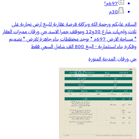
697م²
30م
السلام عليكم ورحمة الله وبركاتة فرصة عقارية للبيع ارض تجارية على
ثلاث واجهات شارع 30و12 وموقف حمرا الاسد حي ورقان مميزات العقار
* مساحة الارض 697م * يوجد مخططات بناء جاهزة للارض * تصميم
وفكرة بناء استثمارية - البيع 800 الف شامل السعي فقط
حي ورقان, المدينة المنورة