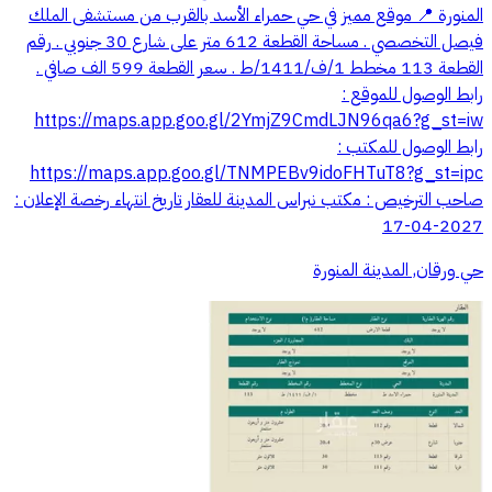
المنورة 📍 موقع مميز في حي حمراء الأسد بالقرب من مستشفى الملك
فيصل التخصصي . مساحة القطعة 612 متر على شارع 30 جنوبي . رقم
القطعة 113 مخطط 1/ف/1411/ط . سعر القطعة 599 الف صافي .
رابط الوصول للموقع :
https://maps.app.goo.gl/2YmjZ9CmdLJN96qa6?g_st=iw
رابط الوصول للمكتب :
https://maps.app.goo.gl/TNMPEBv9idoFHTuT8?g_st=ipc
صاحب الترخيص : مكتب نبراس المدينة للعقار تاريخ انتهاء رخصة الإعلان :
2027-04-17
حي ورقان, المدينة المنورة