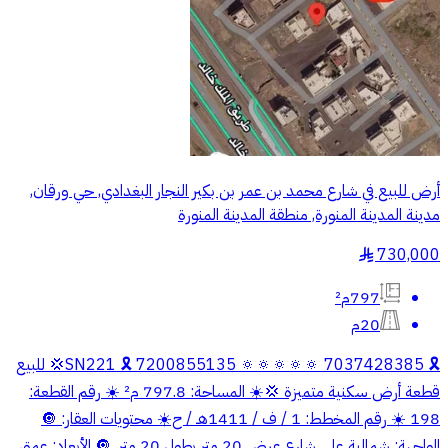
أرض للبيع في شارع محمد بن عمر بن بكير النجار البغدادي, حي ورقان,
مدينة المدينة المنورة, منطقة المدينة المنورة
730,000
§
797م²
20م
​​🎗 SN221 🎗 7200855135 🔅🔅🔅🔅🔅 7037428385 ​​💢 للبيع
قطعة أرض سكنية متميزة 💢 ​☀️ المساحة: 797.8 م² ☀️ رقم القطعة:
198 ☀️ رقم المخطط: 1 / ف / 1411هـ / ح ​☀️ محتويات العقار: 🔘
الواجهة: شمالية على شارع عرض 20 متر بطول 20 متر. 🔘 الأبعاد: عمق