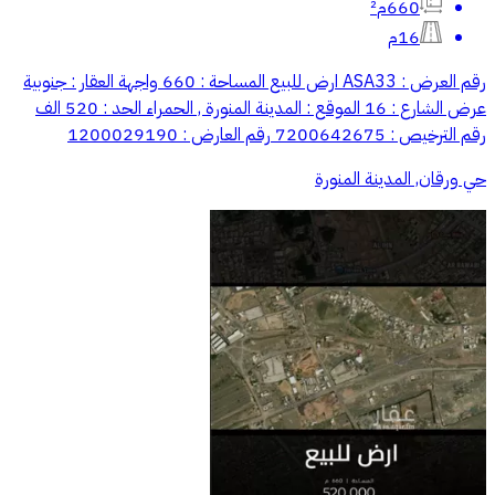
660م²
16م
رقم العرض : ASA33 ارض للبيع المساحة : 660 واجهة العقار : جنوبية
عرض الشارع : 16 الموقع : المدينة المنورة , الحمراء الحد : 520 الف
رقم الترخيص : 7200642675 رقم العارض : 1200029190
حي ورقان, المدينة المنورة