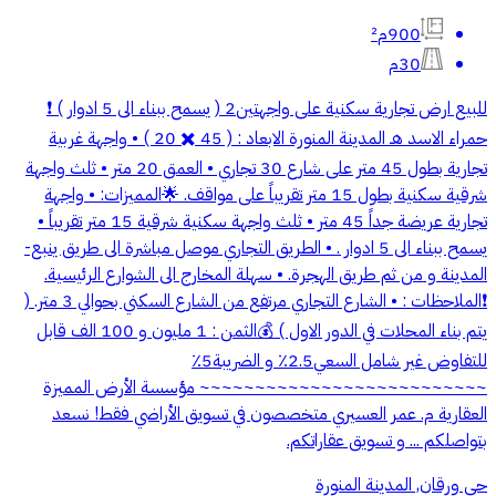
900م²
30م
للبيع ارض تجارية سكنية على واجهتين2 ( يسمح ببناء الى 5 ادوار ) ❗️
حمراء الاسد هـ المدينة المنورة الابعاد : ( 45 ✖️ 20 ) • واجهة غربية
تجارية بطول 45 متر على شارع 30 تجاري • العمق 20 متر • ثلث واجهة
شرقية سكنية بطول 15 متر تقريباً على مواقف. 🌟المميزات: • واجهة
تجارية عريضة جداً 45 متر • ثلث واجهة سكنية شرقية 15 متر تقريباً •
يسمح ببناء الى 5 ادوار . • الطريق التجاري موصل مباشرة الى طريق ينبع-
المدينة و من ثم طريق الهجرة. • سهلة المخارج الى الشوارع الرئيسية.
❗️الملاحظات : • الشارع التجاري مرتفع من الشارع السكني بحوالي 3 متر. (
يتم بناء المحلات في الدور الاول ) 💰الثمن : 1 مليون و 100 الف قابل
للتفاوض غير شامل السعي2.5٪ و الضريبة5٪
~~~~~~~~~~~~~~~~~~~~~~~~~~ مؤسسة الأرض المميزة
العقارية م. عمر العسيري متخصصون في تسويق الأراضي فقط! نسعد
بتواصلكم ... و تسويق عقاراتكم.
حي ورقان, المدينة المنورة