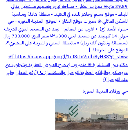
39.89 متر. ​☀️ مميزات العقار: ▪️ مساحة كبيرة وتصميم مستطيل مثالي
للبناء. ▪️ موقع مستوٍ وجاهز للبدء في التنفيذ. ▪️ منطقة هادئة ومناسبة
للسكن العائلي. ​☀️ مميزات موقع العقار: ▪️ الموقع: المدينة المنورة - حي
حمراء الأسد (ح). ▪️ القرب من المعالم: - تبعد عن المسجد النبوي الشريف
حوالي 14 كم. ​تبعد عن مسجد الحي 300م. ​💸 سعر البيع: 730,000 ريال
(سبعمائة وثلاثون ألف ريال) ▪️ ملاحظة: السعي والضريبة على المشتري ​📍
الموقع على الخريطة: [
https://maps.app.goo.gl/1ot8rtnVptbi8yH38?g_st=iw ] ​✴️
مكتب نور الاستشارة ✴️ متميزون في طرح العروض العقارية ونتجاوب مع
عروضكم وطلباتكم العقارية ​للتواصل والاستفسار: 📞 ((رقم المعلن يظهر
عند التواصل))
حي ورقان, المدينة المنورة