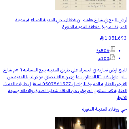
أرض للبيع في شارع هاشم بن غطفان, حي المدينة الصناعية, مدينة
المدينة المنورة, منطقة المدينة المنورة
1,051,693
§
506م²
100م
للبيع ارض تجاريه في الحمراء على طريق المدينه ينبع المساحه ٥٠٦م شارع
١٠٠م بطول ٢٠م 💵 المطلوب مليون و٥٠ الف صافي يتوفر لدينا العديد من
الفرص العقاريه المميزة للتواصل 0507561577 نستقبل طلبات العملاء
العقاريه كما نستقبل العروض من الملاك شعارنا الصدق والامانه وسرعه
الانجاز
حي ورقان, المدينة المنورة