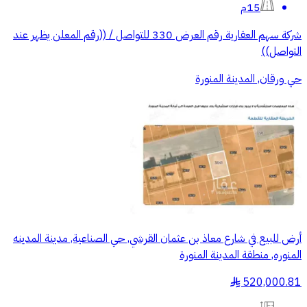
15م
شركة سهم العقارية رقم العرض 330 للتواصل / ((رقم المعلن يظهر عند
التواصل))
حي ورقان, المدينة المنورة
أرض للبيع في شارع معاذ بن عثمان القرشي, حي الصناعية, مدينة المدينه
المنوره, منطقة المدينة المنورة
520,000.81
§