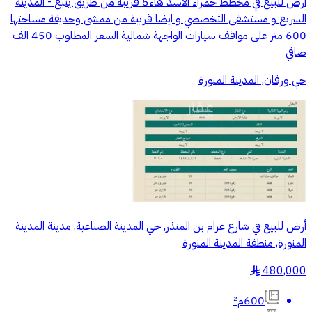
ارض للبيع في مخطط حمراء الاسد هاء5 قريبة من طريق ينبع - المدينة
السريع و مستشفى التخصصي و ايضا قريبة من ممشى وحديقة مساحتها
600 متر على مواقف سيارات الواجهة شمالية السعر المطلوب 450 الف
صافي
حي ورقان, المدينة المنورة
أرض للبيع في شارع عرام بن المنذر, حي المدينة الصناعية, مدينة المدينة
المنورة, منطقة المدينة المنورة
480,000
§
600م²