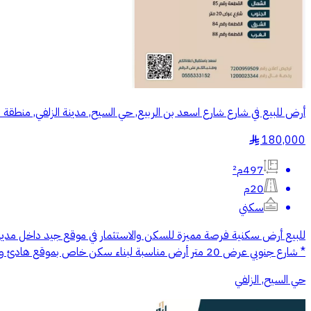
أرض للبيع في شارع شارع اسعد بن الربيع, حي السيح, مدينة الزلفي, منطقة 
180,000
§
497م²
20م
سكني
* شارع جنوبي عرض 20 متر أرض مناسبة لبناء سكن خاص بموقع هادئ وقريب من الخدمات. مكتب بندر العقارية بخدمتكم دائمًا
حي السيح, الزلفي