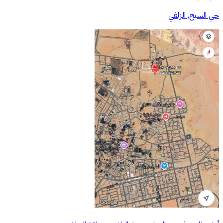
حي السيح, الزلفي