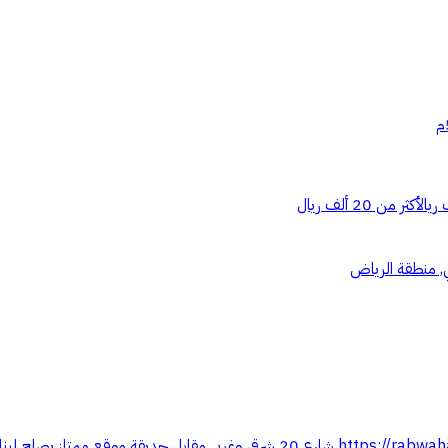
أكثر من 20 ألف ريال
ي, منطقة الرياض
فرصة مميزة للبيع نصف أرض بحي عريعره https://rabwahalkhair.work/property/80 