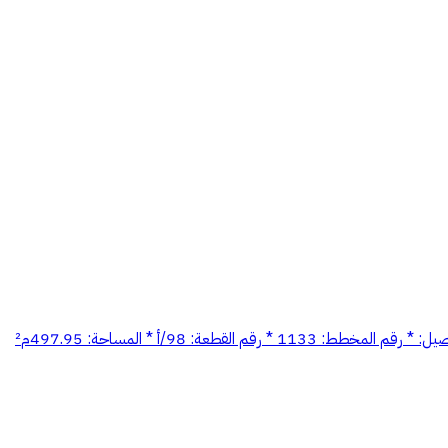
للبيع أرض سكنية فرصة مميزة للسكن والاستثمار في موقع جيد داخل مدينة الزلفي، وواجهة جنوبية مميزة. 📍 المدينة: الزلفي 📍 الحي: حي السيح التفاصيل: * رقم المخطط: 1133 * رقم القطعة: 98/أ * المساحة: 497.95م²