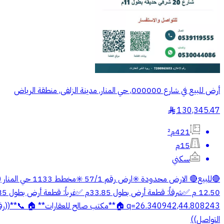
أرض للبيع في شارع 000000, حي المنار, مدينة الزلفى, منطقة الرياض
130,345.47
§
421م²
15م
سكني
التواصل))