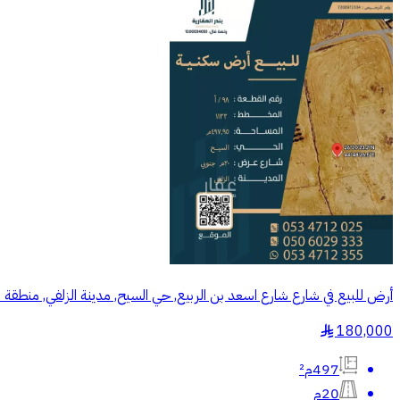
أرض للبيع في شارع شارع اسعد بن الربيع, حي السيح, مدينة الزلفي, منطقة 
180,000
§
497م²
20م