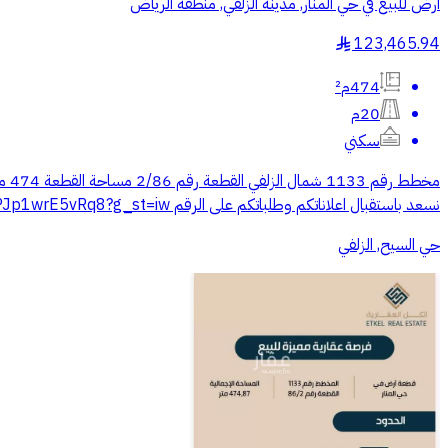
أرض للبيع في حي المنار, مدينة الزلفي, منطقة الرياض
123,465.94
§
474م²
20م
سكني
نسعد باستقبال اعلاناتكم وطلباتكم على الرقم https://maps.app.goo.gl/nSWewPJp1wrE5vRq8?g_st=iw
حي السيح, الزلفي