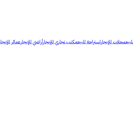
لبيع
محلات للإيجار
استراحة للبيع
مكتب تجاري للإيجار
أراضي للإيجار
عمائر للإيجار