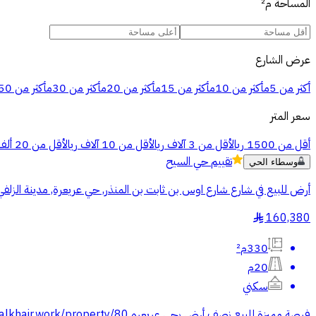
المساحة
م²
عرض الشارع
أكثر من 5م
أكثر من 10م
أكثر من 15م
أكثر من 20م
أكثر من 30م
أكثر من 50م
سعر المتر
أقل من 1500 ريال
أقل من 3 آلاف ريال
أقل من 10 آلاف ريال
أقل من 20 ألف ريال
تقييم
حي السيح
وسطاء الحي
أرض للبيع في شارع شارع اوس بن ثابت بن المنذر, حي عريعرة, مدينة الزلف
160,380
§
330م²
20م
سكني