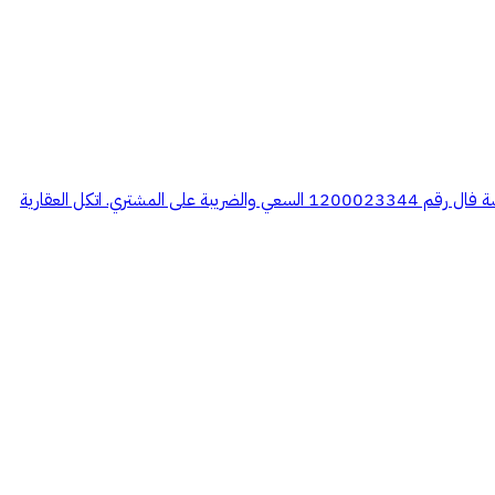
مخطط رقم 1133 شمال الزلفي القطعة رقم 2/86 مساحة القطعة 474 متر شارع جنوبي 20 متر على السوم . ترخيص اعلان رقم 7200959509 رخصة فال رقم 1200023344 السعي والضريبة على المشتري. اتكل العقارية