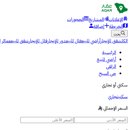
الإعلانات
المشاريع
الحجوزات
الخريطة
إضافة
بحث
الكل
شقق للإيجار
أراضي للبيع
فلل للبيع
دور للإيجار
فلل للإيجار
شقق للبيع
عمائر ل
الرئيسية
أراضي للبيع
الزلفي
حي السيح
سكني أو تجاري
سكني
تجاري
السعر الإجمالي
§