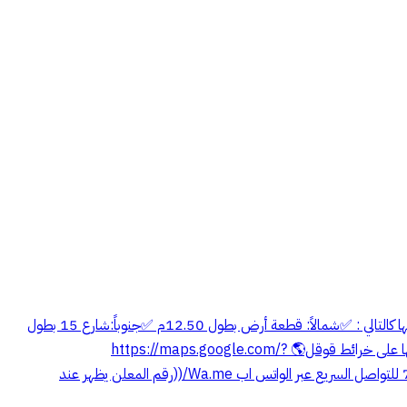
🔴للبيع🔴 الارض محدودة ✳️ارض رقم 57/1 ✳️مخطط 1133 حي المنار ( المنح الجديد شمال حي عريعره) 👍🏻شارع 15 جنوبي ✳️حدود الارض واطوالها كالتالي : ✅شمالاً: قطعة أرض بطول 12.50م ✅جنوباً:شارع 15 بطول
12.50 م ✅شرقاً: قطعة أرض بطول 33.85م ✅غرباً: قطعة أرض بطول 33.85م ✳️المساحة: 83 .421م² ❇️الضريبه والسعي على المشتري❇️ 🌏موقعها على خرائط قوقل🌎 https://maps.google.com/?
q=26.340942,44.808243 🏠**مكتب صالح للعقارات** 🏠 📞**((رقم المعلن يظهر عند التواصل)) ** 📞 ✳️ترخيص اعلاني رقم : 7200286757 للتواصل السريع عبر الواتس اب Wa.me/((رقم المعلن يظهر عند