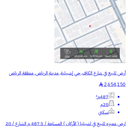
أرض للبيع في شارع الكاف, حي إشبيلية, مدينة الرياض, منطقة الرياض
2,654,150
§
487م²
20م
سكني
ارض مميزه للبيع في اشبيليا ( الأركان ) المساحة / 487.5 م الشارع / 20