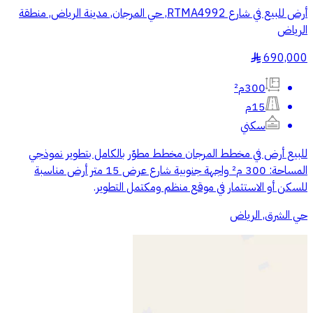
أرض للبيع في شارع RTMA4992, حي المرجان, مدينة الرياض, منطقة
الرياض
690,000
§
300م²
15م
سكني
للبيع أرض في مخطط المرجان مخطط مطوّر بالكامل بتطوير نموذجي
المساحة: 300 م² واجهة جنوبية شارع عرض 15 متر أرض مناسبة
للسكن أو الاستثمار في موقع منظم ومكتمل التطوير.
حي الشرق, الرياض