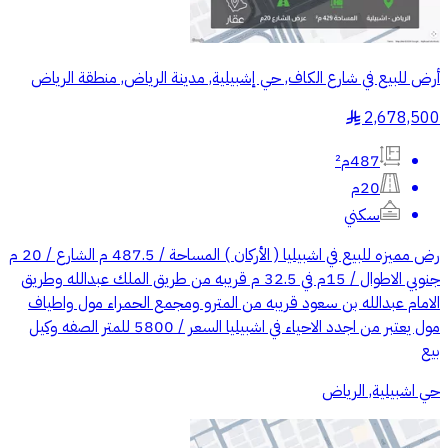
أرض للبيع في شارع الكاف, حي إشبيلية, مدينة الرياض, منطقة الرياض
2,678,500
§
487م²
20م
سكني
رض مميزه للبيع في اشبيليا ( الأركان ) المساحة / 487.5 م الشارع / 20 م
جنوبي الاطوال / 15م في 32.5 م قريبه من طريق الملك عبدالله وطريق
الامام عبدالله بن سعود قريبه من المترو ومجمع الحمراء مول واطياف
مول يعتبر من اجدد الاحياء في اشبيليا السعر / 5800 للمتر الصفه وكيل
بيع
حي اشبيلية, الرياض