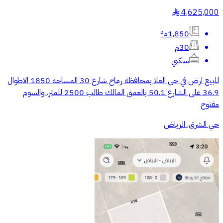
4,625,000
§
1,850م²
30م
سكني
للبيع ارض في حي العلا بمحافظة رماح شارع 30 المساحة 1850 الاطوال
36.9 على الشارع 50.1 بالعمق المالك طالب 2500 للمتر. والسوم
مفتوح
حي الشرق, الرياض