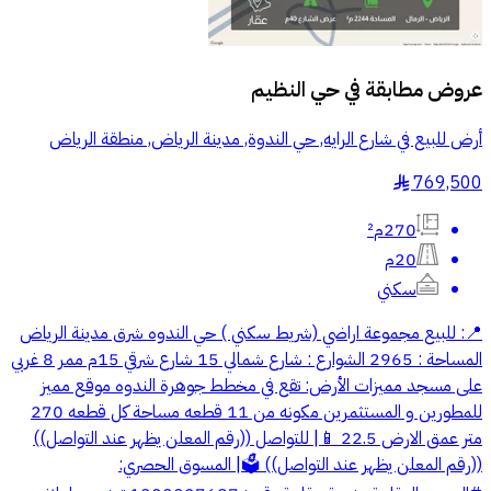
عروض مطابقة في
حي النظيم
أرض للبيع في شارع الرايه, حي الندوة, مدينة الرياض, منطقة الرياض
769,500
§
270م²
20م
سكني
📍: للبيع مجموعة اراضي (شريط سكني ) حي الندوه شرق مدينة الرياض
المساحة : 2965 الشوارع : شارع شمالي 15 شارع شرقي 15م ممر 8 غربي
على مسجد مميزات الأرض: تقع في مخطط جوهرة الندوه موقع مميز
للمطورين و المستثمرين مكونه من 11 قطعه مساحة كل قطعه 270
متر عمق الارض 22.5 📱| للتواصل ((رقم المعلن يظهر عند التواصل))
((رقم المعلن يظهر عند التواصل)) 🗳| المسوق الحصري: