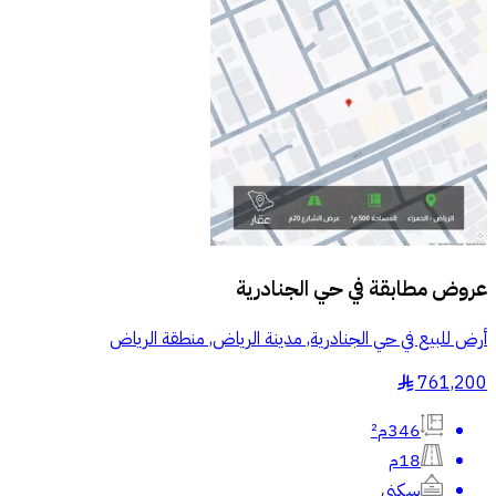
عروض مطابقة في
حي الجنادرية
أرض للبيع في حي الجنادرية, مدينة الرياض, منطقة الرياض
761,200
§
346م²
18م
سكني