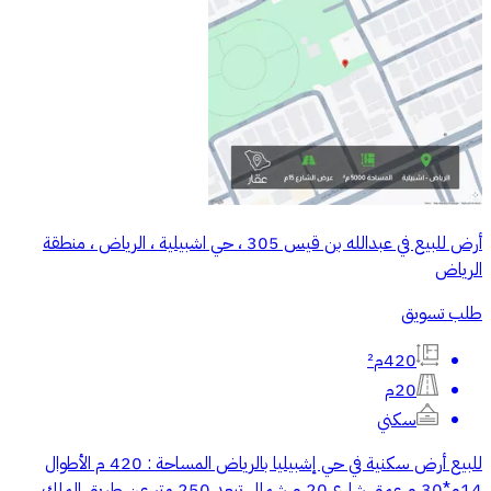
أرض للبيع في عبدالله بن قيس 305 ، حي اشبيلية ، الرياض ، منطقة
الرياض
طلب تسويق
420م²
20م
سكني
للبيع أرض سكنية في حي إشبيليا بالرياض المساحة : 420 م الأطوال
14م*30 م عمق شارع 20 م شمالي تبعد 250 متر عن طريق الملك