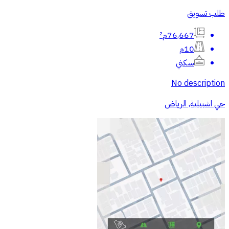
طلب تسويق
76,667م²
10م
سكني
No description
حي اشبيلية, الرياض