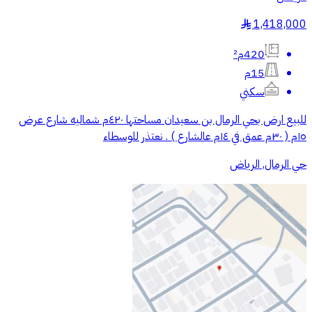
1,418,000
§
420م²
15م
سكني
للبيع ارض بحي الرمال بن سعيدان مساحتها ٤٢٠م شماليه شارع عرض
١٥م ( ٣٠م عمق في ١٤م عالشارع ) . نعتذر للوسطاء
حي الرمال, الرياض