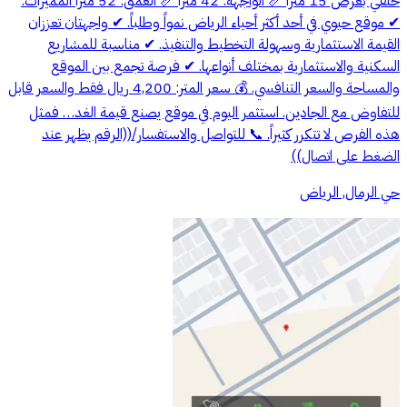
خلفي بعرض 15 متراً 📏 الواجهة: 42 متراً 📏 العمق: 52 متراً المميزات:
✔ موقع حيوي في أحد أكثر أحياء الرياض نمواً وطلباً. ✔ واجهتان تعززان
القيمة الاستثمارية وسهولة التخطيط والتنفيذ. ✔ مناسبة للمشاريع
السكنية والاستثمارية بمختلف أنواعها. ✔ فرصة تجمع بين الموقع
والمساحة والسعر التنافسي. 💰 سعر المتر: 4,200 ريال فقط والسعر قابل
للتفاوض مع الجادين. استثمر اليوم في موقع يصنع قيمة الغد… فمثل
هذه الفرص لا تتكرر كثيراً. 📞 للتواصل والاستفسار/((الرقم يظهر عند
الضغط على اتصال))
حي الرمال, الرياض