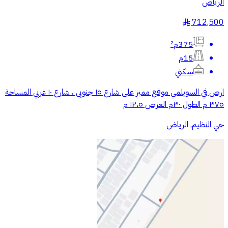
الرياض
712,500
§
375م²
15م
سكني
ارض في السويلمي موقع مميز على شارع ١٥ جنوبي ، شارع ١٠ غربي المساحة
٣٧٥ م الطول ٣٠م العرض ١٢،٥ م
حي النظيم, الرياض