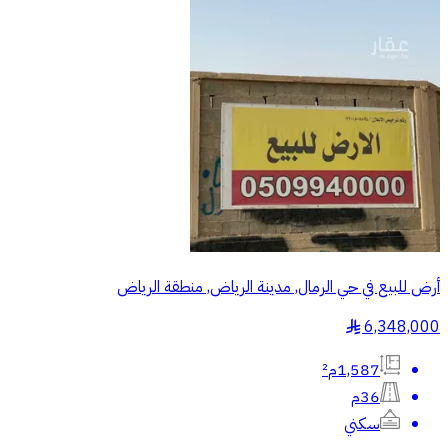
أرض للبيع في حي الرمال, مدينة الرياض, منطقة الرياض
6,348,000
§
1,587م²
36م
سكني