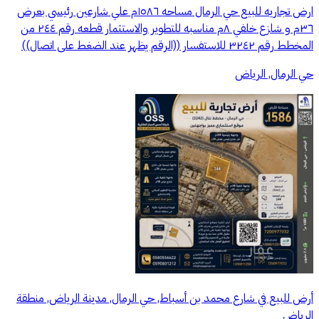
ارض تجاريه للبيع حي الرمال مساحه ١٥٨٦م علي شارعين رئيسي بعرض
٣٦م و شازع خلفي ٨م مناسبه للتطوير والاستثمار قطعه رقم ٢٤٤ من
المخطط رقم ٣٢٤٢ للاستفسار ((الرقم يظهر عند الضغط على اتصال))
حي الرمال, الرياض
أرض للبيع في شارع محمد بن أسباط, حي الرمال, مدينة الرياض, منطقة
الرياض