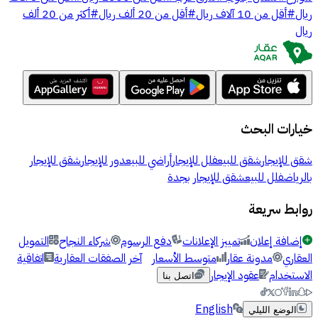
ريال
#
أقل من 10 آلاف ريال
#
أقل من 20 ألف ريال
#
أكثر من 20 ألف
ريال
خيارات البحث
شقق للإيجار
شقق للبيع
فلل للإيجار
أراضي للبيع
دور للإيجار
شقق للإيجار
بالرياض
فلل للبيع
شقق للإيجار بجدة
روابط سريعة
إضافة إعلان
تمييز الإعلانات
دفع الرسوم
شركاء النجاح
التمويل
العقاري
مدونة عقار
متوسط الأسعار
آخر الصفقات العقارية
اتفاقية
الاستخدام
عقود الإيجار
اتصل بنا
English
الوضع الليلي