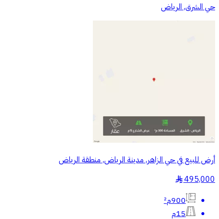
حي الشرق, الرياض
أرض للبيع في حي الزاهر, مدينة الرياض, منطقة الرياض
495,000
§
900م²
15م