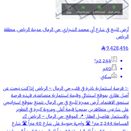
أرض للبيع في شارع أبي محمد الشيرازي, حي الرمال, مدينة الرياض, منطقة
الرياض
9,428,496
§
2,244م²
40م
سكني
✨ فرصة استثمارية نادرة في قلب حي الرمال – الرياض إذا كنت تبحث عن
أصل عقاري بموقع استثنائي وقيمة استثمارية متصاعدة، فهذه فرصة
تستحق الاهتمام. أرض مميزة للبيع في حي الرمال، تتمتع بموقع استراتيجي
على شارعين متظاهرين يمنحها قيمة أعلى ومرونة كبيرة في التطوير
والاستثمار. تفاصيل العقار: 📍 الموقع: حي الرمال – الرياض 📐
المساحة:2,244 متر² 🛣️ واجهة جنوبية على شارع 40 متراً 🛣️ شارع