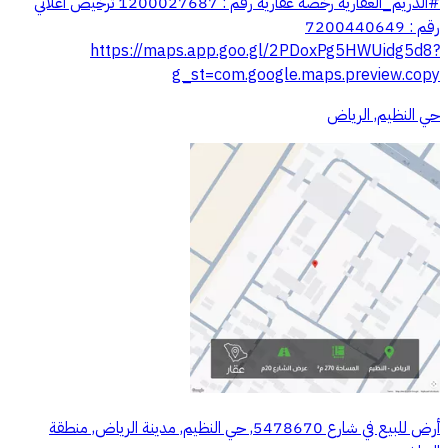
‫#الدريم_العقارية‬⁩ رخصة عقارية رقم : 1200027687 ترخيص اعلاني
رقم : 7200440649
‏https://maps.app.goo.gl/2PDoxPg5HWUidg5d8?
g_st=com.google.maps.preview.copy
حي النظيم, الرياض
أرض للبيع في شارع 5478670, حي النظيم, مدينة الرياض, منطقة