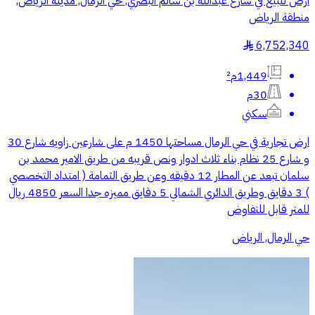
أرض للبيع في شارع عبدالله بن سالم البصري, حي الرمال, مدينة الرياض,
منطقة الرياض
6,752,340
§
1,449م²
30م
سكني
ارض تجارية في حي الرمال مساحتها 1450 م على شارعين زاويه شارع 30
و شارع 25 نظام بناء ثلاث ادوار ونص قريبه من طريق الامير محمد بن
سلمان تبعد عن المطار 12 دقيقه وعن طريق الثمامة ( امتداد التخصصي
) 3 دقايق وطريق الدائري الشمالي 5 دقايق مميزه جدا السعر 4850 ريال
للمتر قابل للتفاوض
حي الرمال, الرياض