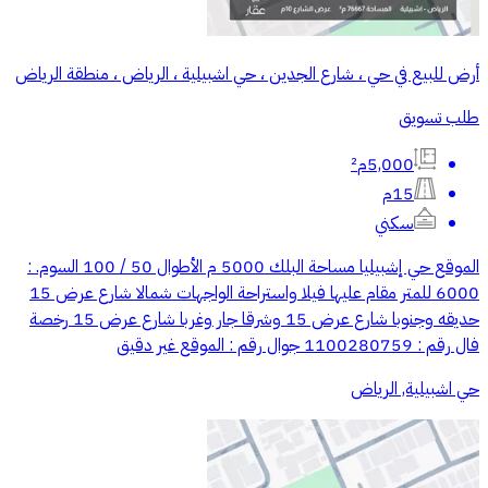
أرض للبيع في حي ، شارع الجدين ، حي اشبيلية ، الرياض ، منطقة الرياض
طلب تسويق
5,000م²
15م
سكني
الموقع حي إشبيليا مساحة البلك 5000 م الأطوال 50 / 100 السوم. :
6000 للمتر مقام عليها فيلا واستراحة الواجهات شمالا شارع عرض 15
حديقه وجنوبا شارع عرض 15 وشرقا جار وغربا شارع عرض 15 رخصة
فال رقم : 1100280759 جوال رقم : الموقع غير دقيق
حي اشبيلية, الرياض