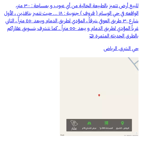
للبيع أرض تتميز بالطبيعة الخالية من أي عيوب و بمساحة : ٣٠٠ متر،
الواقعه في حي الوسام ( قروف ) جنوبية : ١٨ … حيث تتميز بنافذين ، الأول
شارع ٣٠ طريق العوفي شرقاً ، المؤدي لطريق الدمام ويبعد ٤٥٠ متراً ، الثاني
غرباً المؤدي لطريق الدمام و يبعد ٥٥٠ متراً .. كما نتشرف بتسويق عقاراكم
بالطرق الحديثه المثمرة 🤝
حي الشرق, الرياض