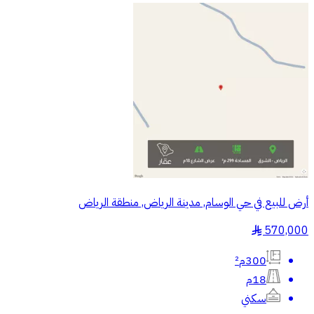
أرض للبيع في حي الوسام, مدينة الرياض, منطقة الرياض
570,000
§
300م²
18م
سكني