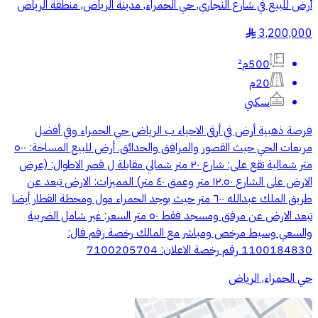
أرض للبيع في شارع النجاري, حي الحمراء, مدينة الرياض, منطقة الرياض
3,200,000
§
500م²
20م
سكني
فرصة ذهبية أرض في أرقى الاحياء ب الرياض حي الحمراء وفي أفضل
مربعات الحي حيث القصور والمرافق والحدائق. أرض للبيع المساحة: ٥٠٠
متر شمالية تقع على: شارع ٢٠ متر شمالي مقابلة ل قصر الاطوال: (عرض
الارض على الشارع ١٢.٥٠ متر وعمق ٤٠ متر) المميزات: الارض تبعد عن
طريق الملك عبدالله ٦٠٠ متر حيث يوجد الحمراء مول ومحطة القطار أيضا
تبعد الارض عن مرفق ومسجد فقط ٥٠ متر السعر: غير شامل الضريبة
والسعي وسيط مرخص ومباشر مع المالك رخصة رقم فال:
1100184830 رقم رخصة الاعلان: 7100205704
حي الحمراء, الرياض