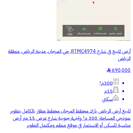
أرض للبيع في شارع RTMC4974, حي المرجان, مدينة الرياض, منطقة
الرياض
690,000
§
300م²
15م
سكني
للبيع أرض الرياض بارك مخطط المرجان مخطط مطوّر بالكامل بتطوير
نموذجي المساحة: 300 م² واجهة جنوبية شارع عرض 15 متر أرض
مناسبة للسكن أو الاستثمار في موقع منظم ومكتمل التطوير