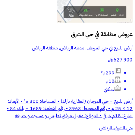
عروض مطابقة في
حي الشرق
أرض للبيع في حي المرجان, مدينة الرياض, منطقة الرياض
627,900
§
299م²
18م
سكني
أرض للبيع – حي المرجان (العقارية بارك) • المساحة: 300 م² • الأبعاد:
12 × 25 م • رقم المخطط: 3963 • رقم القطعة: 1689 – بلك 84 •
شارع: 18م شرقي • الموقع: مقابل مرفق تعليمي و مسجد و حديقة
حي الشرق, الرياض