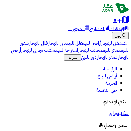
الإعلانات
المشاريع
الحجوزات
بحث
الكل
شقق للإيجار
أراضي للبيع
فلل للبيع
دور للإيجار
فلل للإيجار
شقق
للبيع
عمائر للبيع
محلات للإيجار
استراحة للبيع
مكتب تجاري للإيجار
أراضي
للإيجار
عمائر للإيجار
دور للبيع
المزيد
الرئيسية
أراضي للبيع
الخرمة
حي الدغمية
سكني أو تجاري
سكني
تجاري
السعر الإجمالي
§