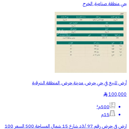
حي منطقة صناعية, الخرج
أرض للبيع في حي حرض, مدينة حرض, المنطقة الشرقية
100,000
§
500م²
15م
ارض في حرض رقم 97 /3د شارع 15 شمال المساحة 500 السعر 100