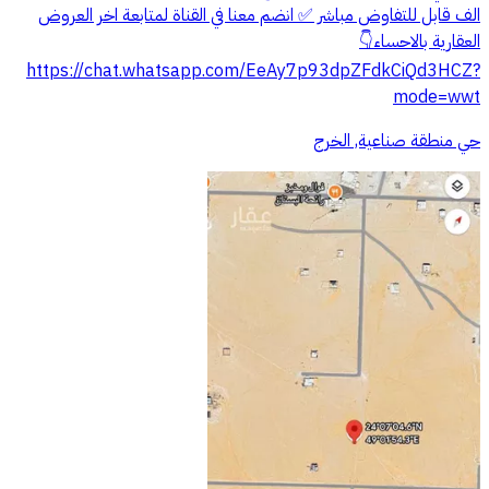
الف قابل للتفاوض مباشر ✅ انضم معنا في القناة لمتابعة اخر العروض
العقارية بالاحساء👇
https://chat.whatsapp.com/EeAy7p93dpZFdkCiQd3HCZ?
mode=wwt
حي منطقة صناعية, الخرج