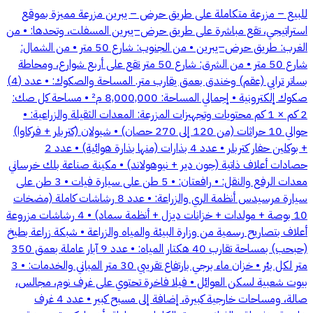
للبيع – مزرعة متكاملة على طريق حرض – يبرين مزرعة مميزة بموقع
استراتيجي، تقع مباشرة على طريق حرض–يبرين المسفلت، وتحدها: • من
الغرب: طريق حرض–يبرين • من الجنوب: شارع 50 متر • من الشمال:
شارع 50 متر • من الشرق: شارع 50 متر تقع على أربع شوارع، ومحاطة
بساتر ترابي (عقم) وخندق بعمق يقارب متر. المساحة والصكوك: • عدد (4)
صكوك إلكترونية • إجمالي المساحة: 8,000,000 م² • مساحة كل صك:
2 كم × 1 كم محتويات وتجهيزات المزرعة: المعدات الثقيلة والزراعية: •
حوالي 10 حراثات (من 120 إلى 270 حصان) • شيولان (كتربلر + فركاوا)
+ بوكلين حفار كتربلر • عدد 4 بذارات (منها بذارة هوائية) • عدد 2
حصادات أعلاف ذاتية (جون دير + نيوهولاند) • مكينة صناعة بلك خرساني
معدات الرفع والنقل: • رافعتان: • 5 طن على سيارة فيات • 3 طن على
سيارة مرسيدس أنظمة الري والزراعة: • عدد 8 رشاشات كاملة (مضخات
10 بوصة + مولدات + خزانات ديزل + أنظمة سماد) • 4 رشاشات مزروعة
أعلاف بتصاريح رسمية من وزارة البيئة والمياه والزراعة • شبكة زراعة بطيخ
(حبحب) بمساحة تقارب 40 هكتار المياه: • عدد 9 آبار عاملة بعمق 350
متر لكل بئر • خزان ماء برجي بارتفاع تقريبي 30 متر المباني والخدمات: • 3
بيوت شعبية لسكن العوائل • فيلا فاخرة تحتوي على غرف نوم، مجالس،
صالة، ومساحات خارجية كبيرة، إضافة إلى مسبح كبير • عدد 4 غرف