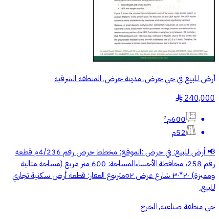
أرض للبيع في حي حرض, مدينة حرض, المنطقة الشرقية
240,000
§
600م²
52م
📢 أرض للبيع: في حرض :​الموقع: مخطط حرض رقم 4/236م قطعه
رقم 258، محافظة الأحساء​المساحة: 600 متر مربع (مساحة مثالية
ومميزة) ٢٠*٣٠ شارع عرض ٥٢متر​نوع العقار: قطعة أرض سكنية تجاري
للبيع.​
حي منطقة صناعية, الخرج