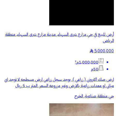
أرض للبيع في حي مزارع شرق السهباء, مدينة مزارع شرق السهباء, منطقة
الرياض
5,000,000
§
1,000,000م²
50م
ارض صك اكتروني ( زراعي ). يوجد سجل زراعي ارض مسطحه لا توجد اي
مباني او معدات زراعية بالارض وغير مزروعه السعر. المتر ب 5 ريال
حي منطقة صناعية, الخرج