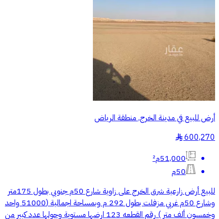
أرض للبيع في مدينة الخرج, منطقة الرياض
600,270
§
51,000م²
50م
للبيع أرض زارعية شرق الخرج على زاوية شارع 50م جنوبي بطول 175متر
وشارع 50م غربي مزفلت بطول 292 م وبمساحة اجمالية (51000 واحد
وخمسون ألف متر ) رقم القطعه 123 ارضها مستوية وحولها عدد كبير من