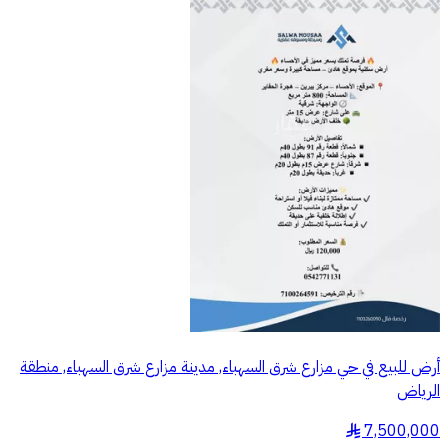
أرض للبيع في حي مزارع شرق السهباء, مدينة مزارع شرق السهباء, منطقة
الرياض
7,500,000
§