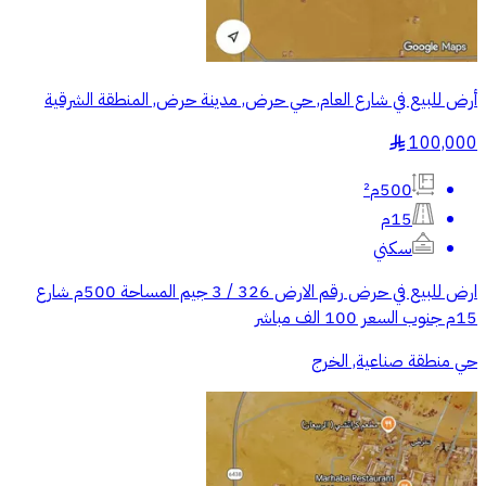
أرض للبيع في شارع العام, حي حرض, مدينة حرض, المنطقة الشرقية
100,000
§
500م²
15م
سكني
ارض للبيع في حرض رقم الارض 326 / 3 جيم المساحة 500م شارع
15م جنوب السعر 100 الف مباشر
حي منطقة صناعية, الخرج