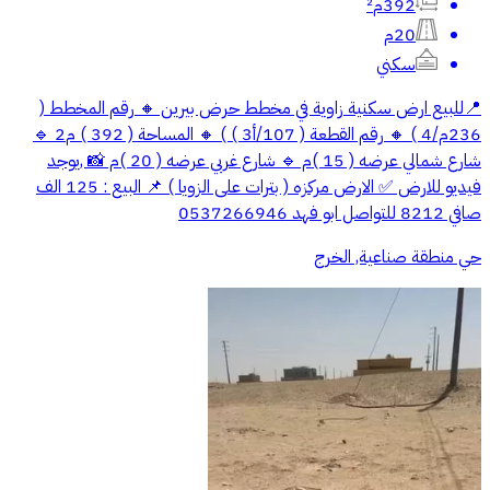
392م²
20م
سكني
📍للبيع ارض سكنية زاوية في مخطط حرض بيرين 🔸 رقم المخطط (
236م/4 ) 🔸 رقم القطعة ( 107/أ3 ) ) 🔸 المساحة ( 392 ) م2 🔹
شارع شمالي عرضه ( 15 )م 🔹 شارع غربي عرضه ( 20 )م 📸 ,يوجد
فيديو للارض ✅️ الارض مركزه ( بترات على الزويا ) 📌 البيع : 125 الف
صافي 8212 للتواصل ابو فهد ‭0537266946
حي منطقة صناعية, الخرج