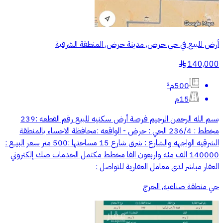
أرض للبيع في حي حرض, مدينة حرض, المنطقة الشرقية
140,000
§
500م²
15م
بسم الله الرحمن الرحيم فرصة أرض سكنيه للبيع رقم القطعه :239
مخطط : 236/4 الحي : حرض - الواقعه :محافظة الاحساء بالمنطقة
الشرقيه الواجهه والشارع : شرق شارع 15 مساحتها :500 متر سعر البيــع :
140000 الف مئه واربعون الفا مخطط مكتمل الخدمات صك إلكتروني
العقار مباشر لدى معامل العقارية للتواصل :
حي منطقة صناعية, الخرج