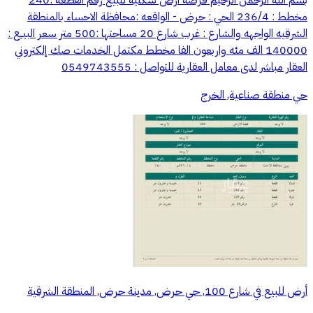
مخطط : 236/4 الحي : حرض - الواقعه :محافظة الاحساء بالمنطقة
الشرقيه الواجهه والشارع : غرب شارع 20 مساحتها :500 متر سعر البيــع :
140000 الف مئه واربعون الفا مخطط مكتمل الخدمات صك إلكتروني
العقار مباشر لدى معامل العقارية للتواصل : 0549743555
حي منطقة صناعية, الخرج
أرض للبيع في شارع 100, حي حرض, مدينة حرض, المنطقة الشرقية