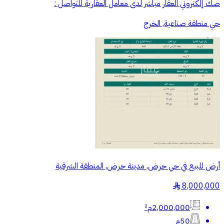
صك إلكتروني العقار مباشر لدى معامل العقارية للتواصل :
حي منطقة صناعية, الخرج
أرض للبيع في حي حرض, مدينة حرض, المنطقة الشرقية
8,000,000
§
2,000,000م²
50م