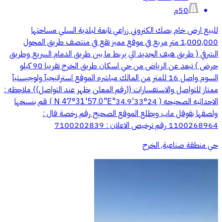
50م
للبيع ارض خام بصك الكتروني زراعي تابعة لبلدية السلي مساحتها
1,000,000 متر مربع في موقع مميز تقع في منتصف طريق المحول
الشرقي ( طريق هيف الجديد الي يربط ما بين طريق الدمام السريع وطريق
حرض ) تبعد عن الرياض من حي اسكان طريق الخرج تقريبا 90 كيلو
السوم واصل 16 للمتر من المالك مباشره الموقع استراتيجيآ ولوجيستيآ
ممتاز للتواصل والاستفسارات ((رقم المعلن يظهر عند التواصل)) ملاحظه :
الاحداثيه الصحيحه ( 24°33'34.9"N 47°31'57.0"E ) قم بنسخها
ولصقها بقوقل ماب ويطلع الموقع الصحيح رقم رخصة فال :
1100268964 رقم ترخيص الاعلان : 7100202839
حي منطقة صناعية, الخرج