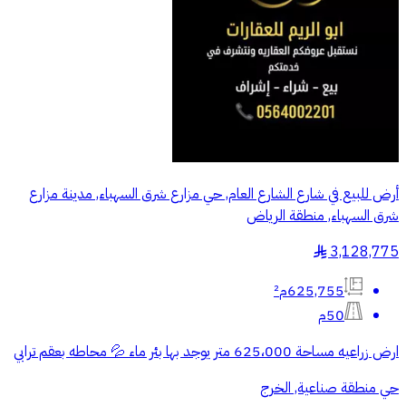
أرض للبيع في شارع الشارع العام, حي مزارع شرق السهباء, مدينة مزارع
شرق السهباء, منطقة الرياض
3,128,775
§
625,755م²
50م
ارض زراعيه مساحة 625،000 متر يوجد بها بئر ماء 💦 محاطه بعقم ترابي
حي منطقة صناعية, الخرج