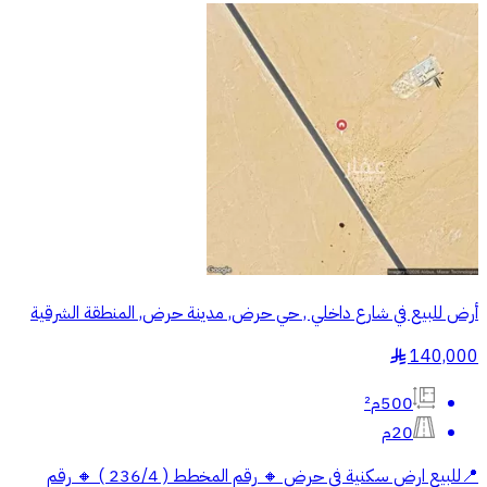
أرض للبيع في شارع داخلي , حي حرض, مدينة حرض, المنطقة الشرقية
140,000
§
500م²
20م
📍للبيع ارض سكنية في حرض 🔸 رقم المخطط ( 236/4 ) 🔸 رقم