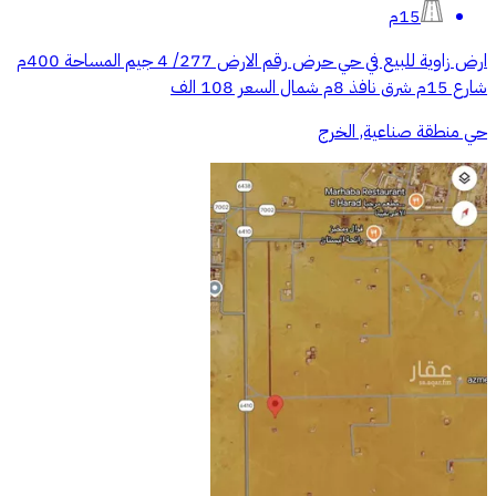
15م
ارض زاوية للبيع في حي حرض رقم الارض 277/ 4 جيم المساحة 400م
شارع 15م شرق نافذ 8م شمال السعر 108 الف
حي منطقة صناعية, الخرج