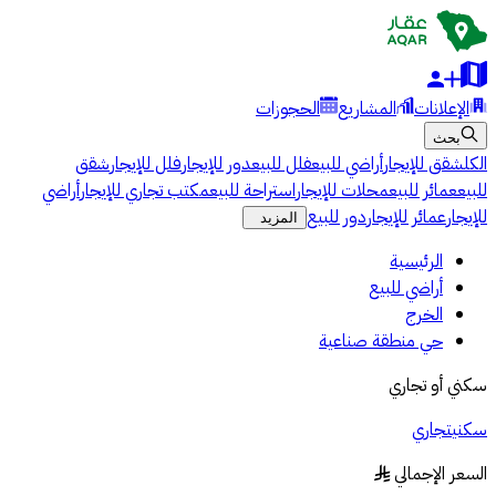
الإعلانات
المشاريع
الحجوزات
بحث
الكل
شقق للإيجار
أراضي للبيع
فلل للبيع
دور للإيجار
فلل للإيجار
شقق
للبيع
عمائر للبيع
محلات للإيجار
استراحة للبيع
مكتب تجاري للإيجار
أراضي
للإيجار
عمائر للإيجار
دور للبيع
المزيد
الرئيسية
أراضي للبيع
الخرج
حي منطقة صناعية
سكني أو تجاري
سكني
تجاري
السعر الإجمالي
§