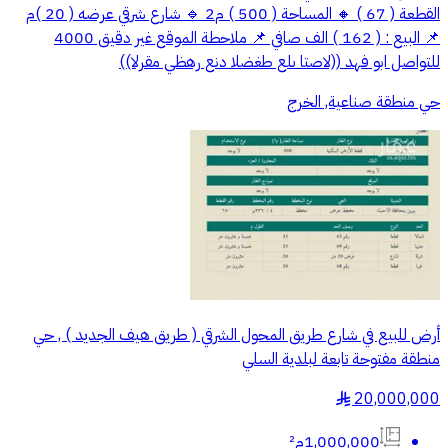
القطعة ( 67 ) 🔸 المساحة ( 500 ) م2 🔹 شارع شرقي عرضه ( 20 )م
📌 البيع : ( 162 ) الف صافي 📌 ملاحطة الموقع غير دقيق 4000
للتواصل ابو فهد ‭((الرقم يظهر عند الضغط على اتصال))
حي منطقة صناعية, الخرج
أرض للبيع في شارع طريق المحول الشرقي ( طريق هيف الجديد ) , حي
منطقة مفتوحة تابعة لبلدية السلي
20,000,000
§
1,000,000م²