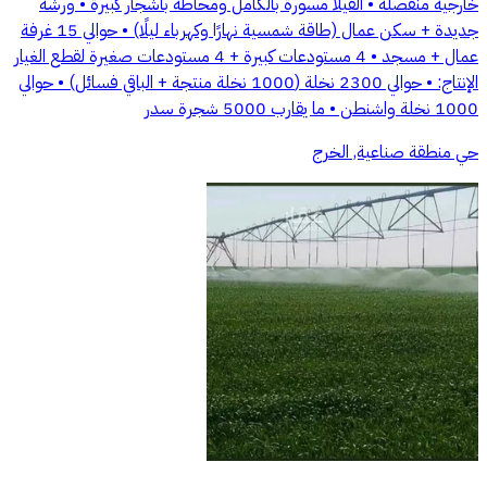
خارجية منفصلة • الفيلا مسورة بالكامل ومحاطة بأشجار كبيرة • ورشة
جديدة + سكن عمال (طاقة شمسية نهارًا وكهرباء ليلًا) • حوالي 15 غرفة
عمال + مسجد • 4 مستودعات كبيرة + 4 مستودعات صغيرة لقطع الغيار
الإنتاج: • حوالي 2300 نخلة (1000 نخلة منتجة + الباقي فسائل) • حوالي
1000 نخلة واشنطن • ما يقارب 5000 شجرة سدر
حي منطقة صناعية, الخرج