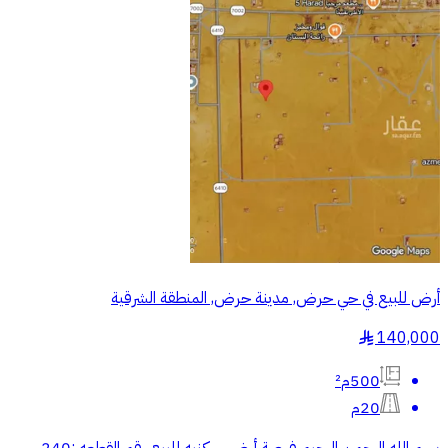
أرض للبيع في حي حرض, مدينة حرض, المنطقة الشرقية
140,000
§
500م²
20م
بسم الله الرحمن الرحيم فرصة أرض سكنيه للبيع رقم القطعه :240