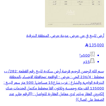
أرض للبيع في حي حرض, مدينة حرض, المنطقة الشرقية
135,000
§
500م²
15م
بسم الله الرحمن الرحيم فرصة أرض سكنيه للبيع رقم القطعه :282/ ب
مخطط : 236/4 الحي : حرض - الواقعه :محافظة الاحساء بالمنطقة
الشرقيه الواجهه والشارع : غرب شارع15 مساحتها :500 متر سعر البيــع :
135000 الف مئه وحمسه وثلاثون الفا مخطط مكتمل الخدمات صك
إلكتروني العقار مباشر لدى معامل العقارية للتواصل : ((الرقم يظهر عند
الضغط على اتصال))