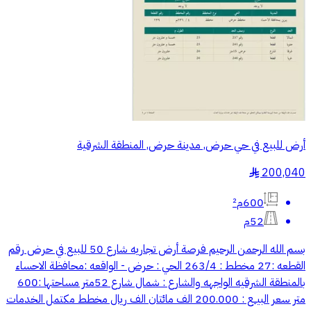
أرض للبيع في حي حرض, مدينة حرض, المنطقة الشرقية
200,040
§
600م²
52م
بسم الله الرحمن الرحيم فرصة أرض تجاريه شارع 50 للبيع في حرض رقم
القطعه :27 مخطط : 263/4 الحي : حرض - الواقعه :محافظة الاحساء
بالمنطقة الشرقيه الواجهه والشارع : شمال شارع 52متر مساحتها :600
متر سعر البيــع : 200.000 الف مائتان الف ريال مخطط مكتمل الخدمات