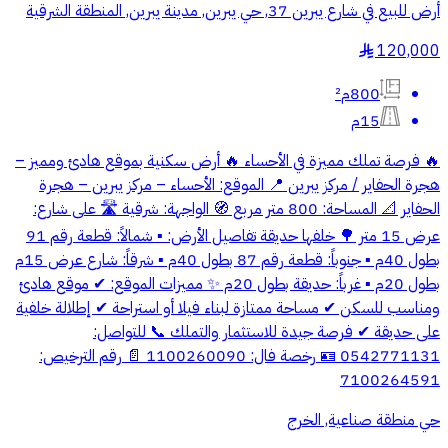
أرض للبيع في شارع يبرين 37, حي يبرين, مدينة يبرين, المنطقة الشرقية
120,000
§
800م²
15م
🔥 فرصة تملك مميزة في الأحساء 🔥 أرض سكنية بموقع هادئ ومميز –
هجرة الحفاير / مركز يبرين 📍 الموقع: الأحساء – مركز يبرين – هجرة
الحفاير 📐 المساحة: 800 متر مربع 🧭 الواجهة: شرقية 🛣 على شارع:
عرض 15 متر 🌳 خلفها حديقة تفاصيل الأرض: ▪️ شمالاً: قطعة رقم 91
بطول 40م ▪️ جنوباً: قطعة رقم 87 بطول 40م ▪️ شرقاً: شارع عرض 15م
بطول 20م ▪️ غرباً: حديقة بطول 20م ✨ مميزات الموقع: ✔ موقع هادئ
ومناسب للسكن ✔ مساحة ممتازة لبناء فيلا أو استراحة ✔ إطلالة خلفية
على حديقة ✔ فرصة جيدة للاستثمار والتملك 📞 للتواصل:
0542771131 🪪 رخصة فال: 1100260090 📄 رقم الترخيص:
7100264591
حي منطقة صناعية, الخرج