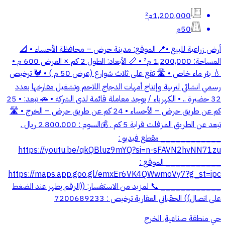
1,200,000م²
50م
أرض زراعية للبيع •📍 الموقع: مدينة حرض – محافظة الأحساء • 📐
المساحة: 1,200,000 م² • 📏 الأبعاد: الطول 2 كم × العرض 600 م •
💧 بئر ماء خاص • 🛣 تقع على ثلاث شوارع (عرض 50 م ) • 🐓 ترخيص
رسمي انشائي لتربية وإنتاج أمهات الدجاج اللاحم وتشغيل مفارخها بعدد
32 حضيرة .. • الكهرباء / يوجد معاملة قائمة لدى الشركة • 🚗 تبعد: • 25
كم عن طريق حرض – الأحساء • 24 كم عن طريق حرض – الخرج • 🛣
تبعد عن الطريق المزفلت قرابة 5 كم . 💰السوم : 2.800.000 ريال .
____________ مقطع فيديو :
https://youtu.be/qkQBluz9mYQ?si=n-sFAVN2hvNN71zu
___________ الموقع :
https://maps.app.goo.gl/emxEr6VK4QWwmoVy7?g_st=ipc
____________ 📞 لمزيد من الاستفسار: ((الرقم يظهر عند الضغط
على اتصال)) الحقباني العقارية ترخيص : 7200689233
حي منطقة صناعية, الخرج