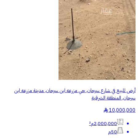
أرض للبيع في شارع سرحان, حي مزرعه ابن سرحان, مدينة مزرعه ابن
سرحان, المنطقة الشرقية
10,000,000
§
2,000,000م²
50م