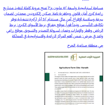
ﻣﺴﺎﺣﺔ اﺳﺘﺮاﺗﻴﺠﻴﺔ واﺳﻌﺔ )4 ﻣﻠﻴﻮن م²( ﺗﻤﻨﺢ ﻣﺮوﻧﺔ ﻛﺎﻣﻠﺔ ﻟﺘﻨﻔﻴﺬ ﻣﺸﺎرﻳﻊ
زراﻋﻴﺔ ﻛﺒﺮى أﻣﺎن ﻗﺎﻧﻮﻧﻲ وﺟﺎﻫﺰﻳﺔ ﺗﺎﻣﺔ: ﺻﻜﻴﻦ إﻟﻜﺘﺮوﻧﻴﻴﻦ ﻣﺤﺪﺛﻴﻦ ﻟﻀﻤﺎن
ﺳﺮﻋﺔ وﺳﻼﺳﺔ اﻹﻓﺮاغ. أﻣﻦ ﻣﺎﺋﻲ ﻣﺴﺘﺪام )5 آﺑﺎر (رﻛﻴﺰة ﺗﺸﻐﻴﻠﻴﺔ ﺗﻮﻓﺮ
ﺗﻜﺎﻟﻴﻒ اﻟﺘﺄﺳﻴﺲ وﺗﺒﺪأ ﻓﻮراً. ﻣﻮﻗﻊ ﺟﻐﺮاﻓﻲ ﻳﺮﺑﻂ اﻷﺳﻮاق اﻟﻜﺒﺮى: ﻳﺮﺑﻂ
اﻟﺮﻳﺎض وﻗﻄﺮ واﻹﻣﺎرات وﻋﻤﺎن ﻟﺴﻬﻮﻟﺔ اﻟﺘﺼﺪﻳﺮ واﻟﺘﺴﻮﻳﻖ. ﻣﻮﻗﻊ زراﻋﻲ
واﻋﺪ ﻓﻲ ﺣﺮض: ﺿﻤﻦ أﻫﻢ اﻟﻤﺮاﻛﺰ اﻟﺰراﻋﻴﺔ واﻻﺳﺘﺮاﺗﻴﺠﻴﺔ ﻓﻲ اﻟﻤﻤلكة
حي منطقة صناعية, الخرج