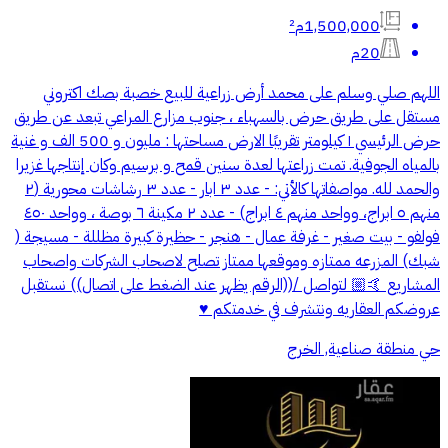
1,500,000م²
20م
اللهم صلي وسلم على محمد أرض زراعية للبيع خصبة بصك اكتروني
مستقل على طريق حرض بالسهباء ، جنوب مزارع المراعي تبعد عن طريق
حرض الرئيسي ١ كيلومتر تقريبًا الارض مساحتها : مليون و 500 الف و غنية
بالمياه الجوفية. تمت زراعتها لعدة سنين قمح و برسيم وكان إنتاجها غزيرا
والحمد لله. مواصفاتها كالأتي: - عدد ٣ ابار - عدد ٣ رشاشات محورية (٢
منهم ٥ ابراج، وواحد منهم ٤ ابراج) - عدد ٢ مكينة ٦ بوصة ، وواحد ٤٥٠
فولفو - بيت صغير - غرفة عمال - هنجر - حظيرة كبيرة مظللة - مسيجة (
شبك) المزرعه ممتازه وموقعها ممتاز تصلح لاصحاب الشركات واصحاب
المشاريع 🤙🏼 لتواصل /((الرقم يظهر عند الضغط على اتصال)) نستقبل
عروضكم العقاريه ونتشرف في خدمتكم ♥️
حي منطقة صناعية, الخرج