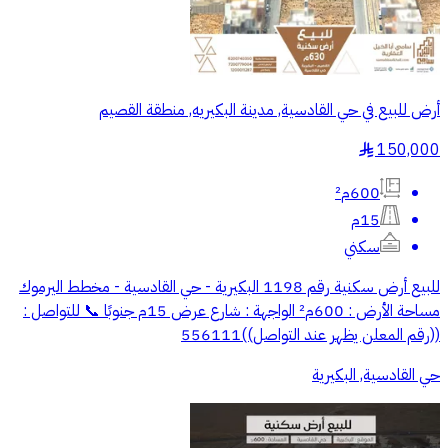
أرض للبيع في حي القادسية, مدينة البكيريه, منطقة القصيم
150,000
§
600م²
15م
سكني
للبيع أرض سكنية رقم 1198 البكيرية - حي القادسية - مخطط اليرموك
مساحة الأرض : 600م² الواجهة : شارع عرض 15م جنوبًا 📞 للتواصل :
((رقم المعلن يظهر عند التواصل))556111
حي القادسية, البكيرية