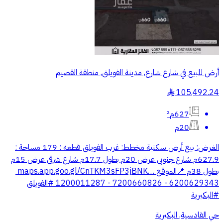
أرض للبيع في شارع شارع, مدينة الفويلق, منطقة القصيم
105,492.24
§
627م²
20م
الغرض: بيع أرض سكنية ‏مخطط: غرب الفويلق ‏قطعه : 179 ‏مساحة :
627.9م ‏شارع جنوبي عرض 20م بطول 17.7م ‏شارع شرقي عرض 15م
بطول 38م ‏📍الموقع ‏⁦‪maps.app.goo.gl/CnTKM3sFP3jBNK…‬⁩ ‏
حي القادسية, البكيرية