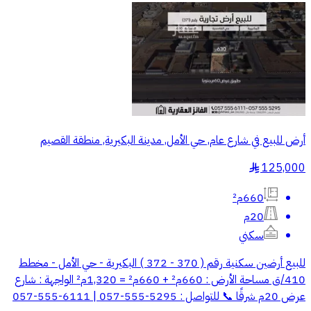
أرض للبيع في شارع عام, حي الأمل, مدينة البكيرية, منطقة القصيم
125,000
§
660م²
20م
سكني
للبيع أرضين سكنية رقم ( 370 - 372 ) البكيرية - حي الأمل - مخطط
410/ق مساحة الأرض : 660م² + 660م² = 1,320م² الواجهة : شارع
عرض 20م شرقًا 📞 للتواصل : 5295-555-057 | 6111-555-057