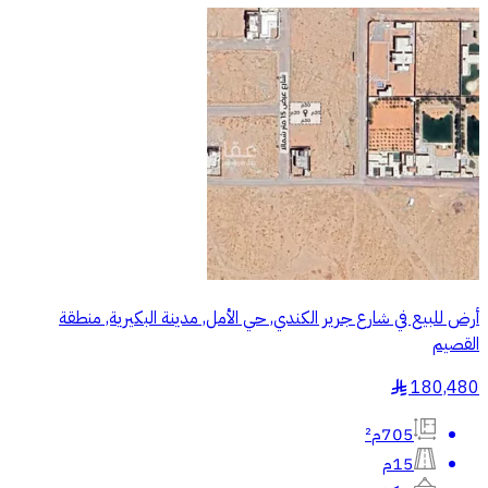
أرض للبيع في شارع جرير الكندي, حي الأمل, مدينة البكيرية, منطقة
القصيم
180,480
§
705م²
15م