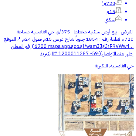
720م²
15م
سكني
الغرض : بيع أرض سكنية ‏مخطط : 375/ق حي القادسية ‏مساحة :
720م ‏قطعة رقم : 1854 ‏جنوباً شارع عرض 15م بطول 24م ‏📍الموقع
‏⁦‪maps.app.goo.gl/wamJJgJtR9VWw4…‬⁩ ‏6200((رقم المعلن
يظهر عند التواصل))59- 1200011287 ‏⁧‫#البكيرية‬⁩
حي القادسية, البكيرية