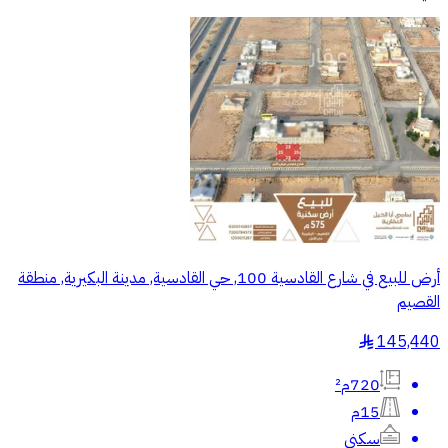
أرض للبيع في شارع القادسية 100, حي القادسية, مدينة البكيرية, منطقة
القصيم
145,440
§
720م²
15م
سكني