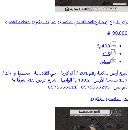
أرض للبيع في شارع الفطانة, حي القادسية, مدينة البكيرية, منطقة القصيم
98,000
§
400م²
15م
سكني
للبيع أرض سكنية رقم 201 / أ البكيرية - حي القادسية - مخطط ق / ك /
137 مساحة الأرض : 400.2م² الواجهة : شارع عرض 15م شرقًا 📞
للتواصل : 0575555295 - 0575556111
حي القادسية, البكيرية