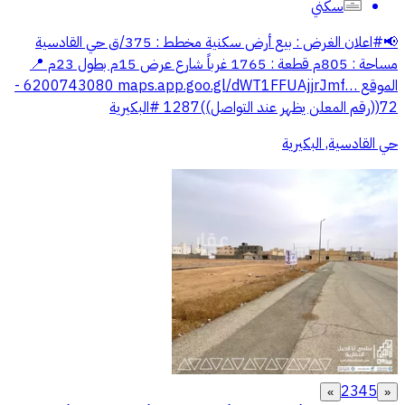
سكني
📢⁧‫#اعلان‬⁩ ‏الغرض : بيع أرض سكنية ‏مخطط : 375/ق حي القادسية
‏مساحة : 805م ‏قطعة : 1765 ‏غرباً شارع عرض 15م بطول 23م ‏📍
الموقع ‏⁦‪maps.app.goo.gl/dWT1FFUAjjrJmf…‬⁩ ‏6200743080 -
72((رقم المعلن يظهر عند التواصل))1287 ‏⁧‫#البكيرية‬⁩
حي القادسية, البكيرية
2
3
4
5
»
«