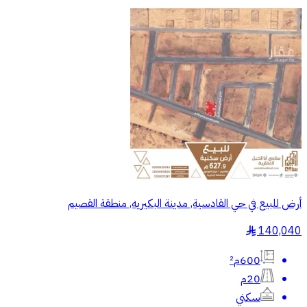
أرض للبيع في حي القادسية, مدينة البكيريه, منطقة القصيم
140,040
§
600م²
20م
سكني