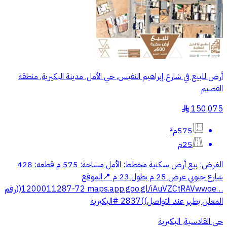
أرض للبيع في شارع إبراهيم النفيس, حي الأمل, مدينة البكيرية, منطقة
القصيم
150,075
§
575م²
25م
الغرض: بيع أرض سكنية ‏مخطط: الأمل ‏مساحة: 575 م ‏قطعه: 428
‏شارع جنوبي عرض 25 م بطول 23 م ‏📍الموقع
‏⁦‪maps.app.goo.gl/iAuVZCtRAVwwoe…‬⁩ ‏1200011287-72((رقم
المعلن يظهر عند التواصل))2837 ‏⁧‫#البكيرية‬⁩
حي القادسية, البكيرية