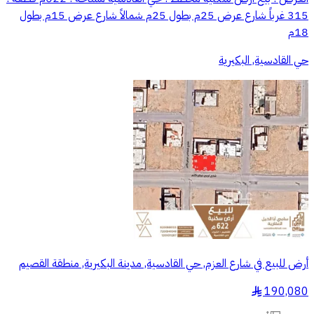
315 ‏غرباً شارع عرض 25م بطول 25م ‏شمالاً شارع عرض 15م بطول
18م
حي القادسية, البكيرية
أرض للبيع في شارع العزم, حي القادسية, مدينة البكيرية, منطقة القصيم
190,080
§