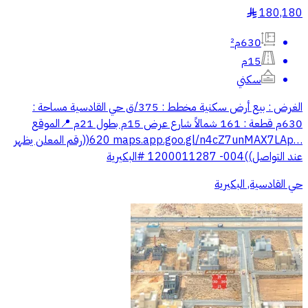
180,180
§
630م²
15م
سكني
الغرض : بيع أرض سكنية ‏مخطط : 375/ق حي القادسية ‏مساحة :
630م ‏قطعة : 161 ‏شمالاً شارع عرض 15م بطول 21م ‏📍الموقع
‏⁦‪maps.app.goo.gl/n4cZ7unMAX7LAp…‬⁩ ‏620((رقم المعلن يظهر
عند التواصل))004- 1200011287 ‏⁧‫#البكيرية‬⁩
حي القادسية, البكيرية