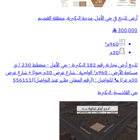
أرض للبيع في حي الأمل, مدينة البكيرية, منطقة القصيم
300,000
§
960م²
30م
للبيع أرض تجارية رقم 182 البكيرية - حي الأمل - مخطط 230 / ق
مساحة الأرض : 960م² الواجهة : شارع عرض 30م جنوبًا + شارع عرض
30م غربًا 📞 للتواصل : ((رقم المعلن يظهر عند التواصل))556111
حي القادسية, البكيرية