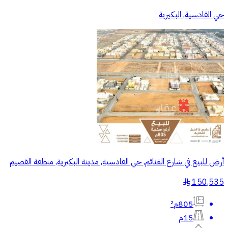
حي القادسية, البكيرية
أرض للبيع في شارع الغنائم, حي القادسية, مدينة البكيرية, منطقة القصيم
150,535
§
805م²
15م