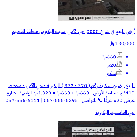
أرض للبيع في شارع 0000, حي الأمل, مدينة البكيريه, منطقة القصيم
130,000
§
660م²
20م
سكني
للبيع أرضين سكنية رقم ( 370 - 372 ) البكيرية - حي الأمل - مخطط
410/ق مساحة الأرض : 660م² + 660م² = 1,320م² الواجهة : شارع
عرض 20م شرقًا 📞 للتواصل : 5295-555-057 | 6111-555-057
حي القادسية, البكيرية