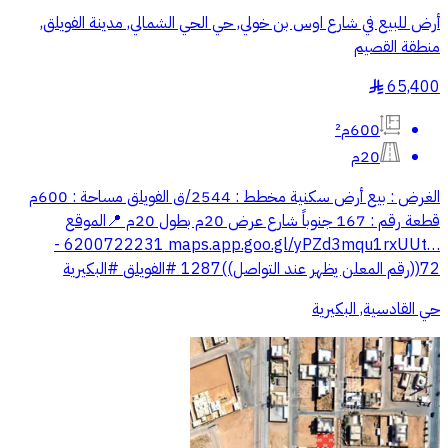
أرض للبيع في شارع اوس بن خولي, حي الحي الشمالي, مدينة الفويلق,
منطقة القصيم
65,400
§
600م²
20م
‏الغرض : بيع أرض سكنية ‏مخطط : 2544/ق الفويلق ‏مساحة : 600م
‏قطعة رقم : 167 ‏جنوباً شارع عرض 20م بطول 20م ‏📍الموقع
‏⁦‪maps.app.goo.gl/yPZd3mqu1rxUUt…‬⁩ ‏6200722231 -
72((رقم المعلن يظهر عند التواصل))1287 ‏⁧‫#الفويلق‬⁩ ‏⁧‫#البكيرية‬⁩
حي القادسية, البكيرية