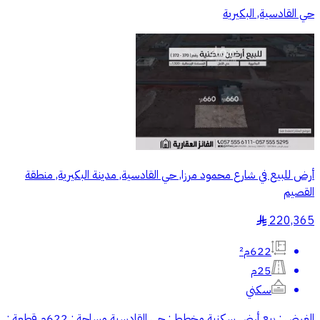
حي القادسية, البكيرية
أرض للبيع في شارع محمود مرزا, حي القادسية, مدينة البكيرية, منطقة
القصيم
220,365
§
622م²
25م
سكني
‏الغرض : بيع أرض سكنية ‏مخطط : حي القادسية ‏مساحة : 622م ‏قطعة :