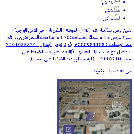
570م²
15م
سكني
للبيع ارض سكنية رقم ( 41 ) الموقع : البكيرية - حي الامل الواجهة :
شارع عرض 15 م شمالا المساحة :570 م² ملاحظة السعر تقريبي . رقم
عقد الوساطة : 6200981108 رقم ترخيص الإعلان : 7201035874
للتواصل مع مستشارك العقاري : ((الرقم يظهر عند الضغط على
اتصال))511021 - ((الرقم يظهر عند الضغط على اتصال))
حي القادسية, البكيرية