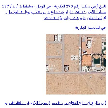
للبيع أرض سكنية رقم 270 البكيرية - حي الرمال - مخطط ق / ك / 137
مساحة الأرض : 600م² الواجهة : شارع عرض 20م جنوبًا 📞 للتواصل :
((رقم المعلن يظهر عند التواصل))556111
حي القادسية, البكيرية
أرض للبيع في شارع الدفاع, حي القادسية, مدينة البكيرية, منطقة القصيم