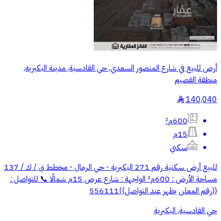
أرض للبيع في شارع المنصور السعدي, حي القادسية, مدينة البكيريه,
منطقة القصيم
140,040
§
600م²
15م
سكني
للبيع أرض سكنية رقم 271 البكيرية - حي الرمال - مخطط ق / ك / 137
مساحة الأرض : 600م² الواجهة : شارع عرض 15م شمالًا 📞 للتواصل :
((رقم المعلن يظهر عند التواصل))556111
حي القادسية, البكيرية