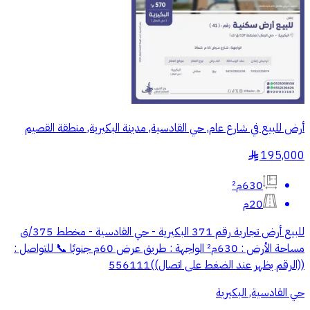
أرض للبيع في شارع عام, حي القادسية, مدينة البكيرية, منطقة القصيم
195,000
§
630م²
20م
للبيع أرض تجارية رقم 371 البكيرية - حي القادسية - مخطط 375/ق
مساحة الأرض : 630م² الواجهة : طريق عرض 60م جنوبًا 📞 للتواصل :
((الرقم يظهر عند الضغط على اتصال))556111
حي القادسية, البكيرية