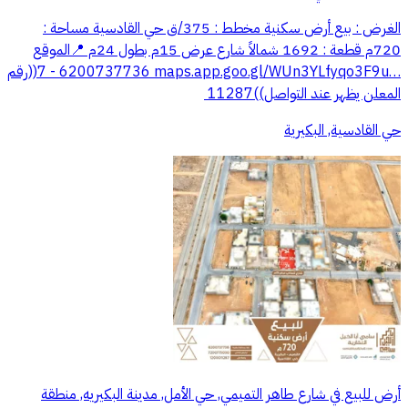
الغرض : بيع أرض سكنية ‏مخطط : 375/ق حي القادسية ‏مساحة :
720م ‏قطعة : 1692 ‏شمالاً شارع عرض 15م بطول 24م ‏📍الموقع
‏⁦‪maps.app.goo.gl/WUn3YLfyqo3F9u…‬⁩ ‏6200737736 - 7((رقم
المعلن يظهر عند التواصل))11287 ‏⁧‫
حي القادسية, البكيرية
أرض للبيع في شارع طاهر التميمي, حي الأمل, مدينة البكيريه, منطقة