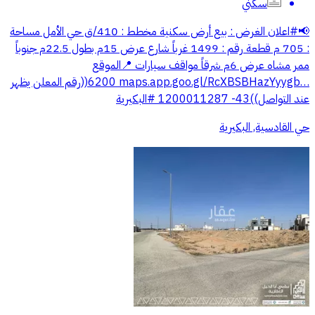
سكني
📢⁧‫#اعلان‬⁩ ‏الغرض : بيع أرض سكنية ‏مخطط : 410/ق حي الأمل ‏مساحة
: 705 م ‏قطعة رقم : 1499 ‏غرباً شارع عرض 15م بطول 22.5م ‏جنوباً
ممر مشاه عرض 6م ‏شرقاً مواقف سيارات ‏📍الموقع
‏⁦‪maps.app.goo.gl/RcXBSBHazYyygb…‬⁩ ‏6200((رقم المعلن يظهر
عند التواصل))43- 1200011287 ‏⁧‫#البكيرية‬⁩
حي القادسية, البكيرية