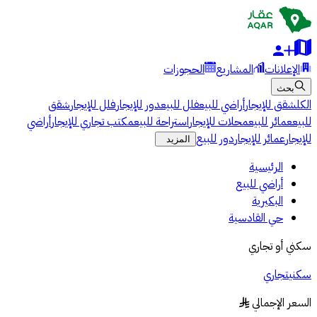
الإعلانات
المشاريع
الحجوزات
بحث
الكل
شقق للإيجار
أراضي للبيع
فلل للبيع
دور للإيجار
فلل للإيجار
شقق
للبيع
عمائر للبيع
محلات للإيجار
استراحة للبيع
مكتب تجاري للإيجار
أراضي
للإيجار
عمائر للإيجار
دور للبيع
المزيد
الرئيسية
أراضي للبيع
البكيرية
حي القادسية
سكني أو تجاري
سكني
تجاري
السعر الإجمالي
§