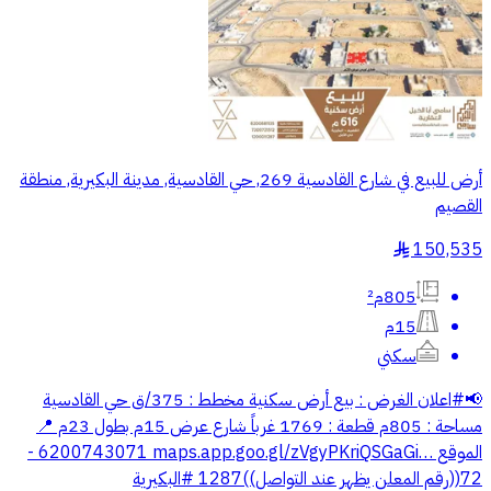
أرض للبيع في شارع القادسية 269, حي القادسية, مدينة البكيرية, منطقة
القصيم
150,535
§
805م²
15م
سكني
📢⁧‫#اعلان‬⁩ ‏الغرض : بيع أرض سكنية ‏مخطط : 375/ق حي القادسية
‏مساحة : 805م ‏قطعة : 1769 ‏غرباً شارع عرض 15م بطول 23م ‏📍
الموقع ‏⁦‪maps.app.goo.gl/zVgyPKriQSGaGi…‬⁩ ‏6200743071 -
72((رقم المعلن يظهر عند التواصل))1287 ‏⁧‫#البكيرية‬⁩