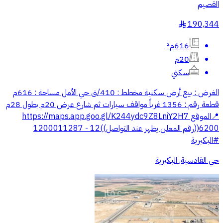
القصيم
190,344
§
616م²
20م
سكني
الغرض : بيع أرض سكنية مخطط : 410/ق حي الأمل مساحة : 616م
قطعة رقم : 1356 غرباً مواقف سيارات ثم شارع عرض 20م بطول 28م
📍الموقع https://maps.app.goo.gl/K244ydc9Z8LniY2H7
6200((رقم المعلن يظهر عند التواصل))12 - 1200011287
#البكيرية
حي القادسية, البكيرية