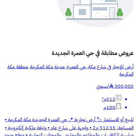
عروض مطابقة في
حي العمرة الجديدة
أرض للإيجار في شارع مكة, حي العمرة, مدينة مكة المكرمة, منطقة مكة
المكرمة
300,000
/
سنوي
§
512م²
100م
للبيع أو الاستثمار 🏷 أرض تجارية 📍 حي العمرة الجديدة مكة المكرمة ▪
المساحة: 512.55 م2 ▪ واجهة على شارع عام ▪ وثيقة ملكية إلكترونية ▪
مناسبة للكافيهات والمطاعم والمعارض والمحلات التجارية ▪ موقع حيوي