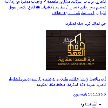
التجاري، براندات، شركات، مشاريع متعددة ✔ واجهات ممتازة مع إمكانية
تصميم مبنى إداري / تجاري / مطاعم / كافيهات 💼 النوع: للإيجار طويل
الأجل أو للاستثمار 💰 السعر: 400الف
حي الملك فهد, مكة المكرمة
أرض للإيجار في شارع الأمير مقرن بن عبدالعزيز آل سعود, حي الشامية
الجديد, مدينة مكة المكرمة, منطقة مكة المكرمة
151,126.5
/
سنوي
§
816م²