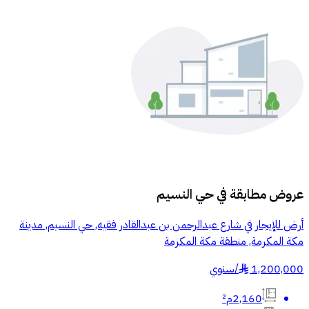
عروض مطابقة في
حي النسيم
أرض للإيجار في شارع عبدالرحمن بن عبدالقادر فقيه, حي النسيم, مدينة
مكة المكرمة, منطقة مكة المكرمة
1,200,000
/
سنوي
§
2,160م²