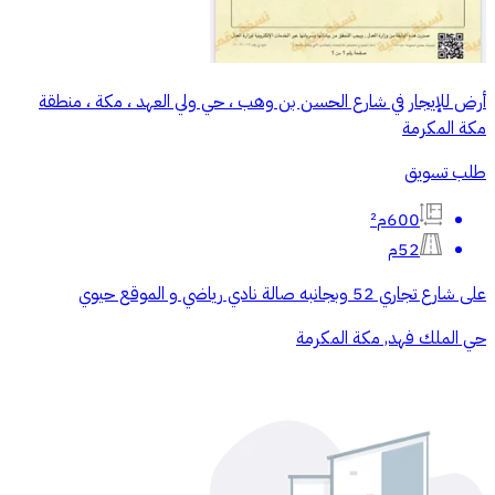
أرض للإيجار في شارع الحسن بن وهب ، حي ولي العهد ، مكة ، منطقة
مكة المكرمة
طلب تسويق
600م²
52م
على شارع تجاري 52 وبجانبه صالة نادي رياضي و الموقع حيوي
حي الملك فهد, مكة المكرمة