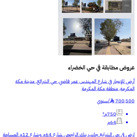
عروض مطابقة في
حي الخضراء
أرض للإيجار في شارع المهندس عمر قاضي, حي الشرائع, مدينة مكه
المكرمه, منطقة مكة المكرمة
700,500
/
سنوي
§
750م²
64م
ارض في حي الشرايع جانب بنك الراجحي شارع 64م وشارع 12م المساحة