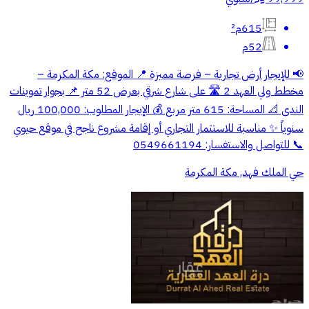
615م²
52م
📢 للإيجار أرض تجارية – فرصة مميزة 📍 الموقع: مكة المكرمة –
مخطط ولي العهد 2 🛣️ على شارع شرقي بعرض 52 متر 📌 بجوار تموينات
الندى 📐 المساحة: 615 متر مربع 💰 الإيجار المطلوب: 100,000 ريال
سنوياً ✨ مناسبة للاستثمار التجاري أو إقامة مشروع ناجح في موقع حيوي
📞 للتواصل والاستفسار: 0549661194
حي الملك فهد, مكة المكرمة