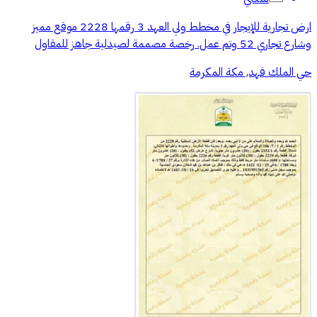
ارض تجارية للإيجار في مخطط ولي العهد 3 رقمها 2228 موقع مميز
وشارع تجاري 52 وتم عمل. رخصة مصممة لصيدلية جاهز للمقاول
حي الملك فهد, مكة المكرمة