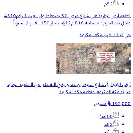
52م
قطعة أرض تجارية على شارع عرض 52 بمخطط ولي العهد 1 رقم4310
داخل حد الحرم - بمساحة 816 م2 للإستثمار 150 الف ريال سنوياً
حي الملك فهد, مكة المكرمة
أرض للإيجار في شارع سليط بن عمرو رضي الله عنة, حي الشامية الجديد,
مدينة مكة المكرمة, منطقة مكة المكرمة
192,000
/
سنوي
§
600م²
52م
سكني