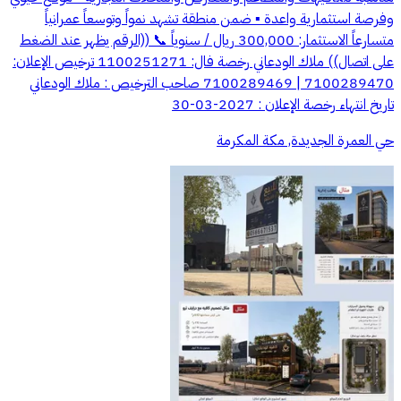
وفرصة استثمارية واعدة ▪ ضمن منطقة تشهد نمواً وتوسعاً عمرانياً
متسارعاً الاستثمار: 300,000 ريال / سنوياً 📞 ((الرقم يظهر عند الضغط
على اتصال)) ملاك الودعاني رخصة فال: 1100251271 ترخيص الإعلان:
7100289470 | 7100289469 صاحب الترخيص : ملاك الودعاني
تاريخ انتهاء رخصة الإعلان : 2027-03-30
حي العمرة الجديدة, مكة المكرمة