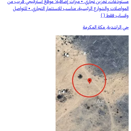
مستودعات، تخزين تجاري. • ميزات إضافية: موقع استراتيجي قريب من
المواصلات والشوارع الرئيسية، مناسب للاستثمار التجاري. • للتواصل
واتساب فقط ( )
حي الراشدية, مكة المكرمة