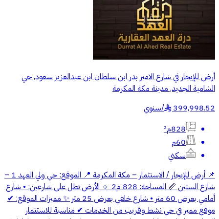
أرض للإيجار في شارع الامير بدر ابن سلطان ابن عبدالعزيز سعود, حي
الشامية الجديد, مدينة مكة المكرمة
399,998.52
/
سنوي
§
828م²
60م
سكني
📌 أرض للإيجار / الاستثمار – مكة المكرمة 📍 الموقع: حي ولي العهد 1 –
شارع الستين 📏 المساحة: 828 م2 🔹 الأرض تطل على شارعين: • شارع
أمامي بعرض 60 متر • شارع خلفي بعرض 25 متر ✨ مميزات الموقع: ✔
موقع مميز في حي نشط وقريب من الخدمات ✔ مناسبة للاستثمار