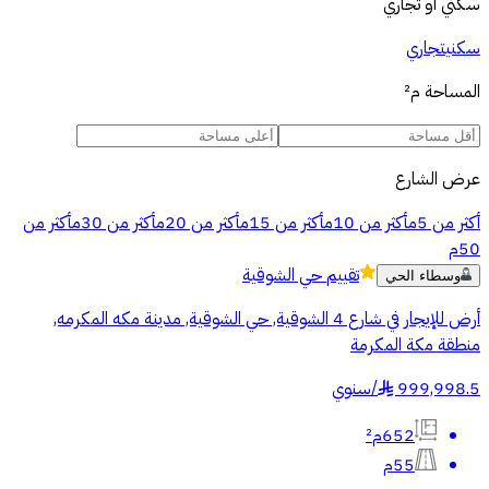
سكني أو تجاري
سكني
تجاري
المساحة
م²
عرض الشارع
أكثر من 5م
أكثر من 10م
أكثر من 15م
أكثر من 20م
أكثر من 30م
أكثر من
50م
تقييم
حي الشوقية
وسطاء الحي
أرض للإيجار في شارع 4 الشوقية, حي الشوقية, مدينة مكه المكرمه,
منطقة مكة المكرمة
999,998.5
/
سنوي
§
652م²
55م