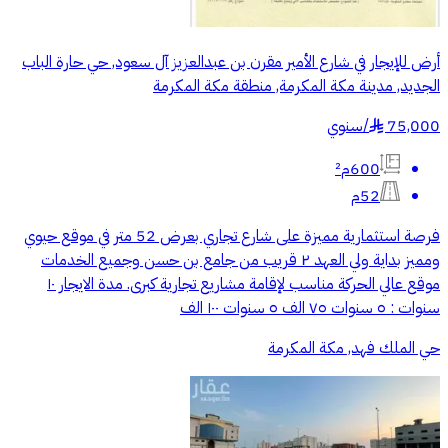
أرض للإيجار في شارع الأمير مقرن بن عبدالعزيز آل سعود, حي حارة الباب
الجديد, مدينة مكة المكرمة, منطقة مكة المكرمة
75,000
/
سنوي
§
600م²
52م
فرصة استثمارية مميزة على شارع تجاري بعرض 52 متر في موقع حيوي
ومميز بداية ولي العهد ٢ قريب من جامع بن حسن وجميع الخدمات
موقع عالي الحركة مناسب لإقامة مشاريع تجارية كبرى. مدة الايجار ١٠
سنوات : ٥ سنوات ٧٥ الف ٥ سنوات ١٠٠ الف
حي الملك فهد, مكة المكرمة