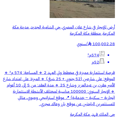
أرض للإيجار في شارع علان المصري, حي الشامية الجديد, مدينة مكة
المكرمة, منطقة مكة المكرمة
100,002.28
/
سنوي
§
574م²
52م
فرصة استثمارية مميزة في مخطط ولي العهد 2 🔹 المساحة: 574 م² 🔹
الموقع: على شارعين (52 جنوبي + 25 شرقي) 🔹 الميزة: على امتداد شارع
الأمير مقرن بن عبدالعزيز وشارع 25 🔹 مدة العقد: من 5 إلى 10 أعوام
🔹 الإيجار السنوي: 100000 مناسبة لمختلف الأنشطة الاستثمارية
(تجارية – سكنية – خدماتية) 📍 موقع استراتيجي وحيوي، مثالي
للمستثمرين الباحثين عن موقع بارز وعائد مجزي. ⁩
حي الملك فهد, مكة المكرمة