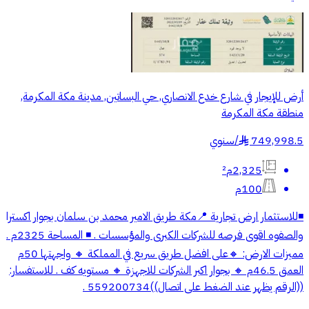
أرض للإيجار في شارع خدع الانصاري, حي البساتين, مدينة مكة المكرمة,
منطقة مكة المكرمة
749,998.5
/
سنوي
§
2,325م²
100م
◾️للاستثمار ارض تجارية 📍مكة طريق الامير محمد بن سلمان بجوار اكسترا
والصفوه اقوى فرصه للشركات الكبرى والمؤسسات . ◾️ المساحة 2325م .
مميزات الارض: 🔸على افضل طريق سريع في المملكة 🔸 واجهتها 50م
العمق 46.5م 🔸 بجوار اكبر الشركات للاجهزة 🔸 مستويه كف . للاستفسار:
((الرقم يظهر عند الضغط على اتصال))559200734 .