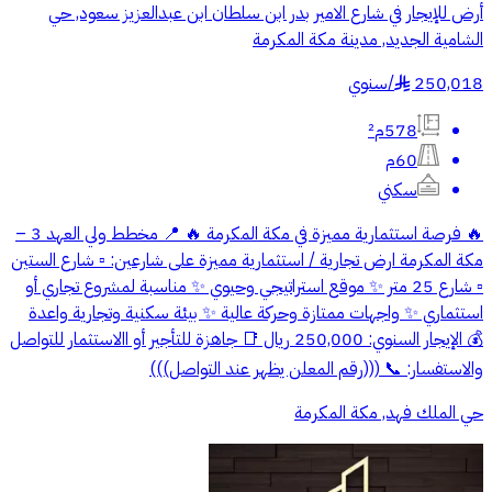
أرض للإيجار في شارع الامير بدر ابن سلطان ابن عبدالعزيز سعود, حي
الشامية الجديد, مدينة مكة المكرمة
250,018
/
سنوي
§
578م²
60م
سكني
🔥 فرصة استثمارية مميزة في مكة المكرمة 🔥 📍 مخطط ولي العهد 3 –
مكة المكرمة ارض تجارية / استثمارية مميزة على شارعين: ▫️ شارع الستين
▫️ شارع 25 متر ✨ موقع استراتيجي وحيوي ✨ مناسبة لمشروع تجاري أو
استثماري ✨ واجهات ممتازة وحركة عالية ✨ بيئة سكنية وتجارية واعدة
💰 الإيجار السنوي: 250,000 ريال 📑 جاهزة للتأجير أو االاستثمار للتواصل
والاستفسار: 📞 (((رقم المعلن يظهر عند التواصل)))
حي الملك فهد, مكة المكرمة