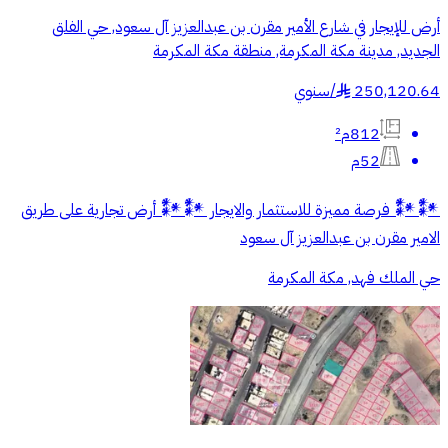
أرض للإيجار في شارع الأمير مقرن بن عبدالعزيز آل سعود, حي الفلق
الجديد, مدينة مكة المكرمة, منطقة مكة المكرمة
250,120.64
/
سنوي
§
812م²
52م
𒀯𒀯 فرصة مميزة للاستثمار والايجار 𒀯𒀯 أرض تجارية على طريق
الامير مقرن بن عبدالعزيز آل سعود
حي الملك فهد, مكة المكرمة