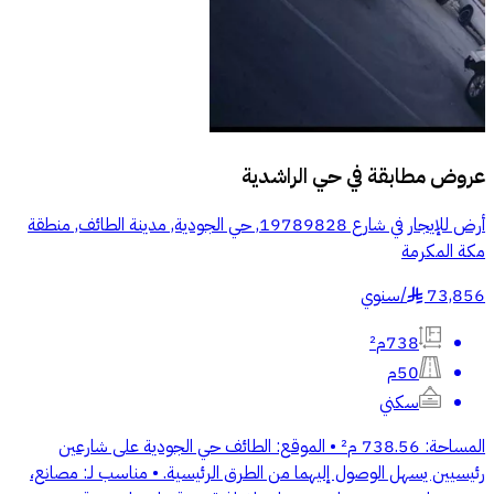
عروض مطابقة في
حي الراشدية
أرض للإيجار في شارع 19789828, حي الجودية, مدينة الطائف, منطقة
مكة المكرمة
73,856
/
سنوي
§
738م²
50م
سكني
المساحة: 738.56 م² • الموقع: الطائف حي الجودية على شارعين
رئيسيين يسهل الوصول إليهما من الطرق الرئيسية. • مناسب لـ: مصانع،