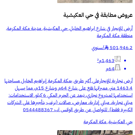
عروض مطابقة في
حي العكيشية
أرض للإيجار في شارع ابراهيم الخليل, حي العكيشية, مدينة مكة المكرمة,
منطقة مكة المكرمة
501,946.2
/
سنوي
§
1,463م²
64م
أرض تجارية للإيجارعلى أكبر طريق بمكة المكرمة إبراهيم الخليل مساحتها
1463.4 متر، مميزاتها تقع على شارع 64م وشارع 15م، مما يسهل
استخدامها لمشروع تجاري، تبعد عن الحرم المكي 6 كيلو. الاستخدامات:
مباني تجارية، مباني إدارية، معارض، صالات (نرغب بتأجيرها على الشركات
الكبيرة فقط). للتواصل عن طريق الواتس اب 0544488367
حي العكيشية, مكة المكرمة