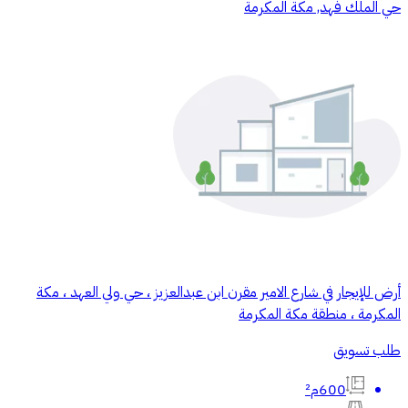
حي الملك فهد, مكة المكرمة
أرض للإيجار في شارع الامير مقرن ابن عبدالعزيز ، حي ولي العهد ، مكة
المكرمة ، منطقة مكة المكرمة
طلب تسويق
600م²