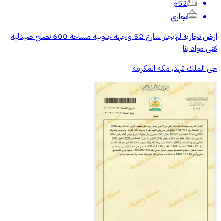
52م
تجاري
ارض تجارية للإيجار شارع 52 واجهة جنوبية مساحة 600 تصلح صيدلية
كفي مواد بنا
حي الملك فهد, مكة المكرمة