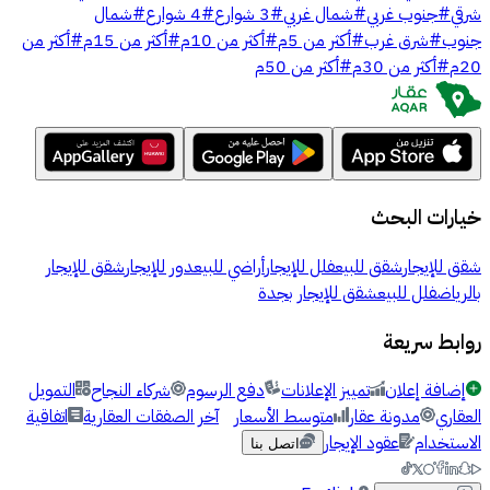
شرقي
#
جنوب غربي
#
شمال غربي
#
3 شوارع
#
4 شوارع
#
شمال
جنوب
#
شرق غرب
#
أكثر من 5م
#
أكثر من 10م
#
أكثر من 15م
#
أكثر من
20م
#
أكثر من 30م
#
أكثر من 50م
خيارات البحث
شقق للإيجار
شقق للبيع
فلل للإيجار
أراضي للبيع
دور للإيجار
شقق للإيجار
بالرياض
فلل للبيع
شقق للإيجار بجدة
روابط سريعة
إضافة إعلان
تمييز الإعلانات
دفع الرسوم
شركاء النجاح
التمويل
العقاري
مدونة عقار
متوسط الأسعار
آخر الصفقات العقارية
اتفاقية
الاستخدام
عقود الإيجار
اتصل بنا