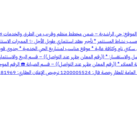
لة للتطوير حسب نشاط المستثمر * تأجير بعقد استثماري طويل الأجل ✨ المميزات ا
لاستفسار: * ((رقم المعلن يظهر عند التواصل)) – قسم البيع والاستثمار * 
 المعلن يظهر عند التواصل)) – قسم الصيانة ☎️ الرقم الموحد: 920017364 📩 البريد الإلكتر