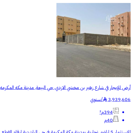
أرض للإيجار في شارع زهير بن مخشي الازدي, حي البيعة, مدينة مكه المكرمه
3,939,606
/
سنوي
§
394م²
40م