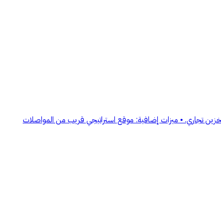
دعات، تخزين تجاري. • ميزات إضافية: موقع استراتيجي قريب من المواصلات