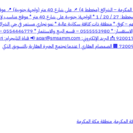
أرض تجارية مميزة للاستثمار في مكة – الشرائع (مخطط 4) 
نوع العقار: أرض تجارية * المساحة: 400 م² * رقم 
مطاعم – كوفي * منطقة ذات كثافة سكانية عالية * نمو تجاري مستمر في حي الش
aqar@smsamm.com
مكة المكرمة, منطقة مكة المكرمة