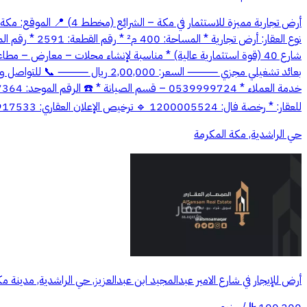
شارع 40 (قوة استثمارية عالية) * مناسبة لإنشاء محلات – معارض – 
خدمة العملاء * 0539999724 – قسم الصيانة * ☎️ الرقم الموحد: 920017364 📩 البريد الإلكتروني:
للعقار: * رخصة فال: 1200005524 🔹 ترخيص الإعلان العقاري: 7200917533 🏢 الصمصام العقاري | عندما تجتمع الخبرة العقارية بالتسويق الذكي
حي الراشدية, مكة المكرمة
أرض للإيجار في شارع الامير عبدالمجيد ابن عبدالعزيز, حي الراشدية, مدينة 
§