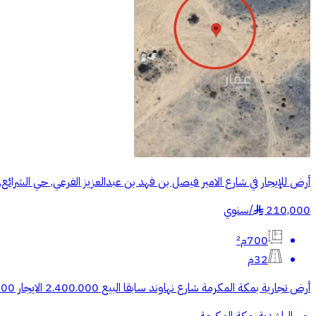
أرض للإيجار في شارع الامير فيصل بن فهد بن عبدالعزيز الفرعي, حي الشرائع
210,000
/
سنوي
§
700م²
32م
أرض تجارية بمكة المكرمة شارع نهاوند سابقا البيع 2.400.000 الايجار 210.000 السعر صافي صفة المعلن مسوق ((رقم المعلن يظهر عند التواصل))