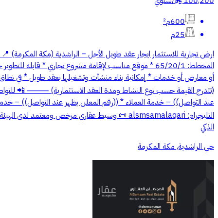
100,200
/
سنوي
600م²
25م
المخطط: 65/20/1 * موقع مناسب لإقامة مشروع تجاري * قاب
(تتدرج القيمة حسب نوع النشاط ومدة العقد الاستثمارية) ⸻ 📲 للتواصل وا
عند التواصل)) – خدمة العملاء * ((رقم المعلن يظهر عند التواصل)) – خدمة العملاء * ((رقم
الذكي
حي الراشدية, مكة المكرمة