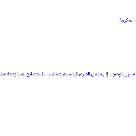
ارعين رئيسيين يسهل الوصول إليهما من الطرق الرئيسية. • مناسب لـ: مصانع، مستو