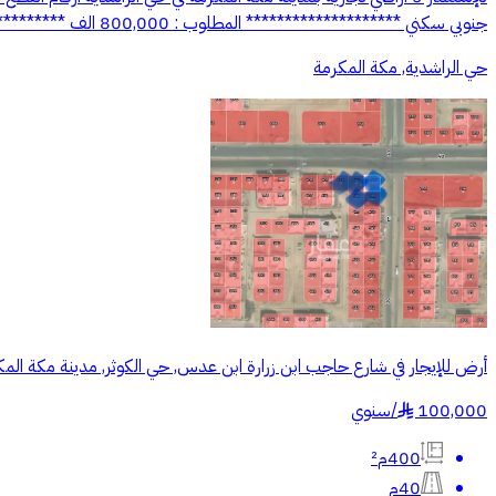
جنوبي سكني ******************** المطلوب : 800,000 الف ******************** للتواصل والاستفسار : البنوي للإستثمار العقاري ((رقم المعلن يظهر عند التواصل))500298851
حي الراشدية, مكة المكرمة
أرض للإيجار في شارع حاجب ابن زرارة ابن عدس, حي الكوثر, مدينة مكة الم
100,000
/
سنوي
§
400م²
40م