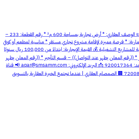
ارض تجارية للاستثمار ايجار عقد طويل الأجل – الراشدية (مكة المكرمة) 📍 الموقع: حي الراشدية – ضمن مخطط منظم وقريب من الطرق والخدمات 📜 الوصف العقاري: * أرض تجارية بمساحة 600 م² * رقم القطعة: 233 –
لاستثمارية: * فرصة مميزة لإقامة مشروع تجاري مستقر * مناسبة لمطعم أو كوفي
أو معارض أو خدمات * إمكانية بناء منشآت وتشغيلها بعقد طويل * في نطاق سكني نامٍ وكثافة عالية * موقع مناسب لمشاريع الحي الخدمية * جدوى قوية للمشاريع التشغيلية 💰 القيمة الإيجارية: ابتداءً من 100,000 ريال سنويًا
((رقم المعلن يظهر عند التواصل)) – قسم التأجير * ((رقم المعلن يظهر
وني:
aqar@smsamm.com
📢 قناة
التليجرام: alsmsamalaqari 📜 وسيط عقاري مرخص ومعتمد لدى الهيئة العامة للعقار رخصة فال: 1200005524 ترخيص الإعلان العقاري: 7200881969 🏢 الصمصام العقاري | عندما تجتمع الخبرة العقارية بالتسويق