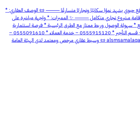
 الموقع: مكة المكرمة – الشرائع (مخطط 4) 📌 على شارع 40 متر (واجهة جنوبية) 📍 موقع حيوي يشهد نموًا سكانيًا وتجاريًا متسارعًا ⸻ 📜 الوصف العقاري: *
القطعة: 2591 * رقم المخطط: 27 / 20 / 1 * الواجهة: جنوبية على شارع 40 متر * موقع مناسب لإقامة مشروع تجاري متكامل ⸻ ✨ المميزات: * واجهة مباشرة على
رائع * سهولة الوصول وربط ممتاز مع الطرق الرئيسية * فرصة استثمارية
بعائد تشغيلي مجزي ⸻ السعر: 2,00,000 ريال ⸻ 📞 للتواصل والاستفسار: * 0555553980 – قسم البيع والاستثمار * 0554446779 – قسم التأجير * 0555915120 – خدمة العملاء * 0555091610 –
📢 قناة التليجرام: alsmsamalaqari 📜 وسيط عقاري مرخص ومعتمد لدى الهيئة العامة