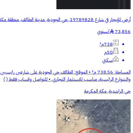
أرض للإيجار في شارع 19789828, حي الجودية, مدينة الطائف, منطقة مكة المكرمة
73,856
/
سنوي
§
738م²
50م
سكني
المساحة: 738.56 م² • الموقع: الطائف حي الجودية على ش
والشوارع الرئيسية، مناسب للاستثمار التجاري. • للتواصل واتساب فقط ( )
حي الراشدية, مكة المكرمة