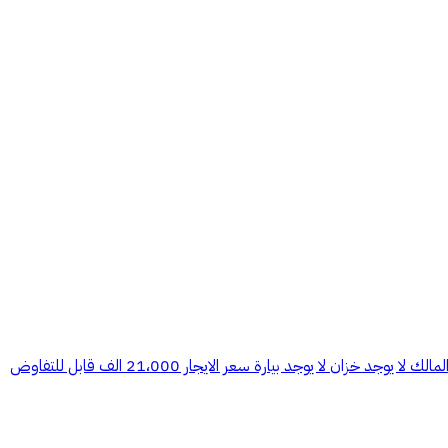
حوش مسلح للايجار بمساحة 600 ينفع مستودعات او نحوه فيه إمكانية تأجير فترة 5 سنوات (( شارع سكني )) يوجد عداد كهرباء سيتم توفيره من قبل المالك لا يوجد خزان لا يوجد بيارة سعر الايجار 21،000 الف قابل للتفاوض