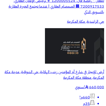
للعقار: * رخصة فال: 1200005524 🔹 ترخيص الإعلان العقاري:
7200917533 🏢 الصمصام العقاري | عندما تجتمع الخبرة العقارية
بالتسويق الذكي
حي الراشدية, مكة المكرمة
أرض للإيجار في شارع أم المؤمنين زينب الهلالية, حي الشوقية, مدينة مكة
المكرمة, منطقة مكة المكرمة
660,000
/
سنوي
§
660م²
35م