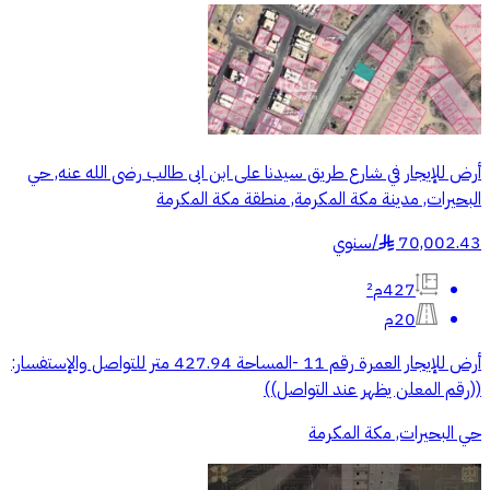
أرض للإيجار في شارع طريق سيدنا على ابن ابى طالب رضى الله عنه, حي
البحيرات, مدينة مكة المكرمة, منطقة مكة المكرمة
70,002.43
/
سنوي
§
427م²
20م
أرض للإيجار العمرة رقم 11 -المساحة 427.94 متر للتواصل والإستفسار:
((رقم المعلن يظهر عند التواصل))
حي البحيرات, مكة المكرمة