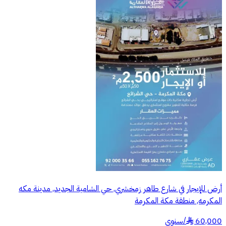
أرض للإيجار في شارع طاهر زمخشري, حي الشامية الجديد, مدينة مكه
المكرمه, منطقة مكة المكرمة
60,000
/
سنوي
§