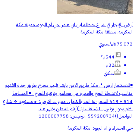
أرض للإيجار في شارع حنظلة ابن ابي عامر, حي أم الجود, مدينة مكه
المكرمه, منطقة مكة المكرمة
75,072
/
سنوي
§
544م²
32م
سكني
◾️للاستثمار ارض 📍مكة طريق الامير نايف قبب مخرج طريق جدة القديم
مناسب لانشطة الحج والعمرة من مطاعم وترفيه للحاج . ◾️ المساحة
514 + 618 السعر ١٥٠ الف بالكامل . مميزات الارض: 🔸مستويه 🔸 شارع
٣٠م بجوار يوتيرن . للاستفسار: ((رقم المعلن يظهر عند
التواصل))559200734 . ترخيص: 1200007758
حي الحمراء و ام الجود, مكة المكرمة