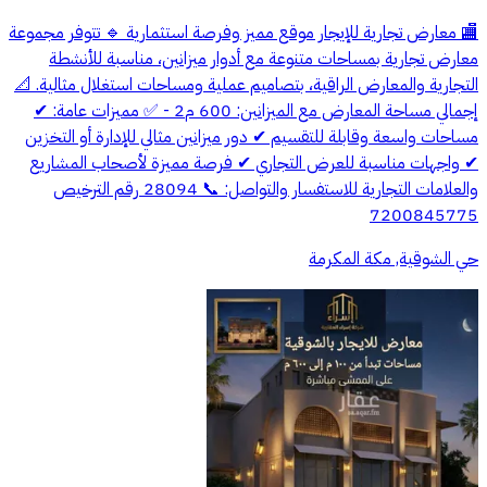
🏬 معارض تجارية للإيجار موقع مميز وفرصة استثمارية 🔹 تتوفر مجموعة
معارض تجارية بمساحات متنوعة مع أدوار ميزانين، مناسبة للأنشطة
التجارية والمعارض الراقية، بتصاميم عملية ومساحات استغلال مثالية. 📐
إجمالي مساحة المعارض مع الميزانين: 600 م2 - ✅ مميزات عامة: ✔
مساحات واسعة وقابلة للتقسيم ✔ دور ميزانين مثالي للإدارة أو التخزين
✔ واجهات مناسبة للعرض التجاري ✔ فرصة مميزة لأصحاب المشاريع
والعلامات التجارية للاستفسار والتواصل: 📞 28094 رقم الترخيص
7200845775
حي الشوقية, مكة المكرمة