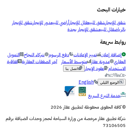
خيارات البحث
شقق للإيجار
شقق للبيع
فلل للإيجار
أراضي للبيع
دور للإيجار
شقق للإيجار
بالرياض
فلل للبيع
شقق للإيجار بجدة
روابط سريعة
إضافة إعلان
تمييز الإعلانات
دفع الرسوم
شركاء النجاح
التمويل
العقاري
مدونة عقار
متوسط الأسعار
آخر الصفقات العقارية
اتفاقية
الاستخدام
عقود الإيجار
اتصل بنا
English
الوضع الليلي
خدمة التبرع السريع
© كافة الحقوق محفوظة لتطبيق عقار 2026
شركة تطبيق عقار مرخصة من وزارة السياحة لحجز وحدات الضيافة برقم
73106505