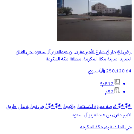
أرض للإيجار في شارع الأمير مقرن بن عبدالعزيز آل سعود, حي الفلق
الجديد, مدينة مكة المكرمة, منطقة مكة المكرمة
250,120.64
/
سنوي
§
812م²
52م
𒀯𒀯 فرصة مميزة للاستثمار والايجار 𒀯𒀯 أرض تجارية على طريق
الامير مقرن بن عبدالعزيز آل سعود
حي الملك فهد, مكة المكرمة