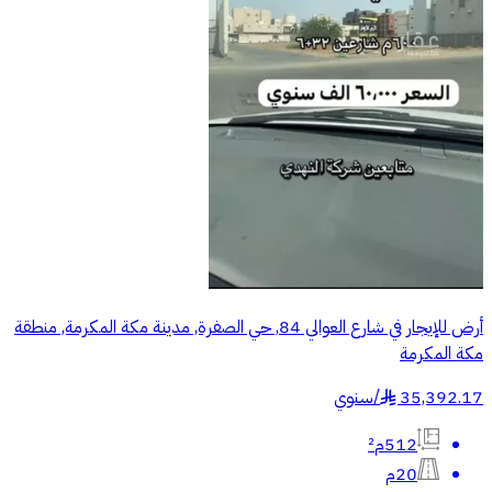
أرض للإيجار في شارع العوالي 84, حي الصفرة, مدينة مكة المكرمة, منطقة
مكة المكرمة
35,392.17
/
سنوي
§
512م²
20م