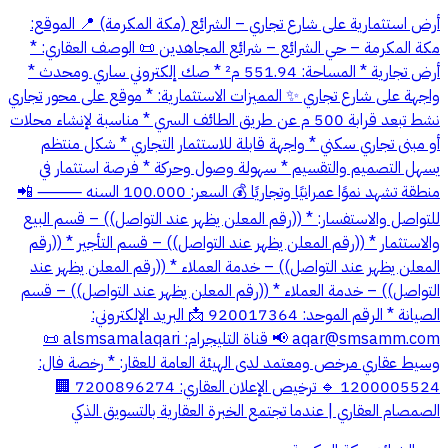
أرض استثمارية على شارع تجاري – الشرائع (مكة المكرمة) 📍 الموقع:
مكة المكرمة – حي الشرائع – شرائع المجاهدين 📜 الوصف العقاري: *
أرض تجارية * المساحة: 551.94 م² * صك إلكتروني ساري ومحدث *
واجهة على شارع تجاري ✨ المميزات الاستثمارية: * موقع على محور تجاري
نشط تبعد قرابة 500 م عن طريق الطائف السري * مناسبة لإنشاء محلات
أو مبنى تجاري سكني * واجهة قابلة للاستثمار التجاري * شكل منتظم
يسهل التصميم والتقسيم * سهولة وصول وحركة * فرصة استثمار في
منطقة تشهد نموًا عمرانيًا وتجاريًا 💰 السعر: 100.000 السنه ⸻ 📲
للتواصل والاستفسار: * ((رقم المعلن يظهر عند التواصل)) – قسم البيع
والاستثمار * ((رقم المعلن يظهر عند التواصل)) – قسم التأجير * ((رقم
المعلن يظهر عند التواصل)) – خدمة العملاء * ((رقم المعلن يظهر عند
التواصل)) – خدمة العملاء * ((رقم المعلن يظهر عند التواصل)) – قسم
الصيانة * الرقم الموحد: 920017364 📩 البريد الإلكتروني:
aqar@smsamm.com
📢 قناة التليجرام: alsmsamalaqari 📜
وسيط عقاري مرخص ومعتمد لدى الهيئة العامة للعقار: * رخصة فال:
1200005524 🔹 ترخيص الإعلان العقاري: 7200896274 🏢
الصمصام العقاري | عندما تجتمع الخبرة العقارية بالتسويق الذكي