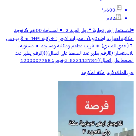
600م²
32م
◾️للاستثمار ارض تجارية 📍ولي العهد 2 . ◾️ المساحة 600م 🔺 توجد
امكانية لعمل درايف ثرو🔺 . مميزات الارض: 🔸ركنية ٣١+٦ 🔸 قريب ش
٦٠ ( عدي للمندي) 🔸 قريب مطعم ومكتبة ومسجد 🔸 مستويه .
للاستفسار: ((الرقم يظهر عند الضغط على اتصال))((الرقم يظهر عند
الضغط على اتصال))533112784 . ترخيص: 1200007758
حي الملك فهد, مكة المكرمة