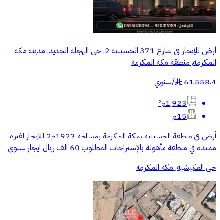
أرض للإيجار في شارع 371 الحسينية 2, حي الهجلة الجديد, مدينة مكه
المكرمه, منطقة مكة المكرمة
61,558.4
/
سنوي
§
1,923م²
15م
أرض في منطقة الحسينية بمكة المكرمة بمساحة 1923م2 للايجار لفترة
ممتدة في منطقة مأهولة بالإستراحات المطلوب 60 الف ريال ايجار سنوي
حي العكيشية, مكة المكرمة