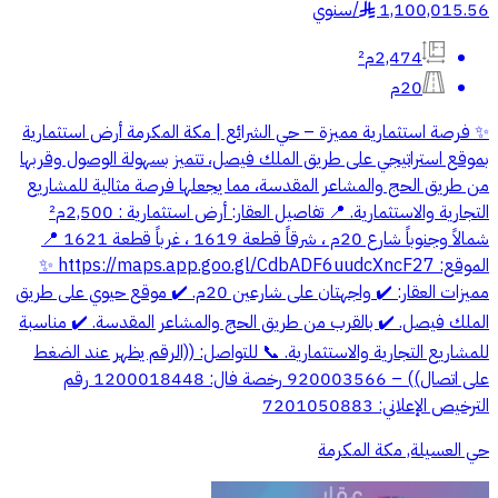
1,100,015.56
/
سنوي
§
2,474م²
20م
✨ فرصة استثمارية مميزة – حي الشرائع | مكة المكرمة أرض استثمارية
بموقع استراتيجي على طريق الملك فيصل، تتميز بسهولة الوصول وقربها
من طريق الحج والمشاعر المقدسة، مما يجعلها فرصة مثالية للمشاريع
التجارية والاستثمارية. 📍 تفاصيل العقار: أرض استثمارية : 2,500م²
شمالاً وجنوباً شارع 20م ، شرقاً قطعة 1619 ، غرباً قطعة 1621 📍
الموقع: https://maps.app.goo.gl/CdbADF6uudcXncF27 ✨
مميزات العقار: ✔️ واجهتان على شارعين 20م. ✔️ موقع حيوي على طريق
الملك فيصل. ✔️ بالقرب من طريق الحج والمشاعر المقدسة. ✔️ مناسبة
للمشاريع التجارية والاستثمارية. 📞 للتواصل: ((الرقم يظهر عند الضغط
على اتصال)) – 920003566 رخصة فال: 1200018448 رقم
الترخيص الإعلاني: 7201050883
حي العسيلة, مكة المكرمة