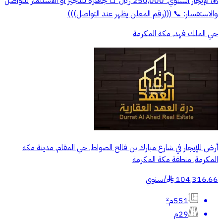
💰 الإيجار السنوي: 250,000 ريال 📑 جاهزة للتأجير أو االاستثمار للتواصل
والاستفسار: 📞 (((رقم المعلن يظهر عند التواصل)))
حي الملك فهد, مكة المكرمة
أرض للإيجار في شارع مبارك بن فالح الصواط, حي المقام, مدينة مكة
المكرمة, منطقة مكة المكرمة
104,316.66
/
سنوي
§
551م²
29م