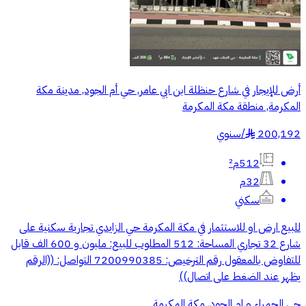
أرض للإيجار في شارع حنظلة ابن ابي عامر, حي أم الجود, مدينة مكة
المكرمة, منطقة مكة المكرمة
200,192
/
سنوي
§
512م²
32م
سكني
للبيع ارض او للاستثمار في مكة المكرمة حي الزايدي تجارية سكنية على
شارع 32 تجاري المساحة: 512 المطلوب للبيع: مليون و 600 الف قابل
للتفاوض بالمعقول رقم الترخيص: 7200990385 التواصل: ((الرقم
يظهر عند الضغط على اتصال))
حي الحمراء و ام الجود, مكة المكرمة