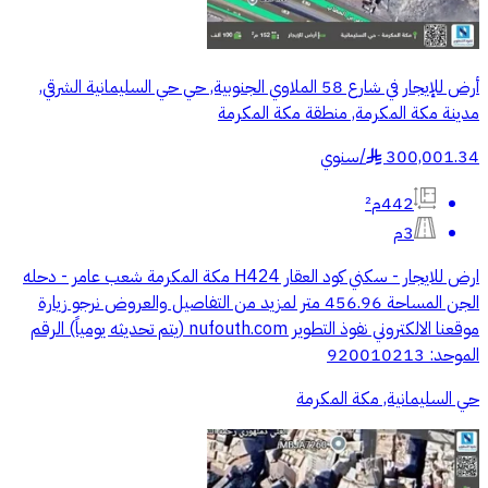
أرض للإيجار في شارع 58 الملاوي الجنوبية, حي حي السليمانية الشرقي,
مدينة مكة المكرمة, منطقة مكة المكرمة
300,001.34
/
سنوي
§
442م²
3م
ارض للايجار - سكني كود العقار H424 مكة المكرمة شعب عامر - دحله
الجن المساحة 456.96 متر لمزيد من التفاصيل والعروض نرجو زيارة
موقعنا الالكتروني نفوذ التطوير nufouth.com (يتم تحديثه يومياً) الرقم
الموحد: 920010213
حي السليمانية, مكة المكرمة