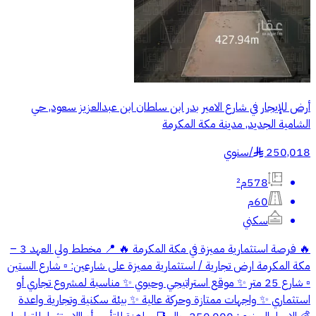
أرض للإيجار في شارع الامير بدر ابن سلطان ابن عبدالعزيز سعود, حي
الشامية الجديد, مدينة مكة المكرمة
250,018
/
سنوي
§
578م²
60م
سكني
🔥 فرصة استثمارية مميزة في مكة المكرمة 🔥 📍 مخطط ولي العهد 3 –
مكة المكرمة ارض تجارية / استثمارية مميزة على شارعين: ▫️ شارع الستين
▫️ شارع 25 متر ✨ موقع استراتيجي وحيوي ✨ مناسبة لمشروع تجاري أو
استثماري ✨ واجهات ممتازة وحركة عالية ✨ بيئة سكنية وتجارية واعدة