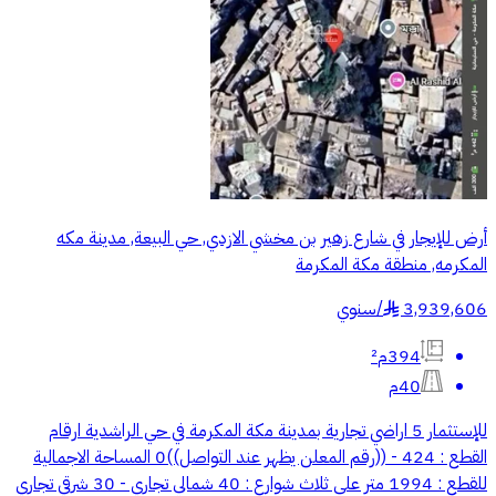
أرض للإيجار في شارع زهير بن مخشي الازدي, حي البيعة, مدينة مكه
المكرمه, منطقة مكة المكرمة
3,939,606
/
سنوي
§
394م²
40م
للإستثمار 5 اراضي تجارية بمدينة مكة المكرمة في حي الراشدية ارقام
القطع : 424 - ((رقم المعلن يظهر عند التواصل))0 المساحة الاجمالية
للقطع : 1994 متر على ثلاث شوارع : 40 شمالي تجاري - 30 شرقي تجاري