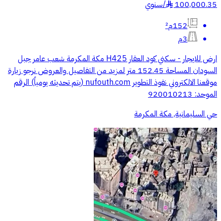
100,000.35
/
سنوي
§
152م²
3م
ارض للايجار - سكني كود العقار H425 مكة المكرمة شعب عامر جبل
السودان المساحة 152.45 متر لمزيد من التفاصيل والعروض نرجو زيارة
موقعنا الالكتروني نفوذ التطوير nufouth.com (يتم تحديثه يومياً) الرقم
الموحد: 920010213
حي السليمانية, مكة المكرمة