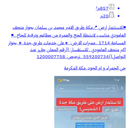
857م²
20م
◾️للاستثمار ارض 📍مكة طريق الامير محمد بن سلمان بجوار متحف
العامودي مناسب لانشطة الحج والعمرة من مطاعم وترفيه للحاج . ◾️
المساحة 1714 . مميزات الارض: 🔸على خدمات طريق جدة 🔸 بجوار
اكبر متحف العامودي . للاستفسار: ((رقم المعلن يظهر عند
التواصل))559200734 . ترخيص: 1200007758
حي الحمراء و ام الجود, مكة المكرمة