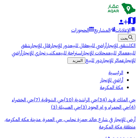
الإعلانات
المشاريع
الحجوزات
بحث
الكل
شقق للإيجار
أراضي للبيع
فلل للبيع
دور للإيجار
فلل للإيجار
شقق
للبيع
عمائر للبيع
محلات للإيجار
استراحة للبيع
مكتب تجاري للإيجار
أراضي
للإيجار
عمائر للإيجار
دور للبيع
المزيد
الرئيسية
أراضي للإيجار
مكة المكرمة
حي الملك فهد
(
34
)
حي الراشدية
(
10
)
حي الشوقية
(
7
)
حي الخضراء
(
4
)
حي الحمراء و ام الجود
(
3
)
حي العسيلة
(
3
)
أرض للإيجار في شارع خالد حمزة نحاس, حي العمرة, مدينة مكه المكرمه,
منطقة مكة المكرمة