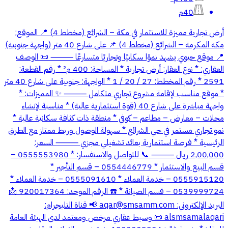
40م
أرض تجارية مميزة للاستثمار في مكة – الشرائع (مخطط 4) 📍 الموقع:
مكة المكرمة – الشرائع (مخطط 4) 📌 على شارع 40 متر (واجهة جنوبية)
📍 موقع حيوي يشهد نموًا سكانيًا وتجاريًا متسارعًا ⸻ 📜 الوصف
العقاري: * نوع العقار: أرض تجارية * المساحة: 400 م² * رقم القطعة:
2591 * رقم المخطط: 27 / 20 / 1 * الواجهة: جنوبية على شارع 40 متر
* موقع مناسب لإقامة مشروع تجاري متكامل ⸻ ✨ المميزات: *
واجهة مباشرة على شارع 40 (قوة استثمارية عالية) * مناسبة لإنشاء
محلات – معارض – مطاعم – كوفي * منطقة ذات كثافة سكانية عالية *
نمو تجاري مستمر في حي الشرائع * سهولة الوصول وربط ممتاز مع الطرق
الرئيسية * فرصة استثمارية بعائد تشغيلي مجزي ⸻ السعر:
2,00,000 ريال ⸻ 📞 للتواصل والاستفسار: * 0555553980 –
قسم البيع والاستثمار * 0554446779 – قسم التأجير *
0555915120 – خدمة العملاء * 0555091610 – خدمة العملاء *
0539999724 – قسم الصيانة * ☎️ الرقم الموحد: 920017364 📩
البريد الإلكتروني:
aqar@smsamm.com
📢 قناة التليجرام:
alsmsamalaqari 📜 وسيط عقاري مرخص ومعتمد لدى الهيئة العامة