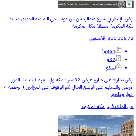
أرض للإيجار في شارع عبدالرحمن ابن عوف, حي الشامية الجديد, مدينة
مكة المكرمة, منطقة مكة المكرمة
300,006.72
/
سنوي
§
864م²
32م
سكني
أرض تجارية على شارع عرض 32 متر - مكة ولي العهد 1 تم بناء الدور
الارضي والتسليم على الوضع الحالي (تم الوقوف على الميزانين ) الرخصة 4
ادوار وملحق
حي الملك فهد, مكة المكرمة