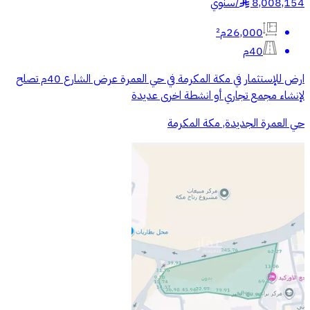
8,008,154
/
سنوي
§
26,000م²
40م
ارض للإستثمار في مكة المكرمة في حي العمرة عرض الشارع 40م تصلح
لإنشاء مجمع تجاري أو انشطة اخرى عديدة
حي العمرة الجديدة, مكة المكرمة