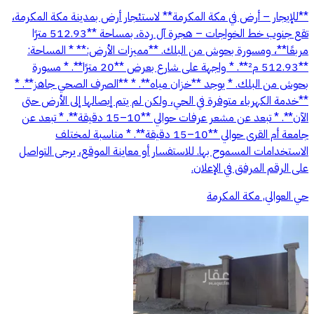
**للإيجار – أرض في مكة المكرمة** لاستئجار أرض بمدينة مكة المكرمة،
تقع جنوب خط الخواجات – هجرة آل ردة، بمساحة **512.93 مترًا
مربعًا**، ومسورة بحوش من البلك. **مميزات الأرض:** * المساحة:
**512.93 م²**. * واجهة على شارع بعرض **20 مترًا**. * مسورة
بحوش من البلك. * يوجد **خزان مياه**. * **الصرف الصحي جاهز**. *
**خدمة الكهرباء متوفرة في الحي، ولكن لم يتم إيصالها إلى الأرض حتى
الآن**. * تبعد عن مشعر عرفات حوالي **10–15 دقيقة**. * تبعد عن
جامعة أم القرى حوالي **10–15 دقيقة**. * مناسبة لمختلف
الاستخدامات المسموح بها. للاستفسار أو معاينة الموقع، يرجى التواصل
على الرقم المرفق في الإعلان.
حي العوالي, مكة المكرمة