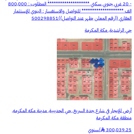
- 20 غربي جنوبي سكني ******************** المطلوب : 800,000
الف ******************** للتواصل والاستفسار : البنوي للإستثمار
العقاري ((رقم المعلن يظهر عند التواصل))500298851
حي الراشدية, مكة المكرمة
أرض للإيجار في شارع جدة السريع, حي الحديبية, مدينة مكه المكرمه,
منطقة مكة المكرمة
300,039.25
/
سنوي
§