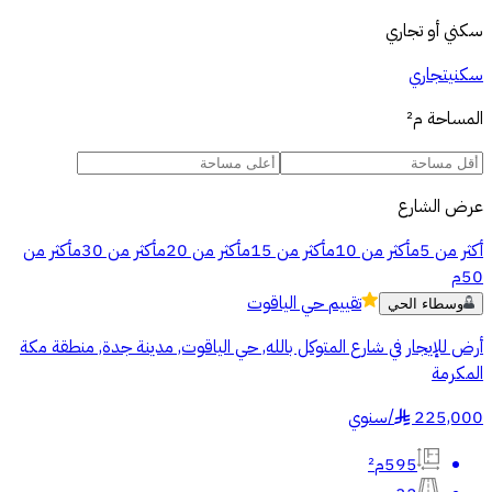
سكني أو تجاري
سكني
تجاري
المساحة
م²
عرض الشارع
أكثر من 5م
أكثر من 10م
أكثر من 15م
أكثر من 20م
أكثر من 30م
أكثر من
50م
تقييم
حي الياقوت
وسطاء الحي
أرض للإيجار في شارع المتوكل بالله, حي الياقوت, مدينة جدة, منطقة مكة
المكرمة
225,000
/
سنوي
§
595م²