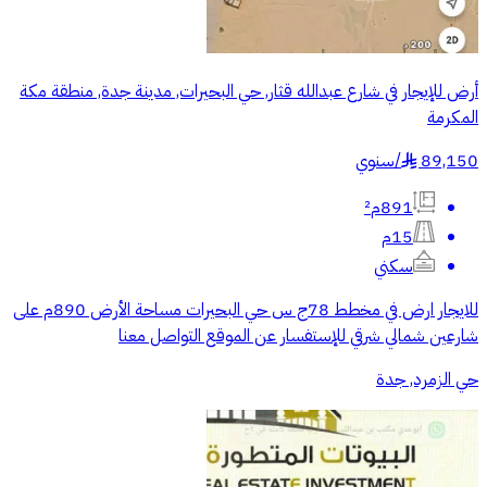
أرض للإيجار في شارع عبدالله قثار, حي البحيرات, مدينة جدة, منطقة مكة
المكرمة
89,150
/
سنوي
§
891م²
15م
سكني
للايجار ارض في مخطط 78ج س حي البحيرات مساحة الأرض 890م على
شارعين شمالي شرقي للإستفسار عن الموقع التواصل معنا
حي الزمرد, جدة