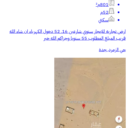
801م²
52م
سكني
ارض تجاريه للايجار سنوي شارعين 16. 52 دخول الكهرباء ان شاء الله
قريب المبلغ المطلوب 55 سنويا وجزاكم الله خير
حي الزمرد, جدة