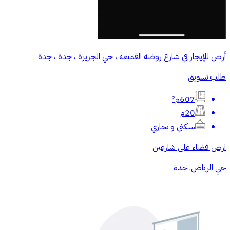
أرض للإيجار في شارع روضه القميعه ، حي الجزيرة ، جدة ، جدة
طلب تسويق
607م²
20م
سكني و تجاري
ارض فضاء على شارعين
حي الرياض, جدة