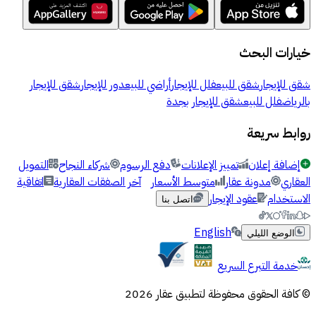
خيارات البحث
شقق للإيجار
شقق للبيع
فلل للإيجار
أراضي للبيع
دور للإيجار
شقق للإيجار
بالرياض
فلل للبيع
شقق للإيجار بجدة
روابط سريعة
إضافة إعلان
تمييز الإعلانات
دفع الرسوم
شركاء النجاح
التمويل
العقاري
مدونة عقار
متوسط الأسعار
آخر الصفقات العقارية
اتفاقية
الاستخدام
عقود الإيجار
اتصل بنا
English
الوضع الليلي
خدمة التبرع السريع
© كافة الحقوق محفوظة لتطبيق عقار 2026