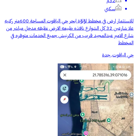
32م
سكني
للاستثمار ارض في مخطط لؤلؤة ابحر حي الياقوت المساحة 600متر ركنيه
علا شارعين 32 كل الشوارع نافذه طبيعه الارض نظيفه مدخل مباشر من
شارع الامير عبدالمجيد قريب من الكرنيش جميع الخدمات متوفره في
المخطط
حي الياقوت, جدة