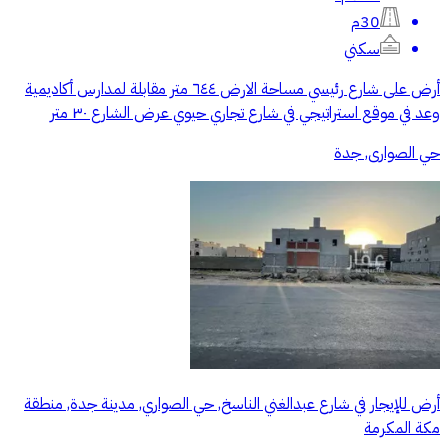
30م
سكني
أرض على شارع رئيسي مساحة الارض ٦٤٤ متر مقابلة لمدارس أكاديمية
وعد في موقع استراتيجي في شارع تجاري حيوي عرض الشارع ٣٠ متر
حي الصوارى, جدة
أرض للإيجار في شارع عبدالغني الناسخ, حي الصواري, مدينة جدة, منطقة
مكة المكرمة