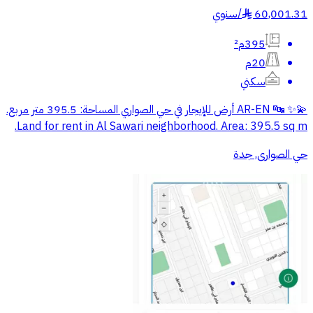
60,001.31
/
سنوي
§
395م²
20م
سكني
💫✨ 🔤 AR-EN أرض للإيجار في حي الصواري المساحة: 395.5 متر مربع.
Land for rent in Al Sawari neighborhood. Area: 395.5 sq m.
حي الصوارى, جدة