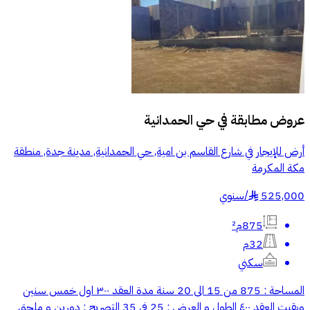
عروض مطابقة في
حي الحمدانية
أرض للإيجار في شارع القاسم بن امية, حي الحمدانية, مدينة جدة, منطقة
مكة المكرمة
525,000
/
سنوي
§
875م²
32م
سكني
المساحة : 875 من 15 الى 20 سنة مدة العقد ٣٠٠ اول خمس سنين
وبقيت العقد ٤٠٠ الطول و العرض : 25 في 35 التصريح : دورين و ملحق