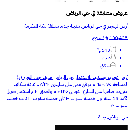
عروض مطابقة في
حي الرياض
أرض للإيجار في حي الرياض, مدينة جدة, منطقة مكة المكرمة
100,425
/
سنوي
§
643م²
52م
سكني
أرض تجاريه وسكنيه للاستثمار بحي الرياض مدينة جدة الجزء (د)
المساحة ٧٥ ,٦٤٣ م موقع مميز على شارعين ٥٢/٣٢ كثافة سكانيه
متزايده ضلعها على الشارع التجاري ٣١.٢٥ م والعمق ٢١ م استثمار طويل
الأمد 15 سنه اول خمسه سنوات ١٠٠ ثاني خمسه سنوات ١١٠ ثالث خمسه
سنوات ١٢٠
حي الرياض, جدة