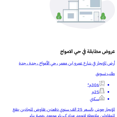
عروض مطابقة في
حي الامواج
أرض للإيجار في شارع عمرو ابن معمر ، حي الأمواج ، جدة ، جدة
طلب تسويق
306م²
25م
سكني
للإيجار حوش بالسعر 25 الف سنوي دفعتين. تفاوض للجادين ينفع
للمقاولين ملاحظة لايوجد عداد كهرباء موجود رخصة بناء