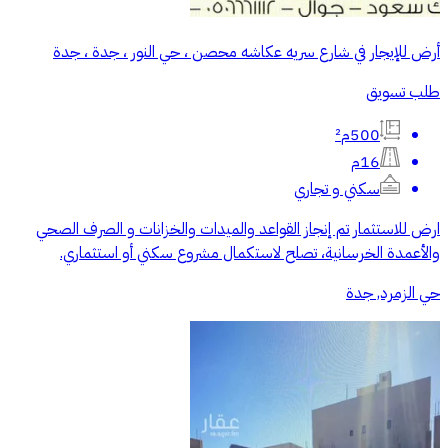
أرض للإيجار في شارع سريه عكاشه محصن ، حي النور ، جدة ، جدة
طلب تسويق
500م²
16م
سكني و تجاري
ارض للاستثمار تم إنجاز القواعد والميدات والخزانات و الصرف الصحي
والأعمدة الخرسانية، تصلح لاستكمال مشروع سكني أو استثماري.
حي الزمرد, جدة