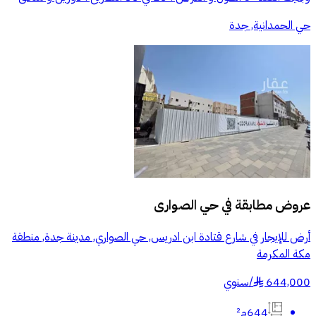
حي الحمدانية, جدة
عروض مطابقة في
حي الصوارى
أرض للإيجار في شارع قتادة ابن ادريس, حي الصواري, مدينة جدة, منطقة
مكة المكرمة
644,000
/
سنوي
§
644م²