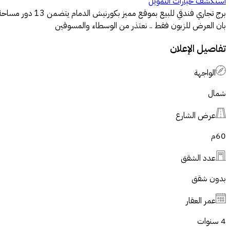
استكشف خيارات التمويل
بان العرض للزبون فقط .. نعتذر من الوسطاء والمسوقين
تفاصيل الإعلان
الواجهة
شمال
عرض الشارع
60
م
عدد الشقق
بدون شقق
عمر العقار
4 سنوات