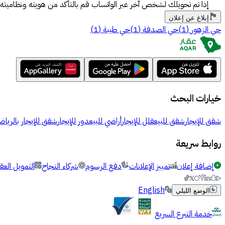
إذا تم تحويلك لشخص آخر عبر الواتساب قم بالتأكد من هويته ونظاميته.
إبلاغ عن إعلان
حي الزهور
(
1
)
حي الصدفة
(
1
)
حي طيبة
(
1
)
خيارات البحث
شقق للإيجار
شقق للبيع
فلل للإيجار
أراضي للبيع
دور للإيجار
شقق للإيجار بالرياض
روابط سريعة
إضافة إعلان
تمييز الإعلانات
دفع الرسوم
شركاء النجاح
التمويل العق
English
الوضع الليلي
خدمة التبرع السريع