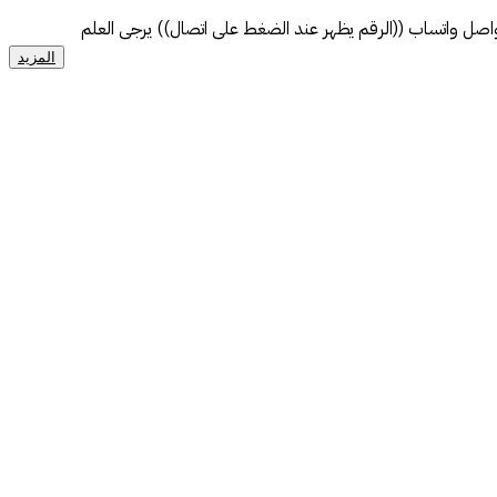
برج تجاري فندقي للبيع بموقع مميز بكورنيش الدمام يتضمن 13 دور مساحة ١٨٠٠ متر مؤجر بعقد جديد ٢٥ سنة لمزيد من التفاصيل : يرجى الاتصال او التواصل واتساب ((الرقم يظهر عند الضغط على اتصال)) يرجى العلم
المزيد