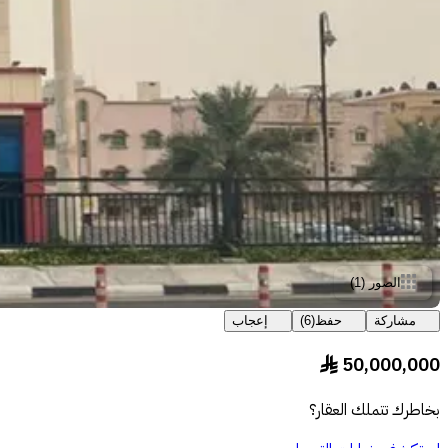
الصور
(
1
)
مشاركة
حفظ
(
6
)
إعجاب
50,000,000
§
بخاطرك تتملك العقار؟