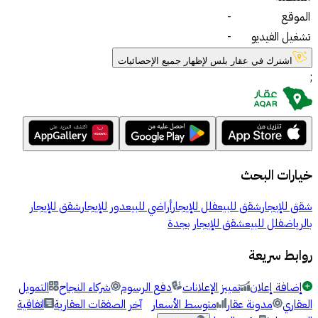
الموقع
-
تشغيل الفيديو
-
اشترك في عقار بلس لإظهار جميع الإحصائيات
;
خيارات البحث
شقق للإيجار
شقق للبيع
فلل للإيجار
أراضي للبيع
دور للإيجار
شقق للإيجار
بالرياض
فلل للبيع
شقق للإيجار بجدة
روابط سريعة
إضافة إعلان
تمييز الإعلانات
دفع الرسوم
شركاء النجاح
التمويل
العقاري
مدونة عقار
متوسط الأسعار
آخر الصفقات العقارية
اتفاقية