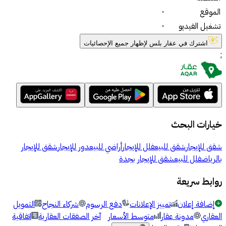
الموقع
-
تشغيل الفيديو
-
اشترك في عقار بلس لإظهار جميع الإحصائيات
;
خيارات البحث
شقق للإيجار
شقق للبيع
فلل للإيجار
أراضي للبيع
دور للإيجار
شقق للإيجار
بالرياض
فلل للبيع
شقق للإيجار بجدة
روابط سريعة
إضافة إعلان
تمييز الإعلانات
دفع الرسوم
شركاء النجاح
التمويل
العقاري
مدونة عقار
متوسط الأسعار
آخر الصفقات العقارية
اتفاقية