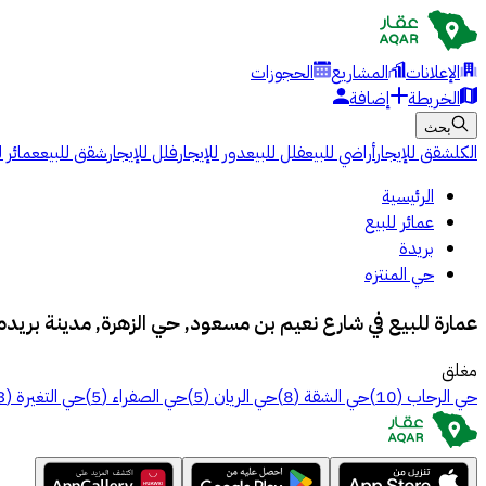
الإعلانات
المشاريع
الحجوزات
الخريطة
إضافة
بحث
الكل
شقق للإيجار
أراضي للبيع
فلل للبيع
دور للإيجار
فلل للإيجار
شقق للبيع
عمائر ل
الرئيسية
عمائر للبيع
بريدة
حي المنتزه
عمارة للبيع في شارع نعيم بن مسعود, حي الزهرة, مدينة بريد
مغلق
حي الرحاب
(
10
)
حي الشقة
(
8
)
حي الريان
(
5
)
حي الصفراء
(
5
)
حي التغيرة
(
3