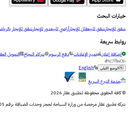
خيارات البحث
شقق للإيجار
شقق للبيع
فلل للإيجار
أراضي للبيع
دور للإيجار
شقق للإيجار بالرياض
روابط سريعة
إضافة إعلان
تمييز الإعلانات
دفع الرسوم
شركاء النجاح
التمويل العق
English
الوضع الليلي
خدمة التبرع السريع
© كافة الحقوق محفوظة لتطبيق عقار 2026
شركة تطبيق عقار مرخصة من وزارة السياحة لحجز وحدات الضيافة برقم 73106505